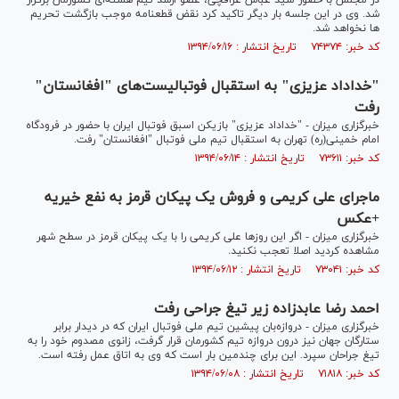
در مجلس با حضور سید عباس عراقچی، عضو ارشد تیم هسته‌ای کشورمان برگزار
شد. وی در این جلسه بار دیگر تاکید کرد نقض قطعنامه موجب بازگشت تحریم‌
ها نخواهد شد.
کد خبر: ۷۴۳۷۴ تاریخ انتشار : ۱۳۹۴/۰۶/۱۶
"خداداد عزیزی" به استقبال فوتبالیست‌های "افغانستان"
رفت
خبرگزاری میزان - "خداداد عزیزی" بازیکن اسبق فوتبال ایران با حضور در فرودگاه
امام خمینی(ره) تهران به استقبال تیم ملی فوتبال "افغانستان" رفت.
کد خبر: ۷۳۶۱۱ تاریخ انتشار : ۱۳۹۴/۰۶/۱۴
ماجرای علی کریمی و فروش یک پیکان قرمز به نفع خیریه
+عکس
خبرگزاری میزان - اگر این روزها علی کریمی را با یک پیکان قرمز در سطح شهر
مشاهده کردید اصلا تعجب نکنید.
کد خبر: ۷۳۰۴۱ تاریخ انتشار : ۱۳۹۴/۰۶/۱۲
احمد رضا عابدزاده زیر تیغ جراحی رفت
خبرگزاری میزان - دروازه‌بان پیشین تیم ملی فوتبال ایران که در دیدار برابر
ستارگان جهان نیز درون دروازه تیم کشورمان قرار گرفت، زانوی مصدوم خود را به
تیغ جراحان سپرد. این برای چندمین بار است که وی به اتاق عمل رفته است.
کد خبر: ۷۱۸۱۸ تاریخ انتشار : ۱۳۹۴/۰۶/۰۸