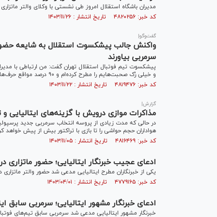
مدیران باشگاه استقلال امروز طی نشستی با وکلای والتر ماتزاری
کد خبر: ۴۸۲۰۲۵۶ تاریخ انتشار : ۱۴۰۳/۱۱/۲۶
گفت‌وگو|
واکنش جالب پیشکسوت استقلال به شایعه حضور ه
سرمربی بیاورند
پیشکسوت تیم فوتبال استقلال تهران گفت: من ارتباطی با مدیران
و خیلی رُک صحبت‌هایم را مطرح کرده‌ام و ۹۰ درصد مواقع حرف‌هایم درست درآمده است.
کد خبر: ۴۸۱۹۴۷۶ تاریخ انتشار : ۱۴۰۳/۱۱/۲۲
گزارش|
مذاکرات موازی درویش با گزینه‌های ایتالیایی و ت
در حالی که مدت زیادی از پروسه انتخاب سرمربی جدید پرسپولی
هواداران حجم حواشی را تا بازی با تراکتور بیش از پیش خواهد کر
کد خبر: ۴۸۱۶۴۶۹ تاریخ انتشار : ۱۴۰۳/۱۱/۰۵
ادعای عجیب خبرنگار ایتالیایی؛ حضور ماتزاری 
یکی از خبرنگاران مطرح ایتالیایی مدعی شد حضور‌ والتر ماتزاری
کد خبر: ۴۷۷۹۱۶۵ تاریخ انتشار : ۱۴۰۳/۰۴/۰۱
ادعای خبرنگار مشهور ایتالیایی؛ سرمربی سابق ای
خبرنگار مشهور ایتالیایی مدعی شد سرمربی سابق تیم‌های فوتب