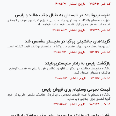
کد خبر: ۷۹۵۴۹۰ تاریخ انتشار : ۱۴۰۰/۱۱/۲۰
منچستریونایتد در تابستان به دنبال جذب هالند و رایس
طبق برنامه‌های باشگاه منچستریونایتد سرمربی نروژی شیاطین سرخ در تابستان
آینده نیز به خرید‌های گران قیمت خود ادامه خواهد داد.
کد خبر: ۷۶۰۶۴۸ تاریخ انتشار : ۱۴۰۰/۰۷/۰۳
گزینه‌های جانشینی پوگبا در منچستر مشخص شد
این روز‌ها بحث پایان دوران حضور پل پوگبا در منچستریونایتد قوت گرفته است.
کد خبر: ۷۵۹۹۳۰ تاریخ انتشار : ۱۴۰۰/۰۶/۳۱
بازگشت رایس به رادار منچستریونایتد
باشگاه منچستریونایتد بار دیگر در نظردارد شانس خود را برای به خدمت گرفتن
هافبک وستهام امتحان کند.
کد خبر: ۷۲۱۹۵۶ تاریخ انتشار : ۱۴۰۰/۰۲/۱۴
قیمت‌ نجومی وستهام برای فروش رایس
باشگاه وستهام با اعلام قیمت نجومی برای فروش هافبک دفاعی ملی‌پوش خود
گویا قصدی برای جدایی وی ندارد.
کد خبر: ۷۰۴۶۶۸ تاریخ انتشار : ۱۳۹۹/۱۲/۰۷
رقابت منچستریونایتد و لیورپول برای جذب هافبک ایرلندی