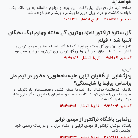
خواهد زد
مدافع تیم ملی فوتبال ایران گفت: این روز‌ها و تهاجم ظالمانه به این خاک پاک،
خواهند گذشت و عزت ایران عزیز ما بیشتر و بیشتر هم خواهد شد.
کد خبر: ۴۸۸۵۷۴۱ تاریخ انتشار : ۱۴۰۴/۱۲/۱۹
گل ستاره تراکتور نامزد‌ بهترین گل هفته چهارم لیگ نخبگان
آسیا شد + فیلم
نامزد‌های بهترین گل هفته چهارم لیگ نخبگان آسیا با حضور مهدی ترابی و
گلش به الشرطه عراق؛ این گل اولین گل ترابی برای تی‌تی‌ها در این فصل بود
کد خبر: ۴۸۶۶۰۹۱ تاریخ انتشار : ۱۴۰۴/۰۸/۱۹
گزارش|
رمزگشایی از طُغیان ترابی علیه قلعه‌نویی/ حضور در تیم ملی
براساس روابط یا شایستگی؟
بازیکن کم‌حاشیه فوتبال ایران لب به سخن گشود و صحبت‌های باورنکردنی و
حیرت‌انگیزی را مطرح کرد که تأییدِ صحت و سقم آن را به پای دیگر ملی‌پوشان
فوتبال ایران گذاشته است.
کد خبر: ۴۸۳۸۲۲۴ تاریخ انتشار : ۱۴۰۴/۰۳/۰۶
رونمایی باشگاه تراکتور از مهدی ترابی
باشگاه فوتبال تراکتور از مهدی ترابی و امضاء قرارداد او در رسانه رسمی خود
رونمایی کرد.
کد خبر: ۴۷۸۳۶۰۰ تاریخ انتشار : ۱۴۰۳/۰۴/۲۷