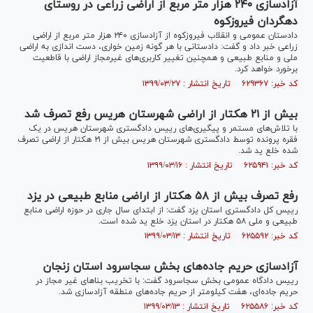
آزادسازی ۲۴۰ هزار متر مربع از اراضی زراعی در روستای
دهگردان فیروزکوه
دادستان عمومی و انقلاب فیروزکوه از آزادسازی ۲۴۰ هزار متر مربع از اراضی
زراعی خبر داد و گفت: دادستانی با هر گونه زمین خواری، دست اندازی به اراضی
ملی و منابع طبیعی و همچنین تغییر کاربری‌های غیرمجاز اراضی با قاطعیت
برخورد خواهد کرد.
کد خبر: ۶۲۹۳۶۷ تاریخ انتشار : ۱۳۹۹/۰۳/۲۷
بیش از ۲۱ هکتار از اراضی شهرستان هریس رفع تصرف شد
با تلاش‌های مستمر و پیگیری‌های رییس دادگستری شهرستان هریس در یک
فقره پرونده توسط دادگستری شهرستان هریس بیش از ۲۱ هکتار از اراضی تصرف
شده خلع ید شد.
کد خبر: ۶۲۵۹۴۱ تاریخ انتشار : ۱۳۹۹/۰۳/۱۶
رفع تصرف بیش از ۵۸ هکتار از اراضی منابع طبیعی در یزد
رییس کل دادگستری استان یزد گفت: از ابتدای سال جاری در حوزه اراضی منابع
طبیعی و ملی ۵۸ هکتار در استان یزد خلع ید شده است.
کد خبر: ۶۲۵۵۹۲ تاریخ انتشار : ۱۳۹۹/۰۳/۱۳
آزادسازی حریم جاده‌های بخش سجاسرود استان زنجان
رییس دادگاه عمومی بخش سجاسرود گفت: با تخریب بنا‌های غیر مجاز در
حریم جاده‌ای، هفت کیلومتر از حریم جاده‌های منطقه آزادسازی شد.
کد خبر: ۶۲۵۵۸۶ تاریخ انتشار : ۱۳۹۹/۰۳/۱۳