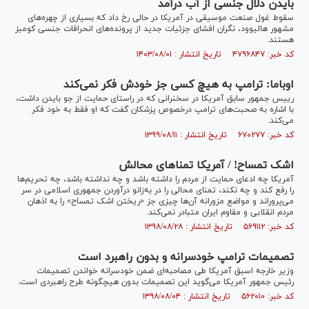
بایدن دلال جنسی از آب درآمد
سقوط غول صنعت موسیقی در آمریکا در حالی رخ داد که بسیاری از چهره‌های
مشهور هالیوود، نگران افشای جزئیات جدید از پرونده‌های انحرافات جنسی کومبز
هستند.
کد خبر: ۴۷۹۶۸۴۷ تاریخ انتشار : ۱۴۰۳/۰۸/۰۱
اوباما: ترامپ به هیچ کسی جز خودش فکر نمی‌کند
رییس جمهور سابق آمریکا در سخنرانی که در راستای حمایت از جو بایدن داشت،
با اشاره به صحبت‌های ترامپ درخصوص پزشکان گفت که او فقط به خود فکر
می‌کند.
کد خبر: ۶۷۰۲۷۷ تاریخ انتشار : ۱۳۹۹/۰۸/۱۱
اشک تمساح! / آمریکا تمناهای محالش
آمریکا چه ادعای حمایت از مردم را داشته باشد و چه نداشته باشد، چه تحریم‌ها
را رفع کند و چه نکند، تمنای محالی را در به‌زانو درآوردن جمهوری اسلامی در سر
می‌پروراند و مواضع مزورانه آن‌ها چیزی جز «ریختن اشک تمساح» را به اذهان
مردم انقلابی و مقاوم ایران متبادر نمی‌کند.
کد خبر: ۵۶۹۱۱۲ تاریخ انتشار : ۱۳۹۸/۰۸/۲۸
تصمیمات ترامپ خودسرانه و بدون راهبرد است
وزیر خارجه اسبق آمریکا طی مصاحبه‌ای ضمن خودسرانه خواندن تصمیمات
رئیس جمهور آمریکا می‌گوید این تصمیمات بدون هیچگونه طرح راهبردی است.
کد خبر: ۵۶۲۰۱۰ تاریخ انتشار : ۱۳۹۸/۰۸/۰۴