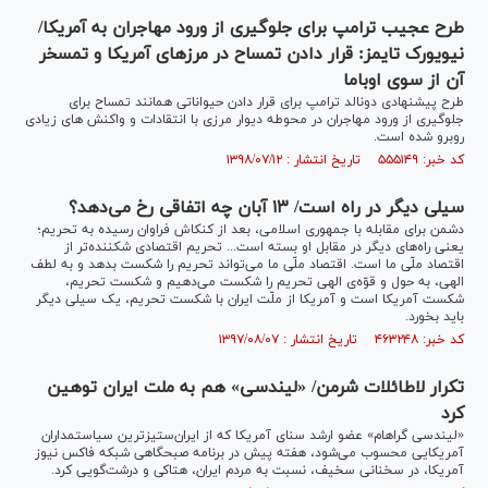
طرح عجیب ترامپ برای جلوگیری از ورود مهاجران به آمریکا/
نیویورک تایمز: قرار دادن تمساح در مرزهای آمریکا و تمسخر
آن از سوی اوباما
طرح پیشنهادی دونالد ترامپ برای قرار دادن حیواناتی همانند تمساح برای
جلوگیری از ورود مهاجران در محوطه دیوار مرزی با انتقادات و واکنش های زیادی
روبرو شده است.
کد خبر: ۵۵۵۱۴۹ تاریخ انتشار : ۱۳۹۸/۰۷/۱۲
سیلی دیگر در راه است/ ۱۳ آبان چه اتفاقی رخ می‌دهد؟
دشمن برای مقابله با جمهوری اسلامی، بعد از کنکاش فراوان رسیده به تحریم؛
یعنی راه‌های دیگر در مقابل او بسته است... تحریم اقتصادی شکننده‌تر از
اقتصاد ملّی ما است. اقتصاد ملّی ما می‌تواند تحریم را شکست بدهد و به لطف
الهی، به حول و قوّه‌ی الهی تحریم را شکست می‌دهیم و شکست تحریم،
شکست آمریکا است و آمریکا از ملّت ایران با شکست تحریم، یک سیلی دیگر
باید بخورد.
کد خبر: ۴۶۳۲۴۸ تاریخ انتشار : ۱۳۹۷/۰۸/۰۷
تکرار لاطائلات شرمن/ «لیندسی» هم به ملت ایران توهین
کرد
«لیندسی گراهام» عضو ارشد سنای آمریکا که از ایران‌ستیزترین سیاستمداران
آمریکایی محسوب می‌شود، هفته پیش در برنامه صبحگاهی شبکه فاکس نیوز
آمریکا، در سخنانی سخیف، نسبت به مردم ایران، هتاکی و درشت‌گویی کرد.