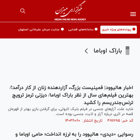
🟡 پرونده‌های ویژه خبری
🟡 سامانه‌های قضایی
🟡 جنایت میدان علیخانی اصفهان
باراک اوباما
اخبار هالیوود| فمینیست بزرگ، آزاردهنده زنان از کار درآمد!/
بهترین فیلم‌های سال از نظر باراک اوباما/ دیزنی ترمز ترویج
ترنس‌جندریسم را کشید
شاید علت آزارهای جنسی در فیلم بلیک لایولی، برای گرفتن بازی بهتر از قهرمان
قصه در اثری درباره آزار و اذیت جنسی بوده است.
کد خبر: ۴۸۱۱۲۸۵ تاریخ انتشار : ۱۴۰۳/۱۰/۱۰
رسوایی «دیدی» هالیوود را به لرزه انداخت؛ حامی اوباما و