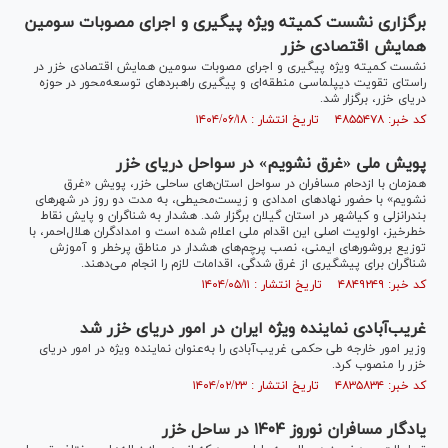
برگزاری نشست کمیته ویژه پیگیری و اجرای مصوبات سومین
همایش اقتصادی خزر
نشست کمیته ویژه پیگیری و اجرای مصوبات سومین همایش اقتصادی خزر در
راستای تقویت دیپلماسی منطقه‌ای و پیگیری راهبردهای توسعه‌محور در حوزه
دریای خزر، برگزار شد.
کد خبر: ۴۸۵۵۴۷۸ تاریخ انتشار : ۱۴۰۴/۰۶/۱۸
پویش ملی «غرق نشویم» در سواحل دریای خزر
همزمان با ازدحام مسافران در سواحل استان‌های ساحلی خزر، پویش «غرق
نشویم» با حضور نهادهای امدادی و زیست‌محیطی، به مدت دو روز در شهرهای
بندرانزلی و کیاشهر در استان گیلان برگزار شد. هشدار به شناگران و پایش نقاط
خطرخیز، اولویت اصلی این اقدام ملی اعلام شده است و امدادگران هلال‌احمر، با
توزیع بروشورهای ایمنی، نصب پرچم‌های هشدار در مناطق پرخطر و آموزش
شناگران برای پیشگیری از غرق شدگی، اقدامات لازم را انجام می‌دهند.
کد خبر: ۴۸۴۹۲۴۹ تاریخ انتشار : ۱۴۰۴/۰۵/۱۱
غریب‌آبادی نماینده ویژه ایران در امور دریای خزر شد
وزیر امور خارجه طی حکمی غریب‌آبادی را به‌عنوان نماینده ویژه در امور دریای
خزر را منصوب کرد.
کد خبر: ۴۸۳۵۸۳۴ تاریخ انتشار : ۱۴۰۴/۰۲/۲۳
یادگار مسافران نوروز ۱۴۰۴ در ساحل خزر