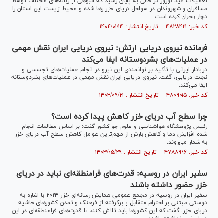
تعطیلات عید نوروز در حالی به پایان رسید که انبوهی از زباله‌های مختلف توسط
مسافران و شهروندان در سواحل دریای خزر رها شده و محیط زیست این استان را
دچار بحران کرده است.
کد خبر: ۴۸۲۸۴۲۱ تاریخ انتشار : ۱۴۰۴/۰۱/۱۴
فرمانده نیروی دریایی ارتش: نیروی دریایی ایران نقش مهمی
در عملیات‌های بشردوستانه ایفا می‌کند
دریادار ایرانی با تأکید بر توانمندی این نیرو در انجام عملیات‌های تجسسی و
نجات دریایی، گفت: نیروی دریایی ایران نقش مهمی در عملیات‌های بشردوستانه
ایفا می‌کند.
کد خبر: ۴۸۰۹۰۱۵ تاریخ انتشار : ۱۴۰۳/۰۹/۲۱
چرا سطح آب دریای خزر کاهش پیدا کرده است؟
رئیس پژوهشگاه هواشناسی و علوم جو کشور گفت: بر اساس مطالعات انجام
شده افزایش دما و کاهش بارش از مهم‌ترین عوامل کاهش سطح آب دریای خزر
به شمار می‌روند.
کد خبر: ۴۷۸۸۹۹۶ تاریخ انتشار : ۱۴۰۳/۰۵/۲۹
سفیر ایران در روسیه: قدرت‌های فرامنطقه‌ای نباید در دریای
خزر حضور داشته باشند
سفیر ایران در روسیه در مجمع عمومی همایش رسانه‌ای خزر ۲۰۲۴ با اشاره به
دوستی مبتنی بر احترام متقابل و برگرفته از فرهنگ و تمدن کشور‌های حاشیه
دریای خزر، گفت که این کشور‌ها باید تلاش کنند تا قدرت‌های فرامنطقه‌ای در این