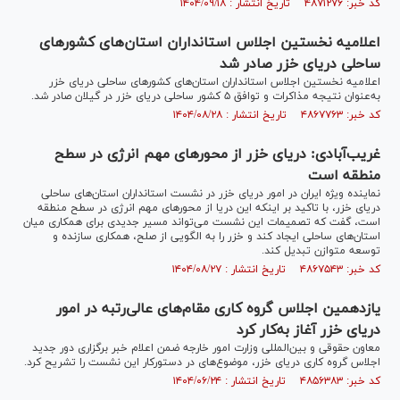
کد خبر: ۴۸۷۱۲۷۶ تاریخ انتشار : ۱۴۰۴/۰۹/۱۸
اعلامیه نخستین اجلاس استانداران استان‌های کشورهای
ساحلی دریای خزر صادر شد
اعلامیه نخستین اجلاس استانداران استان‌های کشور‌های ساحلی دریای خزر
به‌عنوان نتیجه مذاکرات و توافق ۵ کشور ساحلی دریای خزر در گیلان صادر شد.
کد خبر: ۴۸۶۷۷۶۳ تاریخ انتشار : ۱۴۰۴/۰۸/۲۸
غریب‌آبادی: دریای خزر از محور‌های مهم انرژی در سطح
منطقه است
نماینده ویژه ایران در امور دریای خزر در نشست استانداران استان‌های ساحلی
دریای خزر، با تاکید بر اینکه این دریا از محور‌های مهم انرژی در سطح منطقه
است، گفت که تصمیمات این نشست می‌تواند مسیر جدیدی برای همکاری میان
استان‌های ساحلی ایجاد کند و خزر را به الگویی از صلح، همکاری سازنده و
توسعه متوازن تبدیل کند.
کد خبر: ۴۸۶۷۵۴۳ تاریخ انتشار : ۱۴۰۴/۰۸/۲۷
یازدهمین اجلاس گروه کاری مقام‌های عالی‌رتبه در امور
دریای خزر آغاز به‌کار کرد
معاون حقوقی و بین‌المللی وزارت امور خارجه ضمن اعلام خبر برگزاری دور جدید
اجلاس گروه کاری دریای خزر، موضوع‌های در دستورکار این نشست را تشریح کرد.
کد خبر: ۴۸۵۶۳۸۳ تاریخ انتشار : ۱۴۰۴/۰۶/۲۴