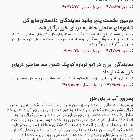
دریا حضور نداشته باشند.
کد خبر: ۴۷۸۸۶۵۱ تاریخ انتشار : ۱۴۰۳/۰۵/۲۷
دومین نشست پنج جانبه نمایندگان دادستان‌های کل
کشور‌های ساحلی حاشیه دریای خزر برگزار شد
دومین نشست پنج جانبه نمایندگان دادستان‌های کل کشور‌های ساحلی حاشیه
دریای خزر با موضوع پیشگیری و مقابله با جرایم زیست محیطی دریای خزر در
جمهوری آذربایجان برگزار شد.
کد خبر: ۴۷۶۷۸۳۱ تاریخ انتشار : ۱۴۰۳/۰۱/۲۵
نمایندگی ایران در ژنو درباره کوچک شدن خط ساحلی دریای
خزر هشدار داد
نمایندگی دائم ایران در ژنو درباره کوچک شدن خط ساحلی دریای خزر هشدار داد.
کد خبر: ۴۷۲۹۰۳۱ تاریخ انتشار : ۱۴۰۲/۰۵/۲۳
پسروی آب دریای خزر
بررسی‌های میدانی از سواحل شهرستان مرزی بندر آستارا در شمال غربی استان
گیلان نشان می‌دهد که در این منطقه به طور محسوسی پسروی آب و تغییر خط
ساحل رخ داده است. معضل پسروی دریای خزر در سواحل استان گیلان بنا به
اعتقاد کارشناسان امر در صورت بی توجهی به رخداد مهم پسروی، به زیرساخت
ها، فعالیت‌های دریایی و اقتصاد و صنعت گردشگری منطقه آسیب جدی وارد
خواهد کرد. کارشناسان معتقدند عقب‌نشینی آب دریا در سواحل شمالی کشور
می‌تواند چالش‌های جدیدی را در حوزه‌های مختلفی، چون زیرساخت‌ها و