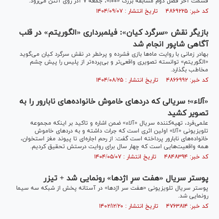
قسمت آخر فصل دوم مسابقه بزرگ «۱۰۰»، جمعه ۷ آذر روی آنتن می‌رود.
کد خبر: ۴۸۶۹۲۲۵ تاریخ انتشار : ۱۴۰۴/۰۹/۰۷
بازیگر نقش «سرگرد کیان»: فیلمبرداری «الگوریتم» در قلب
آگاهی شاپور انجام شد
بهادر زمانی با روایت ماه‌ها بازی فشرده و پرخطر در نقش سرگرد کیان می‌گوید
«الگوریتم» توانسته تصویری واقعی‌تر و بی‌پرده‌تر از پلیس را پیش چشم
مخاطب بگذارد.
کد خبر: ۴۸۶۶۹۹۲ تاریخ انتشار : ۱۴۰۴/۰۸/۲۵
«آلاء»؛ سریالی که دردهای خاموش خانواده‌های نابارور را به
تصویر کشید
علمی‌فرد، تهیه‌کننده سریال «آلاء» ضمن اشاره و تاکید بر اینکه مجموعه
تلویزیونی «آلا» اولین اثری است که جرات داشته و به دردهای خاموش
خانواده‌های نابارور پرداخته است گفت: از رحم اجاره‌ای تا پیوند مغز استخوان،
همه واقعیت‌هایی است که چهار سال برای روایت درستش تحقیق کردیم.
کد خبر: ۴۸۴۸۳۹۴ تاریخ انتشار : ۱۴۰۴/۰۵/۰۷
پوستر سریال «هفت سرِ اژدها» رونمایی شد + تیزر
پوستر سریال تلویزیونی «هفت سر اژدها» در آستانه پخش از شبکه سه سیما
رونمایی شد.
کد خبر: ۴۷۶۳۸۱۴ تاریخ انتشار : ۱۴۰۲/۱۲/۲۰