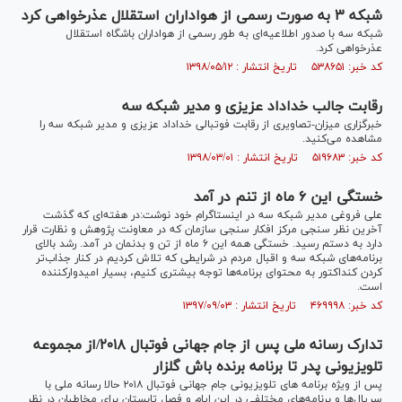
شبکه ۳ به صورت رسمی از هواداران استقلال عذرخواهی کرد
شبکه سه با صدور اطلاعیه‌ای به طور رسمی از هواداران باشگاه استقلال
عذرخواهی کرد.
کد خبر: ۵۳۸۶۵۱ تاریخ انتشار : ۱۳۹۸/۰۵/۱۲
رقابت جالب خداداد عزیزی و مدیر شبکه سه
خبرگزاری میزان-تصاویری از رقابت فوتبالی خداداد عزیزی و مدیر شبکه سه را
مشاهده می‌کنید.
کد خبر: ۵۱۹۶۸۳ تاریخ انتشار : ۱۳۹۸/۰۳/۰۱
خستگی این ۶ ماه از تنم در آمد
علی فروغی مدیر شبکه سه در اینستاگرام خود نوشت:در هفته‌ای که گذشت
آخرین نظر سنجی مرکز افکار سنجی سازمان که در معاونت پژوهش و نظارت قرار
دارد به دستم رسید. خستگی همه این ۶ ماه از تن و بدنمان در آمد. رشد بالای
برنامه‌های شبکه سه و اقبال مردم در شرایطی که تلاش کردیم در کنار جذاب‌تر
کردن کنداکتور به محتوای برنامه‌ها توجه بیشتری کنیم، بسیار امیدوارکننده
است.
کد خبر: ۴۶۹۹۹۸ تاریخ انتشار : ۱۳۹۷/۰۹/۰۳
تدارک رسانه ملی پس از جام جهانی فوتبال ۲۰۱۸/از مجموعه
تلویزیونی پدر تا برنامه برنده باش گلزار
پس از ویژه برنامه های تلویزیونی جام جهانی فوتبال ۲۰۱۸ حالا رسانه ملی با
سریال‌ها و برنامه‌های مختلفی در این ایام و فصل تابستان برای مخاطبان در نظر