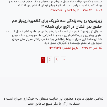
بیست و یکمین برنامه ماه عسل میزبان دو نوجوان و یک جوان فریب خورده‌ای
بودند که به امید مهاجرت در دام قاچاقچیان فردش اعضای بدن افتادند.
کد خبر: ۴۲۵۱۵۲ تاریخ انتشار : ۱۳۹۷/۰۳/۱۶
زیرزمین؛ روایت زندگی سه شریک برای کلاهبرداری/باز هم
حضور بذر افشان در اثری برای شبکه ۳
سریال "زیرزمین" اثری طنز است که با پخش شدن در ماه رمضان ۱۱ سال قبل، به
عنوان بهترین و پرمخاطب‌ترین مجموعه نمایشی ماه میهمانی خدا معرفی
شد.نویسنده این سرال علیرضا بذرافشان بود که در بیشتر سریال های موفق
تلویزیون در مقام نویسنده و کارگردان حضور دارد.
کد خبر: ۴۲۳۷۷۷ تاریخ انتشار : ۱۳۹۷/۰۳/۱۱
1
2
3
>
تمامی حقوق مادی و معنوی این سایت متعلق به خبرگزاری میزان است و
استفاده از آن با ذکر منبع بلامانع است.