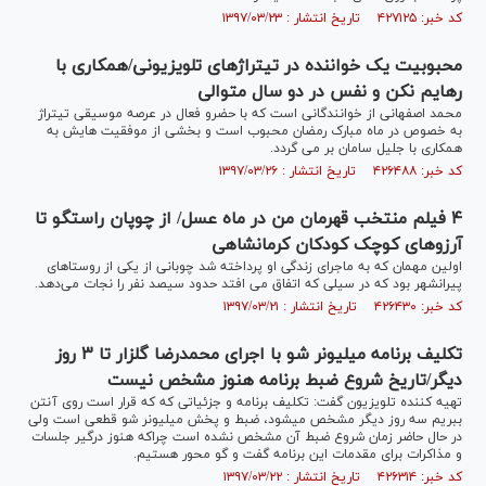
کد خبر: ۴۲۷۱۲۵ تاریخ انتشار : ۱۳۹۷/۰۳/۲۳
محبوبیت یک خواننده در تیتراژهای تلویزیونی/همکاری با
رهایم نکن و نفس در دو سال متوالی
محمد اصفهانی از خوانندگانی است که با حضرو فعال در عرصه موسیقی تیتراژ
به خصوص در ماه مبارک رمضان محبوب است و بخشی از موفقیت هایش به
همکاری با جلیل سامان بر می گردد.
کد خبر: ۴۲۶۴۸۸ تاریخ انتشار : ۱۳۹۷/۰۳/۲۶
۴ فیلم منتخب قهرمان من در ماه عسل/ از چوپان راستگو تا
آرزو‌های کوچک کودکان کرمانشاهی
اولین مهمان که به ماجرای زندگی او پرداخته شد چوبانی از یکی از روستاهای
پیرانشهر بود که در سیلی که اتفاق می افتد حدود سیصد نفر را نجات می‌دهد.
کد خبر: ۴۲۶۴۳۰ تاریخ انتشار : ۱۳۹۷/۰۳/۲۱
تکلیف برنامه میلیونر شو با اجرای محمدرضا گلزار تا ۳ روز
دیگر/تاریخ شروع ضبط برنامه هنوز مشخص نیست
تهیه کننده تلویزیون گفت: تکلیف برنامه‌ و جزئیاتی که که قرار است روی آنتن
ببریم سه روز دیگر مشخص می‎شود، ضبط و پخش میلیونر شو قطعی است ولی
در حال حاضر زمان شروع ضبط آن مشخص نشده است چراکه هنوز درگیر جلسات
و مذاکرات برای مقدمات این برنامه گفت و گو محور هستیم.
کد خبر: ۴۲۶۳۱۴ تاریخ انتشار : ۱۳۹۷/۰۳/۲۲