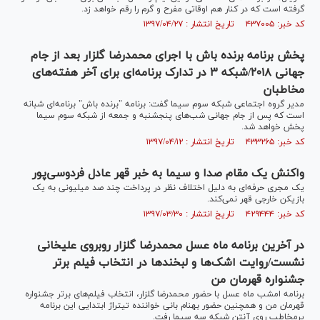
گرفته است که در کنار هم اوقاتی مفرح و گرم را رقم خواهد زد.
کد خبر: ۴۳۷۰۰۵ تاریخ انتشار : ۱۳۹۷/۰۴/۲۷
پخش برنامه برنده باش با اجرای محمدرضا گلزار بعد از جام
جهانی ۲۰۱۸/شبکه ۳ در تدارک برنامه‌ای برای آخر هفته‌های
مخاطبان
مدیر گروه اجتماعی شبکه سوم سیما گفت: برنامه "برنده باش" برنامه‌ای شبانه
است که پس از جام جهانی شب‌های پنجشنبه و جمعه از شبکه سوم سیما
پخش خواهد شد.
کد خبر: ۴۳۳۲۶۵ تاریخ انتشار : ۱۳۹۷/۰۴/۱۲
واکنش یک مقام صدا و سیما به خبر قهر عادل فردوسی‌پور
یک مجری حرفه‌ای به دلیل اختلاف نظر ‌در پرداخت چند صد میلیونی به یک
بازیکن خارجی قهر نمی‌کند.
کد خبر: ۴۲۹۴۴۴ تاریخ انتشار : ۱۳۹۷/۰۳/۳۰
در آخرین برنامه ماه عسل محمدرضا گلزار روبروی علیخانی
نشست/روایت اشک‌ها و لبخند‌ها در انتخاب فیلم برتر
جشنواره قهرمان من
برنامه امشب ماه عسل با حضور محمدرضا گلزار، انتخاب فیلم‌های برتر جشنواره
قهرمان من و همچنین حضور بهنام بانی خواننده تیتراژ ابتدایی این برنامه
پرمخاطب روی آنتن شبکه سه سیما رفت.