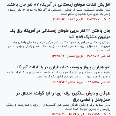
افزایش تلفات طوفان زمستانی در آمریکا؛ ۸۷ نفر جان باختند
شمار تلفات مستقیم ناشی از طوفان زمستانی در آمریکا به حدود ۹۰ نفر رسیده
و شرایط جوی سرد همچنان حاکم است.
کد خبر: ۴۸۷۹۴۰۷ تاریخ انتشار : ۱۴۰۴/۱۱/۱۲
جان باختن ۱۳ نفر درپی طوفان زمستانی در آمریکا؛ برق یک
میلیون مشترک قطع شد
طوفان زمستانی در آمریکا حدود ۴۰ ایالت را درگیر کرده و به جان باختن چند
شهروند، لغو هزاران پرواز، قطعی گسترده برق و مختل شدن زندگی روزمره منجر
شده است.
کد خبر: ۴۸۷۸۵۰۰ تاریخ انتشار : ۱۴۰۴/۱۱/۰۶
لغو هزاران پرواز و وضعیت اضطراری در ۱۸ ایالت آمریکا
وقوع طوفان زمستانی در آمریکا موجب اعلام وضعیت اضطراری در ۱۸ ایالت شده
و حدود ۹ هزار پرواز را در سراسر این کشور لغو کرده است.
کد خبر: ۴۸۷۸۱۵۷ تاریخ انتشار : ۱۴۰۴/۱۱/۰۴
طوفان و بارش سنگین برف اروپا را فرا گرفت؛ اختلال در
حمل‌‎و‎‌نقل و قطعی برق
بارش شدید برف و وقوع طوفان بخش‌های گسترده‌ای از اروپا را درنوردیده و زندگی
روزمره را با بحران مواجه کرده است.
کد خبر: ۴۸۷۶۱۵۵ تاریخ انتشار : ۱۴۰۴/۱۰/۲۰