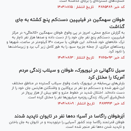
خسارت‌های گسترده‌ای را برجای گذاشته است.
کد خبر: ۴۸۶۵۴۸۹ تاریخ انتشار : ۱۴۰۴/۰۸/۱۵
طوفان سهمگین در فیلیپین دست‌کم پنج کشته به جای
گذاشت
به گزارش منابع محلی، امروز در پی وقوع طوفان سهمگین «کالماگی» در مرکز
فیلیپین، دست‌کم پنج نفر جان خود را از دست داده و صد‌ها هزار نفر ناچار به
ترک خانه‌های خود شده‌اند. این طوفان، با سرعت ۱۴۰ کیلومتر در ساعت، شهر‌ها و
روستا‌های مرکزی، از جمله جزیره سبو، را به طور کامل زیر آب برد و زیرساخت‌ها
را نابود کرد.
کد خبر: ۴۸۶۵۰۹۳ تاریخ انتشار : ۱۴۰۴/۰۸/۱۳
سیل ناگهانی در نیویورک، طوفان و سیلاب زندگی مردم
آمریکا را مختل کرد
بارش‌های بی‌سابقه در نیویورک باعث وقوع سیلاب گسترده در مناطق مختلف
این شهر شده و دست‌کم دو نفر در بروکلین و واشنگتن هایتس جان خود را از
دست داده‌اند. اختلال شدید در خطوط مترو و لغو بیش از هزار پرواز در
شمال‌شرق آمریکا، زندگی روزمره میلیون‌ها نفر را مختل کرده است.
کد خبر: ۴۸۶۴۴۱۴ تاریخ انتشار : ۱۴۰۴/۰۸/۰۹
اَبَرطوفان راگاسا در آسیا؛ ده‌ها نفر در تایوان ناپدید شدند
طوفان قدرتمند راگاسا چند کشور آسیایی را درنوردیده و در تایوان به جان باختن
و ناپدید شدن ده‌ها نفر منجر شده است.