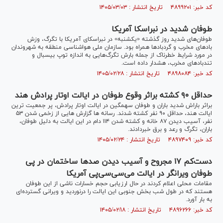
کد خبر: ۴۸۹۹۲۰۱ تاریخ انتشار : ۱۴۰۵/۰۳/۰۳
طوفان شدید در نبراسکا آمریکا
طوفان‌های شدید روز گذشته «یکشنبه» در نبراسکای آمریکا با تگرگ، وزش
باد‌های مخرب و گردباد‌ها همراه بود. سازمان ملی هواشناسی منطقه به شهروندان
در مورد شرایط خطرناک از جمله بارش تگرگ‌هایی به اندازه توپ بیسبال و
تندباد‌های مخرب، هشدار داده است.
کد خبر: ۴۸۹۸۰۸۴ تاریخ انتشار : ۱۴۰۵/۰۲/۲۸
حداقل ۹۰ کشته براثر وقوع طوفان در ایالت اوتار پرادش هند
براثر باراش شدید باران و طوفان سهمگین در ایالت اوتار پرادش، پر جمعیت ترین
ایالت هند، حداقل ۹۰ نفر کشته شدند. رسانه ها گزارش هایی از زخمی شدن ۵۳
نفر، آسیب دیدن ۸۷ خانه و کشته شدن ۱۱۴ دام در این ایالت به دلیل طوفان،
باران، تگرگ و رعد و برق خبردادند.
کد خبر: ۴۸۹۷۴۰۹ تاریخ انتشار : ۱۴۰۵/۰۲/۲۴
دست‌کم ۱۷ مجروح و آسیب دیدن صدها ساختمان در پی
طوفان ویرانگر در ایالت می‌سی‌سی‌پی آمریکا
مقامات محلی اعلام کردند در حال ارزیابی حجم خسارات ناشی از این طوفان
هستند که در طول شب بخش جنوبی این ایالت را درنوردید و ویرانی گسترده‌ای
به بار آورد.
کد خبر: ۴۸۹۶۲۶۶ تاریخ انتشار : ۱۴۰۵/۰۲/۱۸