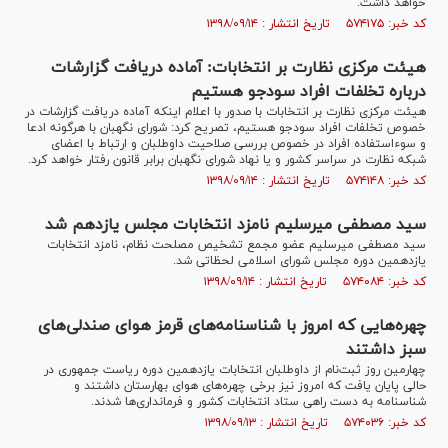
خواهد داشت.
کد خبر: ۵۷۴۱۷۵ تاریخ انتشار : ۱۳۹۸/۰۹/۱۴
هیئت مرکزی نظارت بر انتخابات: آماده دریافت گزارشات
درباره تخلفات افراد سودجو هستیم
هیئت مرکزی نظارت بر انتخابات با صدور با اعلام اینکه آماده دریافت گزارشات در
خصوص تخلفات افراد سودجو هستیم، تصریح کرد: شورای نگهبان با هرگونه ادعا
و سوءاستفاده افراد در خصوص بررسی صلاحیت داوطلبان و ارتباط با اعضای
شبکه نظارت در سراسر کشور و یا نهاد شورای نگهبان برابر قانون رفتار خواهد کرد.
کد خبر: ۵۷۴۱۴۸ تاریخ انتشار : ۱۳۹۸/۰۹/۱۴
سید مصطفی میرسلیم نامزد انتخابات مجلس یازدهم شد
سید مصطفی میرسلیم عضو مجمع تشخیص مصلحت نظام، نامزد انتخابات
یازدهمین دوره مجلس شورای اسلامی لحظاتی شد.
کد خبر: ۵۷۴۰۸۴ تاریخ انتشار : ۱۳۹۸/۰۹/۱۴
چهره‌هایی که امروز با شناسنامه‌های قرمز هوای صندلی‌های
سبز داشتند
چهارمین روز ثبت‌نام از داوطلبان انتخابات یازدهمین دوره ریاست جمهوری در
حالی پایان یافت که امروز نیز برخی چهره‌های هوای بهارستان داشتند و
شناسنامه به دست راهی ستاد انتخابات کشور و فرمانداری‌ها شدند.
کد خبر: ۵۷۴۰۳۶ تاریخ انتشار : ۱۳۹۸/۰۹/۱۳