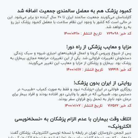
کمبود پزشک هم به معضل سالمندی جمعیت اضافه شد
کارشناسان می‌گویند جمعیت سالمند ایران تا ۲۰ سال آینده دو برابر می‌شود. این
در حالی است که کشور با وجود این نظام سلامت با معضل کمبود پزشک نیز رو
به رو خواهد شد.
کد خبر: ۷۲۹۰۹۸ تاریخ انتشار : ۱۴۰۰/۰۳/۱۰
مزایا و معایب پزشکی از راه دور!
پس از شیوع ویروس کرونا و اعمال قرنطینه‌های اجباری شیوه و سبک زندگی
دستخوش تغییرات فراوانی شد. یکی از این تغییرات مراجعه مجازی بیماران به
پزشک بود. بیماران و پزشکان از مزایا و معایب این تغییر می‌گویند.
کد خبر: ۷۱۴۴۱۹ تاریخ انتشار : ۱۴۰۰/۰۱/۱۷
روایتی از ایران بدون پزشک!
روزگاری طولانی در ایران «پزشک» نبود و فقط به صورت کمیاب «طبیب» در
دسترس بود، طبیبانی که در شهر یا ولایتی دور افتاده بودند و افراد بیمار برای
درمان خود ناچار به تحمل رنج فراوان سفر بودند.
کد خبر: ۷۱۲۵۲۲ تاریخ انتشار : ۱۴۰۰/۰۱/۰۷
اتلاف وقت بیماران با عدم الزام پزشکان به «نسخه‌نویسی
الکترونیک»
دبیر انجمن داروسازان تهران در رابطه با نسخه نویسی الکترونیک پزشکان گفت:
دارو‌هایی که روی نسخه کاغذی برای بیمار نوشته شده به نسخه الکترونیکی باید