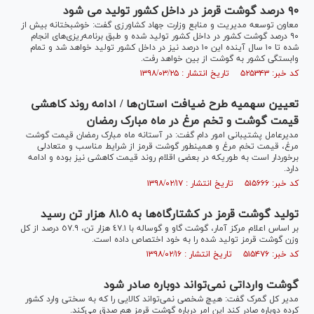
۹۰ درصد گوشت قرمز در داخل کشور تولید می شود
معاون توسعه مدیریت و منابع وزارت جهاد کشاورزی گفت: خوشبختانه بیش از
۹۰ درصد گوشت کشور در داخل کشور تولید شده و طبق برنامه‌ریزی‌های انجام‌
شده تا ۱۰ سال آینده این ۱۰ درصد نیز در داخل کشور تولید خواهد شد و تمام
وابستگی کشور به گوشت از بین خواهد رفت.
کد خبر: ۵۲۵۳۴۳ تاریخ انتشار : ۱۳۹۸/۰۳/۲۵
تعیین سهمیه طرح ضیافت استان‌ها / ادامه روند کاهشی
قیمت گوشت و تخم مرغ در ماه مبارک رمضان
مدیرعامل پشتیبانی امور دام گفت: در آستانه ماه مبارک رمضان قیمت گوشت
مرغ، قیمت تخم مرغ و همینطور گوشت قرمز از شرایط مناسب و متعادلی
برخوردار است به طوریکه در بعضی اقلام روند قیمت کاهشی نیز بوده و ادامه
دارد.
کد خبر: ۵۱۵۶۶۶ تاریخ انتشار : ۱۳۹۸/۰۲/۱۷
تولید گوشت قرمز در کشتارگاه‌ها به ٨١.٥ هزار تن رسید
بر اساس اعلام مرکز آمار، گوشت گاو و گوساله با ٤٧.١ هزار تن، ٥٧.٩ درصد از کل
وزن گوشت قرمز تولید شده را به خود اختصاص داده است.
کد خبر: ۵۱۵۴۷۶ تاریخ انتشار : ۱۳۹۸/۰۲/۱۶
گوشت وارداتی نمی‌تواند دوباره صادر شود
مدیر کل گمرک گفت: هیچ شخصی نمی‌تواند کالایی را که به سختی وارد کشور
کرده دوباره صادر کند این امر درباره گوشت قرمز هم صدق می‌کند.