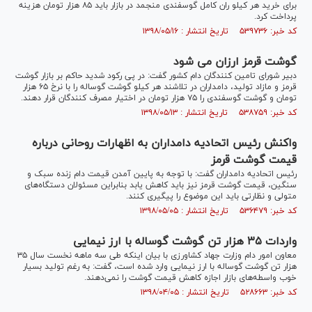
برای خرید هر کیلو ران کامل گوسفندی منجمد در بازار باید ۸۵ هزار تومان هزینه
پرداخت کرد.
کد خبر: ۵۳۹۷۳۶ تاریخ انتشار : ۱۳۹۸/۰۵/۱۶
گوشت قرمز ارزان می شود
دبیر شورای تامین کنندگان دام کشور گفت: در پی رکود شدید حاکم بر بازار گوشت
قرمز و مازاد تولید، دامداران در تلاشند هر کیلو گوشت گوساله را با نرخ ۶۵ هزار
تومان و گوشت گوسفندی را ۷۵ هزار تومان در اختیار مصرف کنندگان قرار دهند.
کد خبر: ۵۳۸۷۵۹ تاریخ انتشار : ۱۳۹۸/۰۵/۱۳
واکنش رئیس اتحادیه دامداران به اظهارات روحانی درباره
قیمت گوشت قرمز
رئیس اتحادیه دامداران گفت: با توجه به پایین آمدن قیمت دام زنده سبک و
سنگین، قیمت گوشت قرمز نیز باید کاهش یابد بنابراین مسئولان دستگاه‌های
متولی و نظارتی باید این موضوع را پیگیری کنند.
کد خبر: ۵۳۶۴۷۹ تاریخ انتشار : ۱۳۹۸/۰۵/۰۵
واردات ۳۵ هزار تن گوشت گوساله با ارز نیمایی
معاون امور دام وزارت جهاد کشاورزی با بیان اینکه طی سه ماهه نخست سال ۳۵
هزار تن گوشت گوساله با ارز نیمایی وارد شده است، گفت: به رغم تولید بسیار
خوب واسطه‌های بازار اجازه کاهش قیمت گوشت را نمی‌دهند.
کد خبر: ۵۲۸۶۶۳ تاریخ انتشار : ۱۳۹۸/۰۴/۰۵