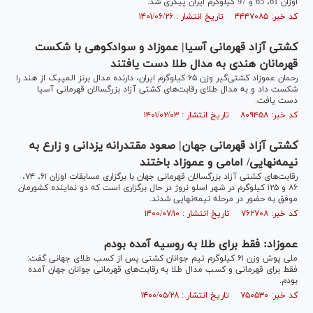
اوزان 61، 65 و 97 کیلوگرم ایران پیگری شد.
کد خبر: ۴۴۴۷۰۸۵ تاریخ انتشار : ۱۴۰۱/۰۶/۲۶
کشتی آزاد قهرمانی آسیا| عموزاد و سوادکوهی با شکست
قهرمانان هندی به مدال طلا دست یافتند
رحمان عموزاد کشتی‌گیر وزن ۶۵ کیلوگرم ایران، دارنده مدال برنز المپیک از هند را
شکست داد و به مدال طلای رقابت‌های کشتی آزاد بزرگسالان قهرمانی آسیا
دست یافت.
کد خبر: ۸۰۹۴۵۸ تاریخ انتشار : ۱۴۰۱/۰۲/۰۳
کشتی آزاد قهرمانی جهان| صعود مقتدرانه یزدانی و زارع به
نیمه‌نهایی/ امامی و عموزاد باختند
رقابت‌های کشتی آزاد بزرگسالان قهرمانی جهان با برگزاری مسابقات اوزان ۶۱، ۷۴،
۸۶ و ۱۲۵ کیلوگرم در شهر اسلو نروژ در حال برگزاری است که دو نماینده کشورمان
موفق به حضور در مرحله نیمه‌نهایی شدند.
کد خبر: ۷۶۲۷۰۸ تاریخ انتشار : ۱۴۰۰/۰۷/۱۰
عموزاد: فقط برای طلا به روسیه آمده بودم
ملی پوش وزن ۶۱ کیلوگرم تیم جوانان کشتی پس از کسب طلای جهانی گفت:
فقط برای قهرمانی و کسب مدال طلا به رقابت‌های قهرمانی جوانان جهان آمده
بودم.
کد خبر: ۷۵۰۵۳۰ تاریخ انتشار : ۱۴۰۰/۰۵/۲۸