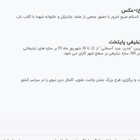
(ع)+عکس
لام صبح امروز با حضور جمعی از علما، جانبازان و خانواده شهدا با گلاب ناب
مدیرعامل سازمان زیباسازی شهرداری تهران با اشاره به برپایی کمپین "غدیر، عید آسمانی" از 22 تا 30 شهریور ماه 95 بر سازه های تبلیغاتی
شود.
یت و برگزاری طرح بزرگ جشن ولایت علوی، اکمال دین نبوی را در سراسر کشور