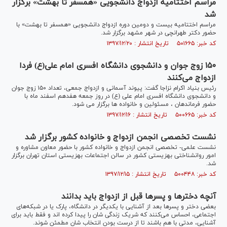
مراسم اختتامیه ازدواج دانشجویی «همسفر تا بهشت» برگزار
شد
مراسم اختتامیه بیست و دومین دوره ازدواج دانشجویی «همسفر تا بهشت» با
حضور دکتر طهرانچی در شهر مشهد برگزار شد.
کد خبر: ۵۰۱۶۶۵ تاریخ انتشار : ۱۳۹۷/۱۲/۲۰
۱۵۰ زوج جوان و دانشجوی دانشگاه افسری امام علی(ع) فردا
ازدواج می‌کنند
رئیس بنیاد اکرام نزاجا گفت: پیوند آسمانی و ازدواج جمعی، تعداد ۱۵۰ زوج جوان
و دانشجوی دانشگاه افسری امام علی (ع) در روز جمعه هفدهم اسفند ماه با
حضور فرماندهان ، مسئولین و خانواده ها برگزار می شود.
کد خبر: ۵۰۰۶۶۵ تاریخ انتشار : ۱۳۹۷/۱۲/۱۶
نشست تخصصی انجمن ازدواج و خانواده کشور برگزار شد
نشست علمی- تخصصی انجمن ازدواج و خانواده کشور با حضور معاون مشاوره و
امور روانشناختی بهزیستی کشور در سالن اجتماعات بهزیستی استان تهران برگزار
شد.
کد خبر: ۵۰۰۴۴۸ تاریخ انتشار : ۱۳۹۷/۱۲/۱۵
آنچه دختر‌ها و پسر‌ها قبل از ازدواج باید بدانند
بعضی دختر و پسر‌ها بعد از آشنایی با یکدیگر در دانشگاه، پارک یا در شبکه‌های
اجتماعی، احساس می‌کنند که شریک زندگی شان را پیدا کرده اند و فقط باید برای
آشنایی، مدتی با هم باشند تا از درست بودن انتخاب شان مطمئن شوند.