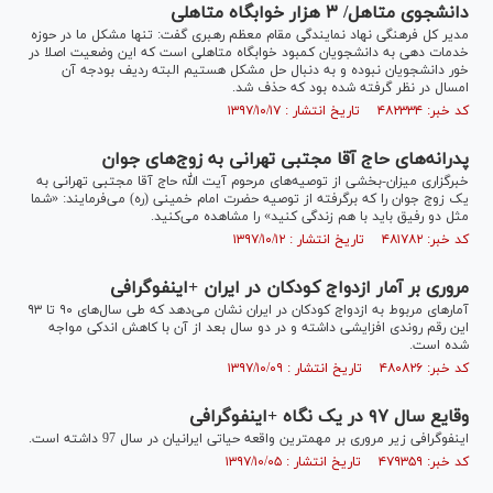
دانشجوی متاهل/ ۳ هزار خوابگاه متاهلی
مدیر کل فرهنگی نهاد نمایندگی مقام معظم رهبری گفت: تنها مشکل ما در حوزه
خدمات دهی به دانشجویان کمبود خوابگاه متاهلی است که این وضعیت اصلا در
خور دانشجویان نبوده و به دنبال حل مشکل هستیم البته ردیف بودجه آن
امسال در نظر گرفته شده بود که حذف شد.
کد خبر: ۴۸۲۳۳۴ تاریخ انتشار : ۱۳۹۷/۱۰/۱۷
پدرانه‌های حاج آقا مجتبی تهرانی به زوج‌های جوان
خبرگزاری میزان-بخشی از توصیه‌های مرحوم آیت الله حاج آقا مجتبی تهرانی به
یک زوج جوان را که برگرفته از توصیه حضرت امام خمینی (ره) می‌فرمایند: «شما
مثل دو رفیق باید با هم زندگی کنید» را مشاهده می‌کنید.
کد خبر: ۴۸۱۷۸۲ تاریخ انتشار : ۱۳۹۷/۱۰/۱۲
مروری بر آمار ازدواج کودکان در ایران +اینفوگرافی
آمارهای مربوط به ازدواج کودکان در ایران نشان می‌دهد که طی سال‌های ۹۰ تا ۹۳
این رقم روندی افزایشی داشته و در دو سال بعد از آن با کاهش اندکی مواجه
شده است.
کد خبر: ۴۸۰۸۲۶ تاریخ انتشار : ۱۳۹۷/۱۰/۰۹
وقایع سال ۹۷ در یک نگاه +اینفوگرافی
اینفوگرافی زیر مروری بر مهمترین واقعه حیاتی ایرانیان در سال 97 داشته است.
کد خبر: ۴۷۹۳۵۹ تاریخ انتشار : ۱۳۹۷/۱۰/۰۵