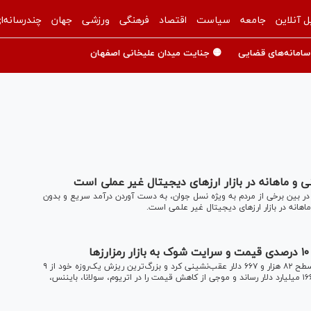
ل آنلاین
جامعه
سیاست
اقتصاد
فرهنگی
ورزشی
جهان
چندرسانه‌ا
سامانه‌های قضایی
🟡 جنایت میدان علیخانی اصفهان
و ماهانه در بازار ارز‌های دیجیتال غیر عملی است
 در بین برخی از مردم به ویژه نسل جوان، به دست آوردن درآمد سریع و بدون
نه در بازار ارز‌های دیجیتال غیر علمی است.
بیت‌کوین روز جمعه ۳۰ آبان با سقوط کم‌سابقه ۱۰.۰۱ درصدی، تا سطح ۸۲ هزار و ۶۶۷ دلار عقب‌نشینی کرد و بزرگ‌ترین ریزش یک‌روزه خود از ۹
نوامبر ۲۰۲۲ را ثبت کرد؛ شوکی که ارزش بازار این رمزارز را به ۱۶۶۷.۴ میلیارد دلار رساند و موجی از کاهش قیمت را در اتریوم، سولانا، بایننس،