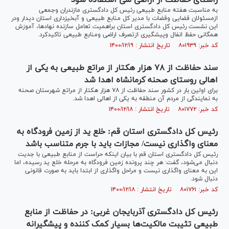
راستای حفاظت از اراضی ملی استفاده شود
به مناسبت هفته منابع طبیعی رئیس کل دادگستری مازندران وجمعی
ازمسئولان قضایی وقضات با مدیر کل منابع طبیعی و آبخیزداری استان دیدار ودر
این نشست رئیس کل دادگستری استان براهمیت تعامل سازنده نهادها، آموزش
همگانی حفظ انفال وپیشگیری ازتصرف اراضی ومنابع طبیعی تاکیدکرد.
کد خبر: ۸۰۱۹۳۹ تاریخ انتشار : ۱۴۰۰/۱۲/۱۹
سند حفاظت از ۷۸ هزار هکتار از مراتع طبیعی به یکی از
اهالی روستا‌ی صحنه کرمانشاه اهدا شد
برای اولین بار در کشور سند حفاظت از ۷۸ هزار هکتار از مراتع شهرستان صحنه
به نمایندگی از مردم آن منطقه به یکی از اهالی اهدا شد.
کد خبر: ۸۰۱۷۷۲ تاریخ انتشار : ۱۴۰۰/۱۲/۱۸
رئیس کل دادگستری استان قم: خلع ید از زمین فرودگاه به
معنای واگذاری نیست/ مجازات باید با جرم متناسب باشد
رئیس کل دادگستری استان قم با بیان اینکه حراست از منابع طبیعی با جدیت
دنبال می‌شود، گفت: هر چند پرونده زمین فرودگاه به مرحله خلع ید رسیده، اما
این به معنای واگذاری نیست و مراحل واگذاری از ابتدا باید به صورت قانونی
دنبال شود.
کد خبر: ۸۰۱۷۶۱ تاریخ انتشار : ۱۴۰۰/۱۲/۱۸
رئیس کل دادگستری آذربایجان غربی: در حفاظت از منابع
طبیعی تثیبت مالکیت‌ها بسیار کمک کننده و پیشگیرانه