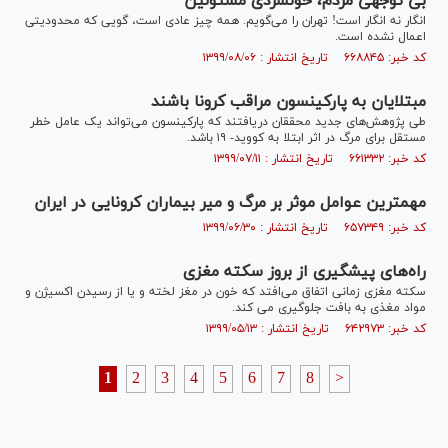
بی توجهی مردم، خونسردی مسئولین
انگار نه انگار است! تهران را می‌گویم. همه چیز عادی است، گویی که محدودیتی
اعمال نشده است.
کد خبر: ۶۶۸۸۴۵ تاریخ انتشار : ۱۳۹۹/۰۸/۰۶
مبتلایان به پارکینسون مراقب کرونا باشند
طی پژوهش‌های جدید محققان دریافتند که پارکینسون می‌تواند یک عامل خطر
مستقل برای مرگ در اثر ابتلا به کووید- ۱۹ باشد.
کد خبر: ۶۶۱۳۳۲ تاریخ انتشار : ۱۳۹۹/۰۷/۱۱
مهمترین عوامل موثر بر مرگ و میر بیماران کرونایی در ایران
کد خبر: ۶۵۷۳۴۹ تاریخ انتشار : ۱۳۹۹/۰۶/۳۰
راه‌های پیشگیری از بروز سکته مغزی
سکته مغزی زمانی اتفاق می‌افتد که خون در مغز لخته و یا از رسیدن اکسیژن و
مواد مغذی به بافت جلوگیری می کند.
کد خبر: ۶۴۲۹۷۳ تاریخ انتشار : ۱۳۹۹/۰۵/۱۳
1
2
3
4
5
6
7
8
>