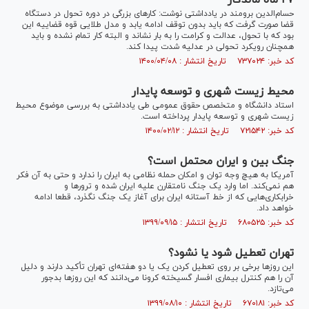
۲۷ ماه ماندگار
حسام‌الدین برومند در یادداشتی نوشت: کار‌های بزرگی در دوره تحول در دستگاه
قضا صورت گرفت که باید بدون توقف ادامه یابد و مدل طلایی قوه قضاییه این
بود که با تحول، عدالت و کرامت را به بار نشاند و البته کار تمام نشده و باید
همچنان رویکرد تحولی در عدلیه شدت پیدا کند.
کد خبر: ۷۳۷۰۲۴ تاریخ انتشار : ۱۴۰۰/۰۴/۰۸
محیط زیست شهری و توسعه پایدار
استاد دانشگاه و متخصص حقوق عمومی طی یادداشتی به بررسی موضوع محیط
زیست شهری و توسعه پایدار پرداخته است.
کد خبر: ۷۲۱۵۴۲ تاریخ انتشار : ۱۴۰۰/۰۲/۱۲
جنگ بین و ایران محتمل است؟
آمریکا به هیچ وجه توان و امکان حمله نظامی به ایران را ندارد و حتی به آن فکر
هم نمی‌کند. اما وارد یک جنگ نامتقارن علیه ایران شده و ترور‌ها و
خرابکاری‌هایی که از خط آستانه ایران برای آغاز یک جنگ نگذرد، قطعا ادامه
خواهد داد.
کد خبر: ۶۸۰۵۲۵ تاریخ انتشار : ۱۳۹۹/۰۹/۱۵
تهران تعطیل شود یا نشود؟
این روز‌ها برخی بر روی تعطیل کردن یک یا دو هفته‌ای تهران تأکید دارند و دلیل
آن را هم کنترل بیماری افسار گسیخته کرونا می‌دانند که این روز‌ها بدجور
می‌تازد.
کد خبر: ۶۷۰۱۸۱ تاریخ انتشار : ۱۳۹۹/۰۸/۱۰