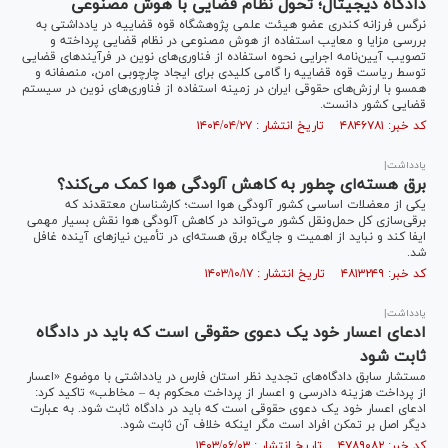
دادگاه دیجیتال؛ تحول نظام قضایی با هوش مصنوعی
نرگس فرزانه کندری عضو هیئت علمی پژوهشگاه قوه قضاییه در یادداشتی به
بررسی مزایا و معایب استفاده از هوش مصنوعی در نظام قضایی پرداخته و
تصویب آیین‌نامه اجرایی نحوه استفاده از فناوری‌های نوین در فرآیند‌های قضایی
توسط ریاست قوه قضاییه را گامی کلیدی برای ایجاد چارچوبی امن، منصفانه و
همسو با ارزش‌های حقوقی ایران در زمینه استفاده از فناوری‌های نوین در سیستم
قضایی کشور دانست.
کد خبر: ۴۸۴۶۷۸۱ تاریخ انتشار : ۱۴۰۴/۰۴/۲۷
یادداشت|
برق هسته‌ای چطور به کاهش آلودگی هوا کمک می‌کند؟
یکی از معضلات اساسی کشور آلودگی هوا است؛ کارشناسان معتقدند که
برقی‌سازی کل حمل‌ونقل کشور می‌تواند در کاهش آلودگی هوا نقش بسیار مهمی
ایفا کند و نباید از اهمیت و جایگاه برق هسته‌ای در تأمین نیاز‌های آینده غافل
شد.
کد خبر: ۴۸۱۳۲۴۹ تاریخ انتشار : ۱۴۰۳/۱۰/۱۷
یادداشت|
ادعای اعسار خود یک دعوی حقوقی است که باید در دادگاه
ثابت شود
مستشار سابق دادگاه‌های تجدید نظر استان فارس در یادداشتی با موضوع «اعسار
از پرداخت هزینه دادرسی و اعسار از پرداخت محکوم به – مخاطب» تاکید کرد:
ادعای اعسار خود یک دعوی حقوقی است که باید در دادگاه ثابت شود. به عبارت
دیگر اصل بر تمکن افراد است مگر اینکه خلاف آن ثابت شود.
کد خبر: ۴۷۸۹۰۸۲ تاریخ انتشار : ۱۴۰۳/۰۶/۰۳