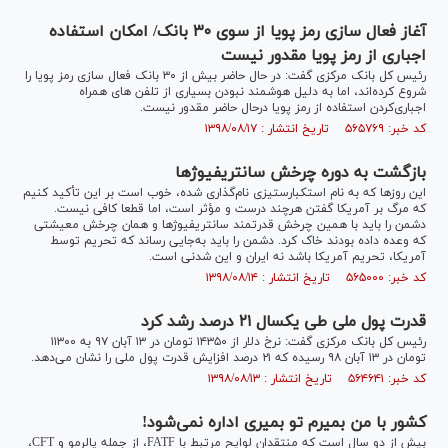
آغاز فعال سازی رمز پویا از سوی ۳۰ بانک/ امکان استفاده
اجباری از رمز پویا مقدور نیست
رئیس کل بانک مرکزی گفت: در حال حاضر بیش از ۳۰ بانک فعال سازی رمز پویا را
شروع کرده‌اند، اما به دلیل هوشمند نبودن بسیاری از تلفن های همراه
اجباری‌کردن استفاده از رمز پویا درحال حاضر مقدور نیست.
کد خبر: ۵۶۵۷۶۹ تاریخ انتشار : ۱۳۹۸/۰۸/۱۷
بازگشت به دوره چرخش سانتریفیوژ‌ها
این روز‌ها که به نام استکبارستیزی نام‌گذاری شده، خوب است بر این تأکید کنیم
که مرگ بر آمریکا گفتن هرچند درست و مؤثر است، اما قطعا کافی نیست.
دشمن را باید با همین چرخش قدرتمند سانتریفیوژ‌ها و همان چرخش معیشتی
که وعده داده بودند خاک کرد. دشمن را باید به‌جایی رساند که تحریم توسط
آمریکا، تحریم آمریکا باشد نه ایران و این شدنی است.
کد خبر: ۵۶۵۰۰۰ تاریخ انتشار : ۱۳۹۸/۰۸/۱۴
قدرت پول ملی طی یکسال ۲۱ درصد رشد کرد
رئیس کل بانک مرکزی گفت: نرخ دلار از ۱۴۳۵۰ تومان در ۱۳ آبان ۹۷ به ۱۱۳۰۰
تومان در ۱۳ آبان ۹۸ رسیده که ۲۱ درصد افزایش قدرت پول ملی را نشان می‌دهد.
کد خبر: ۵۶۴۶۴۱ تاریخ انتشار : ۱۳۹۸/۰۸/۱۳
کشور با من بمیرم تو بمیری اداره نمی‌شود!
بیش از دو سال است که منتقدان لوایح مرتبط با FATF، از جمله پالرمو و CFT،