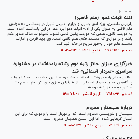
یادداشت|
ادله اثبات دعوا (علم قاضی)
بازپرس دادسرای ویژه امور جنایی و جرایم امنیتی شیراز در یادداشتی به موضوع
علم قاضی به عنوان یکی از ادله اثبات دعوا پرداخت. در این یادداشت آمده است:
به موجب قانون، علمی که موجب یقین قاضی نشود، نمی‌تواند ملاک صدور حکم
باشد و در مواردی که مُستند حکم، علم قاضی است، وی باید قرائن و امارات
مستند علم خود را به‌طور صریح در حکم قید کند.
کد خبر: ۴۷۷۲۹۵۲ تاریخ انتشار : ۱۴۰۳/۰۲/۲۹
خبرگزاری میزان حائز رتبه دوم رشته یادداشت در جشنواره
سراسری «سردار آسمانی» شد
«خلیل همایی‌راد» در رشته یادداشت جشنواره سراسری مطبوعات، خبرگزاری‌ها و
پایگاه‌های خبری «سردار آسمانی»، از خبرگزاری میزان برای اثرِ «حاج قاسم یک
منشور بود» حائز رتبه دوم شد.
کد خبر: ۷۵۶۸۳۳ تاریخ انتشار : ۱۴۰۰/۰۶/۲۰
درباره سیستان محروم
سیستان و بلوچستان محروم است، کم برخوردار است با وجودی که برای این
استان کار‌هایی شده، اما این استان همچنان محروم است.
کد خبر: ۷۴۱۹۲۶ تاریخ انتشار : ۱۴۰۰/۰۴/۲۵