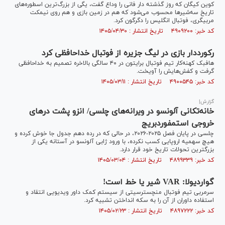
کوین کیگان که روز گذشته دار فانی را وداع گفت، یگی از بزرگ‌ترین اسطوره‌های
تاریخ سه‌شیرها محسوب می‌شود که هم در زمین بازی و هم روی نیمکت
مربیگری، فوتبال انگلیس را دگرگون کرد.
کد خبر: ۴۹۰۹۲۰۰ تاریخ انتشار : ۱۴۰۵/۰۴/۳۰
رکورددار بازی در لیگ جزیره از فوتبال خداحافظی کرد
هافبک کهنه‌کار تیم فوتبال برایتون در ۴۰ سالگی بالاخره تصمیم به خداحافظی
گرفت و کفش‌هایش را آویخت.
کد خبر: ۴۹۰۰۵۴۵ تاریخ انتشار : ۱۴۰۵/۰۳/۱۱
گزارش|
خانه‌تکانی آلونسو در ویرانه‌های چلسی/ انزو پشت در‌های
خروجی استمفوردبریج
چلسی در پایان فصل ۲۰۲۵-۲۰۲۶، در حالی که در رده دهم جدول جا خوش کرده و
هیچ سهمیه اروپایی کسب نکرده، با ورود ژابی آلونسو در آستانه یکی از
بزرگترین تحولات تاریخ خود قرار دارد.
کد خبر: ۴۸۹۹۳۳۹ تاریخ انتشار : ۱۴۰۵/۰۳/۰۴
گواردیولا: VAR شیر یا خط است!
سرمربی تیم فوتبال منچسترسیتی از سیستم کمک داور ویدیویی انتقاد و
استفاده داوران از آن را به سکه انداختن تشبیه کرد.
کد خبر: ۴۸۹۷۲۲۲ تاریخ انتشار : ۱۴۰۵/۰۲/۲۳