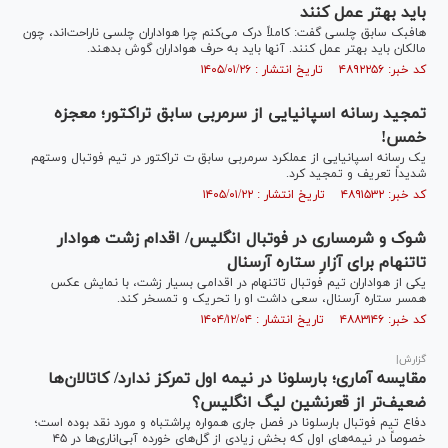
باید بهتر عمل کنند
هافبک سابق چلسی گفت: کاملاً درک می‌کنم چرا هواداران چلسی ناراحت‌اند، چون
مالکان باید بهتر عمل کنند. آنها باید به حرف هواداران گوش بدهند.
کد خبر: ۴۸۹۲۲۵۶ تاریخ انتشار : ۱۴۰۵/۰۱/۲۶
تمجید رسانه اسپانیایی از سرمربی سابق تراکتور؛ معجزه
خمس!
یک رسانه اسپانیایی از عملکرد سرمربی سابق ت تراکتور در تیم فوتبال وستهم
شدیداً تعریف و تمجید کرد.
کد خبر: ۴۸۹۱۵۳۲ تاریخ انتشار : ۱۴۰۵/۰۱/۲۲
شوک و شرمساری در فوتبال انگلیس/ اقدام زشت هوادار
تاتنهام برای آزارِ ستاره آرسنال
یکی از هواداران تیم فوتبال تاتنهام در اقدامی بسیار زشت، با نمایش عکس
همسر ستاره آرسنال، سعی داشت او را تحریک و تمسخر کند.
کد خبر: ۴۸۸۳۱۴۶ تاریخ انتشار : ۱۴۰۴/۱۲/۰۴
گزارش|
مقایسه آماری؛ بارسلونا در نیمه اول تمرکز ندارد/ کاتالان‌ها
ضعیف‌تر از قعرنشین لیگ انگلیس؟
دفاع تیم فوتبال بارسلونا در فصل جاری همواره پراشتباه و مورد نقد بوده است؛
خصوصاً در نیمه‌های اول که بخش زیادی از گل‌های خورده آبی‌اناری‌ها در ۴۵