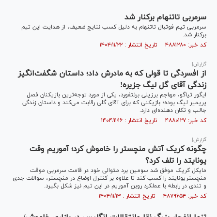
سرمربی تاتنهام برکنار شد
سرمربی تیم فوتبال تاتنهام به دلیل کسب نتایج ضعیف، از هدایت این تیم
برکنار شد.
کد خبر: ۴۸۸۱۲۸۰ تاریخ انتشار : ۱۴۰۴/۱۱/۲۲
گزارش|
از افسردگی تا قولی که به مادرش داد؛ داستان شگفت‌انگیز
زندگی آقای گل لیگ جزیره!
ایگور تیاگو، مهاجم برزیلی برنتفورد، یکی از مورد توجه‌ترین بازیکنان فصل
پریمیر لیگ بوده؛ بازیکنی که برای آقای گلی رقابت می‌کند و داستان زندگی
جالب و تکان دهنده‌ای دارد.
کد خبر: ۴۸۸۰۱۲۷ تاریخ انتشار : ۱۴۰۴/۱۱/۱۶
گزارش|
چگونه کریک آتش منچستر را خاموش کرد؛ آموریم وقت
یونایتد را تلف کرد؟
مایکل کریک موفق شد سومین برد متوالی خود در قامت سرمربی موقت
منچستریونایتد را کسب کند تا علاوه بر کنترل اوضاع در منچستر، سوالات جدی
و تندی در رابطه با عملکرد روبن آموریم در این تیم نیز شکل بگیرد.
کد خبر: ۴۸۷۹۶۵۴ تاریخ انتشار : ۱۴۰۴/۱۱/۱۳