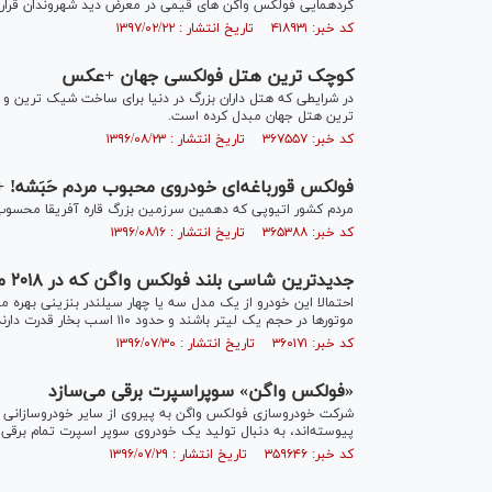
گردهمایی فولکس واگن های قیمی در معرض دید شهروندان قرار 
کد خبر: ۴۱۸۹۳۱ تاریخ انتشار : ۱۳۹۷/۰۲/۲۲
کوچک ترین هتل فولکسی جهان +عکس
در شرایطی که هتل داران بزرگ در دنیا برای ساخت شیک ترین و
ترین هتل جهان مبدل کرده است.
کد خبر: ۳۶۷۵۵۷ تاریخ انتشار : ۱۳۹۶/۰۸/۲۳
فولکس قورباغه‌ای خودروی محبوب مردم حَبَشه!
مردم کشور اتیوپی که دهمین سرزمین بزرگ قاره آفریقا محسوب 
کد خبر: ۳۶۵۳۸۸ تاریخ انتشار : ۱۳۹۶/۰۸/۱۶
جدیدترین شاسی بلند فولکس واگن که در ۲۰۱۸ می‌آید +عکس
احتمالا این خودرو از یک مدل سه یا چهار سیلندر بنزینی بهره م
موتور‌ها در حجم یک لیتر باشند و حدود ۱۱۰ اسب بخار قدرت دارند.
کد خبر: ۳۶۰۱۷۱ تاریخ انتشار : ۱۳۹۶/۰۷/۳۰
«فولکس واگن» سوپراسپرت برقی می‌سازد
شرکت خودروسازی فولکس واگن به پیروی از سایر خودروسازانی که ا
پیوسته‌اند، به دنبال تولید یک خودروی سوپر اسپرت تمام برقی
کد خبر: ۳۵۹۶۴۶ تاریخ انتشار : ۱۳۹۶/۰۷/۲۹