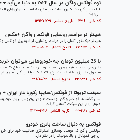
نوه فولکس واگن در سال ۲۰۲۲ به دنیا می‌آید + عکس
می‌دهد.
کد خبر: ۳۴۱۶۱۱ تاریخ انتشار : ۱۳۹۶/۰۵/۳۱
هیتلر در مراسم رونمایی فولکس واگن +عکس
هیتلر دیکتاتور آلمان را در مراسم رونمایی از اتومبیل فولکس واگن در سال ۱۹۴۰ مش
کد خبر: ۳۳۸۹۱۴ تاریخ انتشار : ۱۳۹۶/۰۵/۲۳
با 25 میلیون تومان چه خودروهایی می‌توان خرید؟+جدول قیمت
صندوق دار، پژو، 206 تیپ 2، پژو SD V9، فولکس گل، ام وی ام 315 هاچ بک و ... خریداری کنید.
کد خبر: ۳۳۸۴۹۲ تاریخ انتشار : ۱۳۹۶/۰۵/۲۳
سبقت تویوتا از فولکس/سایپا رکورد دار ایران +ای
سال گذشته، فولکس‌واگن توانست عنوان پرفروش ترین خودروساز دن
عنوان را از این شرکت آلمانی گرفت.
کد خبر: ۳۳۰۳۸۷ تاریخ انتشار : ۱۳۹۶/۰۴/۲۸
فولکس به دنبال ساخت باتری خودرو
فولکس واگن که درصدد بهسازی استراتژی فعالیت خود برای خروج 
ال جی کمیکال و پاناسونیک را در نظر دارد.