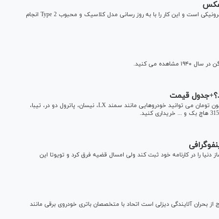
فولکس واگن نیز اکنون آماده پیوستن به انقلاب خودروهای الکترونیکی است و این کار را با به روز رسانی مدل کلاسیک و محبوب Type 2 انجام
اهده می کنید.
با بررسی قیمت خودروهای دست دوم دریافتیم، با مبلغ 25 میلیون تومان می توانید خودروهایی مانند سمند LX، نیسان، پاترول دو در، تیبا،
نفوگرافی
یا را در کارنامه خود ثبت کند ولی امسال قضیه فرق کرد و تویوتا این
از بحران آلایندگی دیزلی است اتحاد با متخصصان باتری خودروی برقی مانند