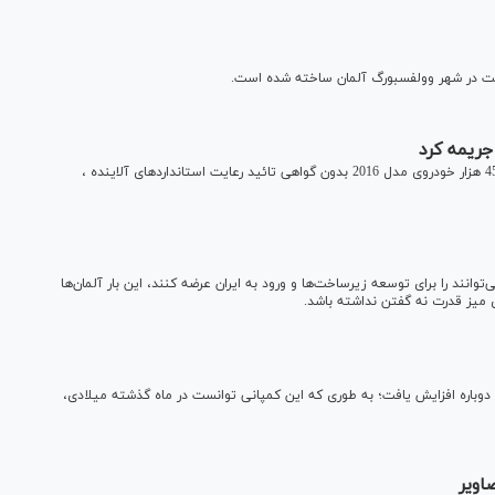
ست در شهر وولفسبورگ آلمان ساخته شده است.
دادستانی فدرال مکزیک شرکت فولکس واگن را به خاطر فروش 45 هزار خودروی مدل 2016 بدون گواهی تائید رعایت استانداردهای آلاینده ،
وانند را برای توسعه زیرساخت‌ها و ورود به ایران عرضه کنند، این بار آلمان‌ها
ی میز قدرت نه گفتن نداشته باشد.
باره افزایش یافت؛ به طوری که این کمپانی توانست در ماه گذشته میلادی،
اویر