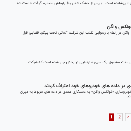
ا 50 هزار قطعه چوب درخت بلوط پوشانده است. او پس از خشک شدن باغ بلوطش تصمیم گرفت تا استفاده
فولکس واگن
اگن در رابطه با رسوایی تقلب این شرکت آلمانی تحت پیگرد قضایی قرار
 قبل از سال ۱۹۴۵ برمی‌گردد که در این مدت مشمول یک سری هنرنمایی در بخش جلو شده است که شرکت
در داده های خودروهای خود اعتراف کردند
خودروسازی «فولکس واگن» به دستکاری عمدی در داده های مربوط به میزان
د.
1
2
>