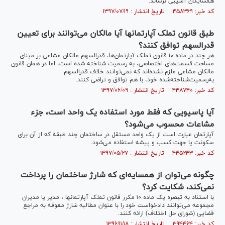
همسایگان آسیبی نرساند.
کد خبر: ۴۵۸۳۶۹ تاریخ انتشار : ۱۳۹۷/۰۷/۱۹
طبق قانون تملک آپارتمانها آیا مالکان می‌توانند برای تعیین
قدرالسهم توافق کنند؟
هر چند در ماده ۱۰ قانون تملک آپارتمان‌ها، قدرالسهم مالکان مشاعی بر مبنای
مساحت قسمت‌های اختصاصی، به رسمیت شناخته شده است، اما در همان قانون
مالکان مشاعی ملزم نشده‌اند که نمی‌توانند خلاف قدرالسهم
به‌رسمیت‌شناخته‌شده خود، با هم توافق و تراضی کنند.
کد خبر: ۴۴۸۷۴۰ تاریخ انتشار : ۱۳۹۷/۰۶/۰۹
آیا پاسیویی که فقط مورد استفاده یک واحد است، جزء
مشاعات محسوب می‌شود؟
آپارتمان عبارت است از یک واحد مستقل در ساختمان چند طبقه که از آن برای
سکونت یا جهت کسب و پیشه استفاده می‌شود.
کد خبر: ۴۴۵۲۴۳ تاریخ انتشار : ۱۳۹۷/۰۵/۲۷
چگونه می‌توان از همسایه‌ای که شارژ ساختمان را پرداخت
نمی‌کند، شکایت کرد؟
با استناد به تبصره یک ماده ۱۰ مکرر قانون تملک آپارتمانها ، مدیر یا مدیران
مجموعه می‌توانند دادخواست خود را با عنوان مطالبه شارژ معوقه به مراجع
قضایی (شورای حل اختلاف) ارائه کنند.
کد خبر: ۳۹۴۴۶۴ تاریخ انتشار : ۱۳۹۶/۱۱/۱۸