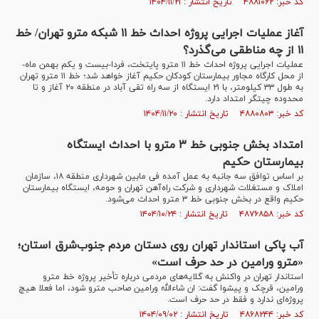
کد خبر: ۴۸۸۱۰۶۲ تاریخ انتشار : ۱۴۰۴/۱۱/۲۱
آغاز عملیات اجرایی پروژه احداث خط ۱۱ شبکه مترو تهران/ خط
۱۱ از چه مناطقی می‌گذرد؟
عملیات اجرایی پروژه احداث خط ۱۱ مترو پایتخت، فردا-بیست و یکم بهمن ماه-
از محل کارگاه مجاور بیمارستان کودکان حکیم آغاز خواهد شد؛ خط ۱۱ مترو تهران
به طول ۳۳ کیلومتر، با ۲۱ ایستگاه از سه راه تقی آباد در منطقه ۲۰ آغاز و تا
محدوده چیتگر امتداد دارد.
کد خبر: ۴۸۸۰۸۰۳ تاریخ انتشار : ۱۴۰۴/۱۱/۲۰
امتداد بخش جنوبی خط ۳ مترو با احداث ایستگاه
بیمارستان حکیم
بر اساس توافق سه جانبه به عمل آمده فی مابین شهرداری منطقه ۱۸، سازمان
املاک و مستغلات شهرداری و شرکت راه‌آهن تهران و حومه، ایستگاه بیمارستان
حکیم واقع در بخش جنوبی خط ۳ مترو احداث می‌شود.
کد خبر: ۴۸۷۶۸۵۸ تاریخ انتشار : ۱۴۰۴/۱۰/۲۴
آب پاکی استاندار تهران روی دستان مردم جنوب‌شرق استان؛
«مترو ورامین در حد حرف است»
استاندار تهران در واکنش به گلایه‌های مردمی درباره تأخیر پروژه خط مترو
ورامین، قرچک و پیشوا گفت: ان شاءالله ورامین صاحب مترو شود، اما فعلا هیچ
پروژه‌ای ندارد و فقط در حد حرف است.
کد خبر: ۴۸۶۸۲۴۴ تاریخ انتشار : ۱۴۰۴/۰۹/۰۲