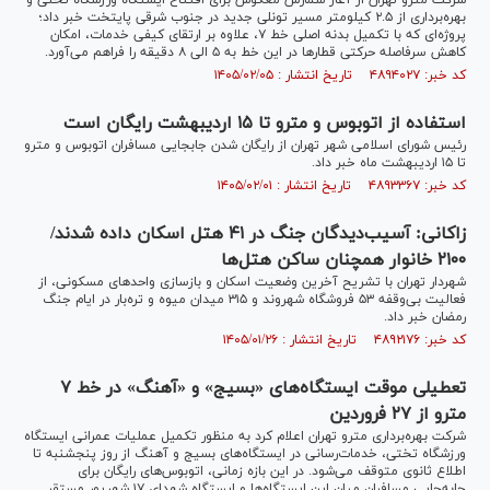
شرکت مترو تهران از آغاز شمارش معکوس برای افتتاح ایستگاه ورزشگاه تختی و
بهره‌برداری از ۲.۵ کیلومتر مسیر تونلی جدید در جنوب شرقی پایتخت خبر داد؛
پروژه‌ای که با تکمیل بدنه اصلی خط ۷، علاوه بر ارتقای کیفی خدمات، امکان
کاهش سرفاصله حرکتی قطارها در این خط به ۵ الی ۸ دقیقه را فراهم می‌آورد.
کد خبر: ۴۸۹۴۰۲۷ تاریخ انتشار : ۱۴۰۵/۰۲/۰۵
استفاده از اتوبوس و مترو تا ۱۵ اردیبهشت رایگان است
رئیس شورای اسلامی شهر تهران از رایگان شدن جابجایی مسافران اتوبوس و مترو
تا ۱۵ اردیبهشت ماه خبر داد.
کد خبر: ۴۸۹۳۳۶۷ تاریخ انتشار : ۱۴۰۵/۰۲/۰۱
زاکانی: آسیب‌دیدگان جنگ در ۴۱ هتل اسکان داده شدند/
۲۱۰۰ خانوار همچنان ساکن هتل‌ها
شهردار تهران با تشریح آخرین وضعیت اسکان و بازسازی واحدهای مسکونی، از
فعالیت بی‌وقفه ۵۳ فروشگاه شهروند و ۳۱۵ میدان میوه و تره‌بار در ایام جنگ
رمضان خبر داد.
کد خبر: ۴۸۹۲۱۷۶ تاریخ انتشار : ۱۴۰۵/۰۱/۲۶
تعطیلی موقت ایستگاه‌های «بسیج» و «آهنگ» در خط ۷
مترو از ۲۷ فروردین
شرکت بهره‌برداری مترو تهران اعلام کرد به منظور تکمیل عملیات عمرانی ایستگاه
ورزشگاه تختی، خدمات‌رسانی در ایستگاه‌های بسیج و آهنگ از روز پنجشنبه تا
اطلاع ثانوی متوقف می‌شود. در این بازه زمانی، اتوبوس‌های رایگان برای
جابه‌جایی مسافران میان این ایستگاه‌ها و ایستگاه شهدای ۱۷ شهریور مستقر