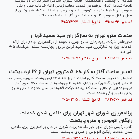
همزمان با چهارصد و هجدهمین جلسه شورای اسلامی شهر تهران، دو فوریت
لایحه شهردار تهران درخصوص تمدید مهلت زمانی ارائه خدمات حمل و نقل
عمومی در خطوط مترو و اتوبوس تندرو بررسی و استفاده تمام شهروندان از
حمل و نقل عمومی تا دو ماه آینده رایگان ادامه خواهد داشت.
کد خبر: ۴۹۰۸۰۴۳ تاریخ انتشار : ۱۴۰۵/۰۴/۲۳
خدمات مترو تهران به نمازگزاران عید سعید قربان
مدیرعامل شرکت بهره‌برداری مترو تهران و حومه از برنامه‌ریزی جامع برای ارائه
خدمات ویژه به نمازگزاران عید سعید قربان در روز چهارشنبه ششم خردادماه ۱۴۰۵
خبر داد.
کد خبر: ۴۸۹۹۵۲۹ تاریخ انتشار : ۱۴۰۵/۰۳/۰۵
تغییر ساعت آغاز به کار خط ۵ متروی تهران از ۲۶ اردیبهشت
همزمان با تغییر ساعات کاری ادارات از روز شنبه ۲۶ اردیبهشت، سرویس‌دهی خط
۵ مترو (تهران-گلشهر) در روزهای شنبه تا چهارشنبه از ساعت ۵:۰۰ صبح آغاز
می‌شود؛ این در حالی است که برنامه حرکت قطارها در سایر خطوط داخلی مترو
بدون تغییر باقی مانده است.
کد خبر: ۴۸۹۷۵۶۶ تاریخ انتشار : ۱۴۰۵/۰۲/۲۵
برنامه‌ریزی شورای شهر تهران برای دائمی شدن خدمات
رایگان اتوبوس و مترو پایتخت
نائب رئیس شورای شهر خبر داد مدیریت شهری در حال برنامه‌ریزی برای دائمی
شدن خدمات رایگان اتوبوس و متروی پایتخت است.
کد خبر: ۴۸۹۵۹۲۰ تاریخ انتشار : ۱۴۰۵/۰۲/۱۶