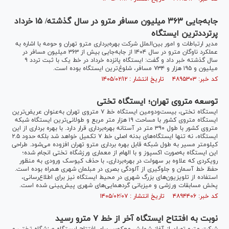
جابه‌جایی ۳۶۳ میلیون مسافر مترو در سال گذشته/ ۱۵ خرداد
پرترددترین‌ ایستگاه
مدیر ارتباطات و امور بین‌الملل شرکت بهره‌برداری مترو تهران و حومه با اشاره به
عملکرد ناوگان مترو در سال ۱۴۰۴ از جابه‌جایی بیش از ۳۶۳ میلیون مسافر در
سال گذشته خبر داد و گفت: ایستگاه پانزده خرداد در خط یک با ثبت تردد ۹
میلیون و ۱۹۵ هزار و ۷۳۴ مسافر، شلوغ‌ترین ایستگاه بوده است.
کد خبر: ۴۸۹۵۳۰۳ تاریخ انتشار : ۱۴۰۵/۰۲/۱۲
توسعه متروی تهران؛ ایستگاه تختی
ایستگاه تختی، بیست‌ودومین ایستگاه خط ۷ متروی تهران به‌عنوان عریض‌ترین
ایستگاه متروی کشور با مساحت ۱۹ هزار متر مربع و طولانی‌ترین ایستگاه شبکه
متروی کشور با طول ۳۹۰ متر در آستانه بهره‌برداری قرار دارد. با بهره برداری از این
ایستگاه، نه تنها ایستگاه‌های بدنه اصلی خط ۷ تکمیل خواهد شد بلکه حدود ۲.۵
کیلومتر مسیر به طول شبکه قابل بهره برداری مترو تهران افزوده می‌شود. طراحی
این ایستگاه به‌صورت اکسپوز و با الهام از معماری ورزشگاه تختی انجام شده؛
رویکردی که علاوه بر سهولت در بهره‌برداری، با حذف کیوسک ورودی به منظور
حفظ خط آسمان و جلوگیری از آلودگی بصری در مبلمان شهری همراه بوده است.
استفاده از تلویزیون‌های بزرگ شهری در محیط ایستگاه نیز برای اطلاع‌رسانی،
پخش مسابقات ورزشی و میزبانی گردهمایی‌های شهری پیش‌بینی شده است.
کد خبر: ۴۸۹۴۴۰۶ تاریخ انتشار : ۱۴۰۵/۰۲/۰۷
نوبت به افتتاح ایستگاه آخر از خط ۷ مترو رسید