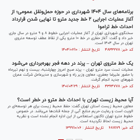
برنامه‌های سال ۱۴۰۴ شهرداری در حوزه حمل‌و‌نقل عمومی؛ از
آغاز عملیات اجرایی ۲ خط جدید مترو تا نهایی شدن قرارداد
احداث خط تراموا
سخنگوی شهرداری تهران از آغاز عملیات اجرایی خطوط ۸ و ۹ مترو در سال جاری
خبر داد و گفت: آغاز حفاری در خط ۱۰ مترو یکی از نقاط عطف توسعه متروی
تهران در سال ۱۴۰۴ است.
کد خبر: ۴۸۳۳۲۷۸ تاریخ انتشار : ۱۴۰۴/۰۲/۱۰
یک خط متروی تهران – پرند در دهه فجر بهره‌برداری می‌شود
عملیات تست سرد مترو تهران – پرند صبح امروز چهارشنبه، بیست و نهم تیرماه
با حضور علیرضا جعفری، معاون وزیر راه و شهرسازی و مدیرعامل شرکت عمران
شهرهای جدید انجام گرفت.
کد خبر: ۴۳۶۴۷۷۸ تاریخ انتشار : ۱۴۰۱/۰۴/۲۹
آیا محیط زیست تهران با احداث خط مترو در خطر است؟
معاون محیط زیست استان تهران گفت: حفظ محیط زیست برای هر توسعه‌ای در
الویت است و رعایت حریم منابع آبى از جمله قنات‌ها می‌باشد. در خصوص
خطوط مترو تهران تاکنون استعلامی از این اداره انجام نشده است و نظریه
محیط زیست لحاظ نگردیده است.
کد خبر: ۶۸۷۱۷۹ تاریخ انتشار : ۱۳۹۹/۱۰/۰۶