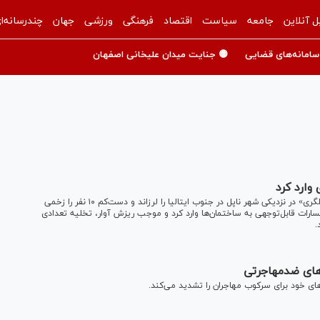
ل آنلاین
جامعه
سیاست
اقتصاد
فرهنگی
ورزشی
جهان
چندرسانه‌ا
سامانه‌های قضایی
🟡 جنایت میدان علیخانی اصفهان
زمین‌لرزه‌ای به بزرگی ۴.۷ ریشتر شامگاه جمعه منطقه «کامپی فلگری» در نزدیکی شهر ناپل در جنوب ایتالیا را لرزاند و دست‌کم ۱۰ نفر را زخمی
 ۳ کیلومتری زمین رخ داد، خسارات قابل‌توجهی به ساختمان‌ها وارد کرد و موجب ریزش آوار، تخلیه تعدادی
.
های ضدمهاجرتی
های خود برای سرکوب مهاجران را تشدید می‌کند.