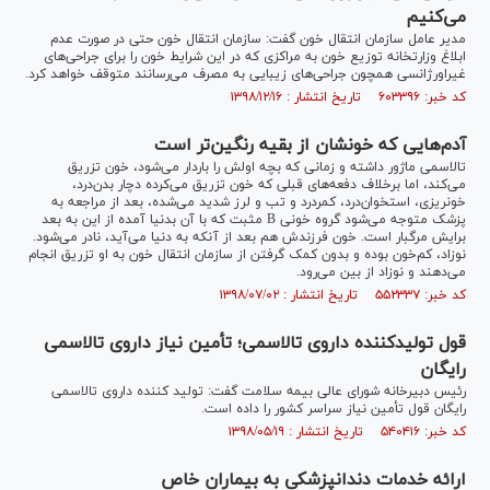
می‌کنیم
مدیر عامل سازمان انتقال خون گفت: سازمان انتقال خون حتی در صورت عدم
ابلاغ وزارتخانه توزیع خون به مراکزی که در این شرایط خون را برای جراحی‌های
غیراورژانسی همچون جراحی‌های زیبایی به مصرف می‌رسانند متوقف خواهد کرد.
کد خبر: ۶۰۳۳۹۶ تاریخ انتشار : ۱۳۹۸/۱۲/۱۶
آدم‌هایی که خونشان از بقیه رنگین‌تر است
تالاسمی ماژور داشته و زمانی که بچه اولش را باردار می‌شود، خون تزریق
می‌کند، اما برخلاف دفعه‌های قبلی که خون تزریق می‌کرده دچار بدن‌درد،
خونریزی، استخوان‌درد، کمردرد و تب و لرز شدید می‌شده، بعد از مراجعه به
پزشک متوجه می‌شود گروه خونی B مثبت که با آن بدنیا آمده از این به بعد
برایش مرگبار است. خون فرزندش هم بعد از آنکه به دنیا می‌آید، نادر می‌شود.
نوزاد، کم‌خون بوده و بدون کمک گرفتن از سازمان انتقال خون به او تزریق انجام
می‌دهند و نوزاد از بین می‌رود.
کد خبر: ۵۵۲۳۳۷ تاریخ انتشار : ۱۳۹۸/۰۷/۰۲
قول تولیدکننده داروی تالاسمی؛ تأمین نیاز داروی تالاسمی
رایگان
رئیس دبیرخانه شورای عالی بیمه سلامت گفت: تولید کننده داروی تالاسمی
رایگان قول تأمین نیاز سراسر کشور را داده است.
کد خبر: ۵۴۰۴۱۶ تاریخ انتشار : ۱۳۹۸/۰۵/۱۹
ارائه خدمات دندانپزشکی به بیماران خاص