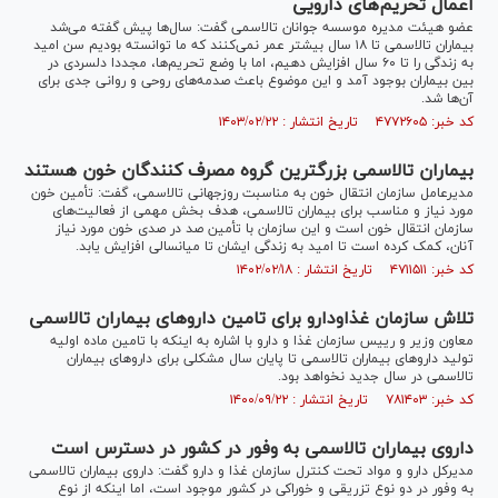
اعمال تحریم‌های دارویی
عضو هیئت مدیره موسسه جوانان تالاسمی گفت: سال‌ها پیش گفته می‌شد
بیماران تالاسمی تا ۱۸ سال بیشتر عمر نمی‌کنند که ما توانسته بودیم سن امید
به زندگی را تا ۶۰ سال افزایش دهیم، اما با وضع تحریم‌ها، مجددا دلسردی در
بین بیماران بوجود آمد و این موضوع باعث صدمه‌های روحی و روانی جدی برای
آن‌ها شد.
کد خبر: ۴۷۷۲۶۰۵ تاریخ انتشار : ۱۴۰۳/۰۲/۲۲
بیماران تالاسمی بزرگترین گروه مصرف کنندگان خون هستند
مدیرعامل سازمان انتقال خون به مناسبت روزجهانی تالاسمی، گفت: تأمین خون
مورد نیاز و مناسب برای بیماران تالاسمی، هدف بخش مهمی از فعالیت‌های
سازمان انتقال خون است و این سازمان با تأمین صد در صدی خون مورد نیاز
آنان، کمک کرده است تا امید به زندگی ایشان تا میانسالی افزایش یابد.
کد خبر: ۴۷۱۱۵۱۱ تاریخ انتشار : ۱۴۰۲/۰۲/۱۸
تلاش سازمان غذاودارو برای تامین دارو‌های بیماران تالاسمی
معاون وزیر و رییس سازمان غذا و دارو با اشاره به اینکه با تامین ماده اولیه
تولید دارو‌های بیماران تالاسمی تا پایان سال مشکلی برای دارو‌های بیماران
تالاسمی در سال جدید نخواهد بود.
کد خبر: ۷۸۱۴۰۳ تاریخ انتشار : ۱۴۰۰/۰۹/۲۲
داروی بیماران تالاسمی به وفور در کشور در دسترس است
مدیرکل دارو و مواد تحت کنترل سازمان غذا و دارو گفت: داروی بیماران تالاسمی
به وفور در دو نوع تزریقی و خوراکی در کشور موجود است، اما اینکه از نوع