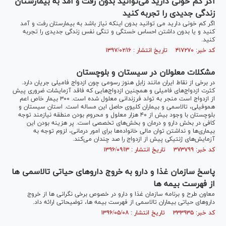
اگر کم خونی دارید می‌توانید بدون رفت و آمد به بیمارستان
زندگی جدیدی را تجربه کنید
اگر کم خونی دارید می توانید بدون اینکه نیاز باشد به بیمارستان رفت و آمد
کنید و یا بدون داشتن احساس خستگی و تنگی نفس زندگی جدیدی را تجربه
کنید.
کد خبر: ۴۱۷۲۷۰ تاریخ انتشار : ۱۳۹۷/۰۲/۱۶
مشکلات معلولان در سیستان و بلوچستان
در برخی از نقاط ایران مانند زابل هنوز رسومی چون ازدواج فامیلی جریان دارد.
کثرت ازدواج‌های فامیلی و همچنین ازدواج‌هایی که فاقد آزمایشات ضروری پیش
از ازدواج است منجر به تولد فرزندانی معلول شده است. ۳۰۰ بیمار خاص اعم
هموفیلی، تالاسمی و بیماران کلیوی حاصل این مساله است. استان سیستان و
بلوچستان با وجود بیش از ۴۰ هزار معلول و محروم بودن منطقه نیازمند توجه
کافی در بخش دارو و درمان و بخش‌های تخصصی است. پر هزینه بودن این
بیماری‌ها و نداشتن توان مالی خانواده‌ها برای امور درمانی، لزوم توجه به
آزمایش‌های ژنتیکی پیش از ازدواج را صد چندان می‌کند.
کد خبر: ۳۷۳۷۹۹ تاریخ انتشار : ۱۳۹۶/۰۹/۱۳
پاسخ سازمان غذا و دارو به خروج داروهای حیاتی تالاسمی ها
از فهرست بیمه ها
معاون طرح و برنامه سازمان غذا و دارو در خصوص برخی نگرانی ها از خروج
داروهای حیاتی بیماران تالاسمی از فهرست بیمه ها، توضیحاتی ارائه داد.
کد خبر: ۳۳۳۹۳۵ تاریخ انتشار : ۱۳۹۶/۰۵/۰۸