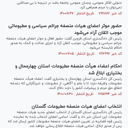
متولی افکار عمومی، وجدان عمومی جامعه باشد در نتیجه با بی صداقتی
نمی‌توان با مردم همراهی کرد.
کد خبر: ۷۹۶۸۸۶ تاریخ انتشار : ۱۴۰۰/۱۱/۲۷
حضور موثر اعضای هیات منصفه جرائم سیاسی و مطبوعاتی
موجب اتقان آراء می‌شود
رئیس کل دادگستری استان قزوین گفت: حضور فعال و موثر اعضای هیات منصفه
جرائم سیاسی و مطبوعاتی، موجب اتقان آراء و اجرای عدالت و کمک به صدور
احکام شایسته می‌شود.
کد خبر: ۷۷۶۹۹۲ تاریخ انتشار : ۱۴۰۰/۰۹/۰۵
احکام اعضاء هیأت منصفه مطبوعات استان چهارمحال و
بختیاری ابلاغ شد
رئیس کل دادگستری استان چهارمحال و بختیاری گفت: اعضاء هیأت منصفه
مطبوعات وظیفه دارند تا با علم و آگاهی، از مطبوعات و خبرنگارانی که دغدغه
احقاق حق مردم و پیشرفت کشور را دارند دفاع کنند.
کد خبر: ۷۷۵۷۲۴ تاریخ انتشار : ۱۴۰۰/۰۸/۳۰
انتخاب اعضای هیات منصفه مطبوعات گلستان
رئیس کل دادگستری استان گلستان از انتخاب اعضای جدید هیات منصفه
مطبوعات این استان خبر داد و گفت: اسامی اعضای انتخاب شده به نماینده
رئیس قوه قضاییه در تعیین اعضای هیات منصفه مطبوعات کشور ارسال شد که
پس از صدور ابلاغ، اسامی هیات منصفه اطلاع رسانی خواهد شد.