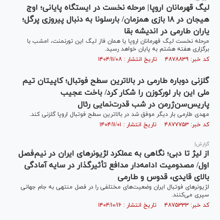
لیگ قهرمانان اروپا| مرحله نخست در ایستگاه پایانی؛ اوج
هیجان در ۱۸ بازی همزمان/ بارسلونا به دنبال پیروزی پرگل؛
یاران طارمی در اندیشه بقا
مرحله نخست لیگ قهرمانان اروپا یا همان فاز لیگ این تورنمنت، امشب با
برگزاری هفته هشتم به پایان خواهد رسید.
کد خبر: ۴۸۷۸۸۳۹ تاریخ انتشار : ۱۴۰۴/۱۱/۰۸
گلزنی دوباره طارمی در بالاترین سطح فوتبال؛ کاپیتان تیم
ملی این بار لورکوزن را شکار کرد/ باخت عجیب
پاریس‌سن‌ژرمن در شب قدرت‌نمایی رئال
مهدی طارمی بار دیگر موفق شد در بالاترین سطح فوتبال اروپا گلزنی کند.
کد خبر: ۴۸۷۷۷۵۳ تاریخ انتشار : ۱۴۰۴/۱۱/۰۱
گزارش|
از لیژ تا دبی؛ نگاهی به عملکرد لژیونر‌های ایران در نیم‌فصل
اول/ مصدومیت ادامه‌دار مدافع تأثیرگذار در سایه آمادگی
بالای قایدی، قدوس و طارمی
لژیونر‌های فوتبال ایران وضعیت‌های مختلفی را در فصل منتهی به جام جهانی
سپری می‌کنند.
کد خبر: ۴۸۷۵۳۳۳ تاریخ انتشار : ۱۴۰۴/۱۰/۱۶