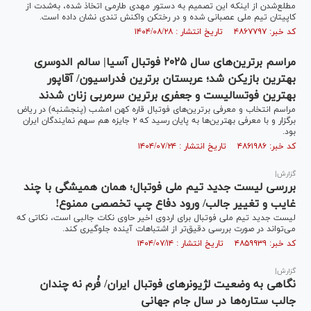
مطلع‌شدن از اینکه این تصمیم به دستور مهدی طارمی اتخاذ شده، به‌شدت از
کاپیتان تیم ملی عصبانی شده و در رختکن واکنش تندی نشان داده است.
کد خبر: ۴۸۶۷۷۹۷ تاریخ انتشار : ۱۴۰۴/۰۸/۲۸
مراسم برترین‌های سال ۲۰۲۵ فوتبال آسیا| سالم الدوسری
بهترین بازیکن شد؛ عربستان برترین فدراسیون/ آقاپور
بهترین فوتسالیست و جعفری برترین سرمربی زنان شدند
مراسم انتخاب و معرفی برترین‌های فوتبال قاره کهن امشب (پنجشنبه) در ریاض
برگزار و با معرفی بهترین‌ها به پایان رسید که ۲ جایزه هم سهم نمایندگان ایران
بود.
کد خبر: ۴۸۶۱۹۸۶ تاریخ انتشار : ۱۴۰۴/۰۷/۲۴
گزارش|
بررسی لیست جدید تیم ملی فوتبال؛ همان همیشگی با چند
غایب و تغییر جالب/ ورود دفاع چپ تخصصی ممنوع!
لیست جدید تیم ملی فوتبال برای اردوی اخیر حاوی نکات جالبی است، نکاتی که
می‌تواند در صورت بررسی دقیق‌تر از اشتباهات آینده جلوگیری کند.
کد خبر: ۴۸۵۹۹۳۹ تاریخ انتشار : ۱۴۰۴/۰۷/۱۴
گزارش|
نگاهی به وضعیت لژیونرهای فوتبال ایران/ فُرم نه چندان
جالب ستاره‌ها در سال جام جهانی