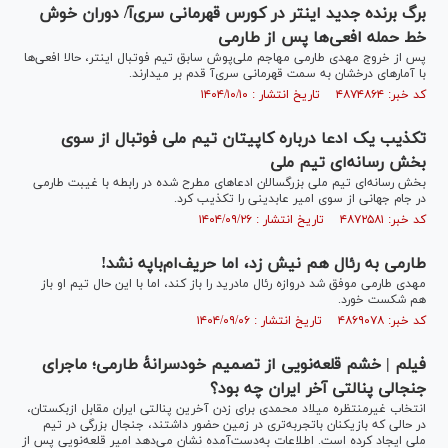
برگ برنده جدید اینتر در کورس قهرمانی سری‌آ/ دوران خوش
خط حمله افعی‌ها پس از طارمی
پس از خروج مهدی طارمی مهاجم ملی‌پوش سابق تیم فوتبال اینتر، حالا افعی‌ها
با آمار‌های درخشان به سمت قهرمانی سری‌آ قدم بر میدارند.
کد خبر: ۴۸۷۴۸۶۴ تاریخ انتشار : ۱۴۰۴/۱۰/۱۰
تکذیب یک ادعا درباره کاپیتان تیم ملی فوتبال از سوی
بخش رسانه‌ای تیم ملی
بخش رسانه‌ای تیم ملی بزرگسالان ادعا‌های مطرح شده در رابطه با غیبت طارمی
در جام جهانی از سوی امیر عابدینی را تکذیب کرد.
کد خبر: ۴۸۷۲۵۸۱ تاریخ انتشار : ۱۴۰۴/۰۹/۲۶
طارمی به رئال هم نیش زد، اما حریف‌ام‌باپه نشد!
مهدی طارمی موفق شد دروازه رئال مادرید را باز کند، اما با این حال تیم او باز
هم شکست خورد.
کد خبر: ۴۸۶۹۰۷۸ تاریخ انتشار : ۱۴۰۴/۰۹/۰۶
فیلم | خشم قلعه‌نویی از تصمیم خودسرانۀ طارمی؛ ماجرای
جنجالی پنالتی آخر ایران چه بود؟
انتخاب غیرمنتظره میلاد محمدی برای زدن آخرین پنالتی ایران مقابل ازبکستان،
در حالی که بازیکنان باتجربه‌تری در زمین حضور داشتند، جنجال بزرگی در تیم
ملی ایجاد کرده است. اطلاعات به‌دست‌آمده نشان می‌دهد امیر قلعه‌نویی پس از