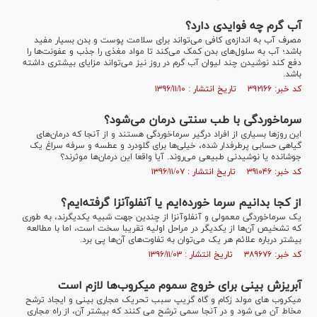
آب گرم چه فوایدی دارد؟
مصرف آب به اندازه‌ی کافی می‌تواند برای سلامت پوست و بدن بسیار مفید
باشد؛ آب به سلول‌های بدن کمک می‌کند تا مواد مغذی را جذب و عفونت‌ها را
دفع کند نوشیدن چند لیوان آب گرم در روز نیز می‌تواند مزایای بیشتری داشته
باشد.
کد خبر: ۳۹۲۱۶۶ تاریخ انتشار : ۱۳۹۶/۱۱/۱۰
سرماخوردگی با طب سنتی درمان می‌شود؟
این روزها بسیاری از افراد درگیر سرماخوردگی هستند و از آنجا که درمان‌های
گیاهی حسابی پرطرفدار شده، خیلی‌ها برای گلودرد و عطسه و سرفه سراغ یک
جوشانده یا نوشیدنی طبیعی می‌روند. آیا واقعا این درمان‌ها موثرند؟
کد خبر: ۳۹۱۰۴۶ تاریخ انتشار : ۱۳۹۶/۱۱/۰۷
از کجا بدانیم سرما خورده‌ایم یا آنفلوآنزا گرفته‌ایم؟
یک سرماخوردگی معمولی و آنفلوآنزا از چندین جهت شبیه یکدیگرند، به طوری
که تشخیص آن‌ها از یکدیگر در مراحل اولیه تقریبا سخت است، اما با مطالعه
بیشتر درباره علائم هر یک می‌توان به تفاوت‌های آن‌ها پی برد.
کد خبر: ۳۸۹۶۷۶ تاریخ انتشار : ۱۳۹۶/۱۱/۰۳
آبریزش بینی برای خروج سموم میکروب‌ها لازم است
میکروب های مولد زکام و گاه گریپ سبب تحریک مجاری بینی و ایجاد ترشح
مخاط آن می شود و در آنجا سمی ترشح می کنند که بیشتر آن، از راه مجاری