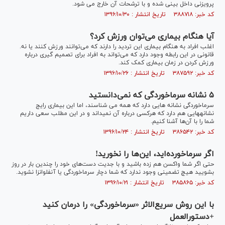
پرویزنی داخل بینی شده و با ترشحات آن خارج می شود.
کد خبر: ۳۸۸۷۱۸ تاریخ انتشار : ۱۳۹۶/۱۰/۳۰
آیا هنگام بیماری می‌توان ورزش کرد؟
اغلب افراد به هنگام بیماری این تردید را دارند که می‌توانند ورزش کنند یا نه.
قانونی در این رابطه وجود دارد که می‌تواند به افراد برای تصمیم گیری درباره
ورزش کردن در زمان بیماری کمک کند.
کد خبر: ۳۸۷۵۹۲ تاریخ انتشار : ۱۳۹۶/۱۰/۲۶
۵ نشانه سرماخوردگی که نمی‌دانستید
سرماخوردگی نشانه هایی دارد که همه می‌ ‏‏شناسند، اما این بیماری رایج
نشانه‎هایی هم دارد که هرکسی درباره آن نمی‎‏داند و در این مطلب سعی داریم
شما را با آن‌ها آشنا کنیم.
کد خبر: ۳۸۶۵۴۲ تاریخ انتشار : ۱۳۹۶/۱۰/۲۴
اگر سرماخورده‌اید، این‌ها را نخورید!
حتی اگر شما واکسن هم زده باشید و با جدیت دست‌های خود را چندین بار در روز
بشویید هیچ تضمینی وجود ندارد که شما دچار سرماخوردگی یا آنفلوانزا نشوید.
کد خبر: ۳۸۵۸۶۵ تاریخ انتشار : ۱۳۹۶/۱۰/۲۱
با این روش سریع‌الاثر «سرماخوردگی» را درمان کنید
+دستورالعمل