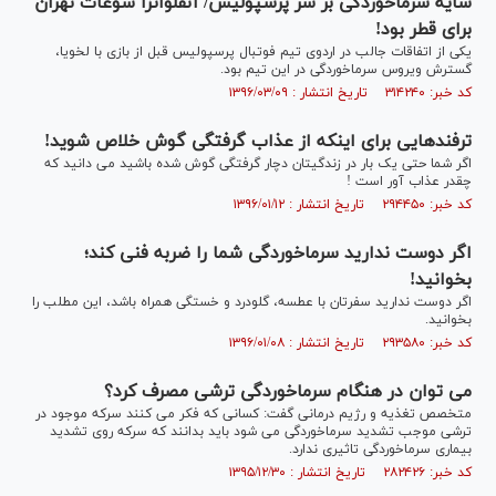
سایه سرماخوردگی بر سر پرسپولیس/ آنفلوانزا سوغات تهران
برای قطر بود!
یکی از اتفاقات جالب در اردوی تیم فوتبال پرسپولیس قبل از بازی با لخویا،
گسترش ویروس سرماخوردگی در این تیم بود.
کد خبر: ۳۱۴۲۴۰ تاریخ انتشار : ۱۳۹۶/۰۳/۰۹
ترفندهایی برای اینکه از عذاب گرفتگی گوش خلاص شوید!
اگر شما حتی یک بار در زندگیتان دچار گرفتگی گوش شده باشید می دانید که
چقدر عذاب آور است !
کد خبر: ۲۹۴۴۵۰ تاریخ انتشار : ۱۳۹۶/۰۱/۱۲
اگر دوست ندارید سرماخوردگی شما را ضربه فنی کند؛
بخوانید!
اگر دوست ندارید سفرتان با عطسه، گلودرد و خستگی همراه باشد، این مطلب را
بخوانید.
کد خبر: ۲۹۳۵۸۰ تاریخ انتشار : ۱۳۹۶/۰۱/۰۸
می توان در هنگام سرماخوردگی ترشی مصرف کرد؟
متخصص تغذیه و رژیم درمانی گفت: کسانی که فکر می کنند سرکه موجود در
ترشی موجب تشدید سرماخوردگی می شود باید بدانند که سرکه روی تشدید
بیماری سرماخوردگی تاثیری ندارد.
کد خبر: ۲۸۲۴۲۶ تاریخ انتشار : ۱۳۹۵/۱۲/۳۰