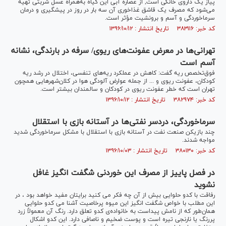
پیاز یک داروی خانگی است, از عصاره آبی این گیاه به‌همراه عسل شربتی تهیه
می‌شود که مصرف یک قاشق غذاخوری آن سه بار در روز در پیشگیری و درمان
سرماخوردگی و آسم و برونشیت مؤثر است.
کد خبر: ۳۸۳۱۱۶ تاریخ انتشار : ۱۳۹۶/۱۰/۱۲
تهرانی‌­ها در معرض عفونت‌های ریوی/ سرفه در بارندگی، نشانه
آسم است
فوق‌تخصص ریه گفت: کاهش در عملکرد ریه‌های تنفسی، اختلال در رشد ریه
کودکان، عفونت ریوی و ... از جمله عوارض آلودگی هوا در کلان‌شهر‌هایی همچون
تهران است که خطر عفونت ریوی در کودکان و سالمندان بیشتر است.
کد خبر: ۳۸۲۹۷۴ تاریخ انتشار : ۱۳۹۶/۱۰/۱۲
سرماخوردگی، دردسر نفتی‌ها در آستانه بازی با استقلال
چند بازیکن صنعت نفت در آستانه بازی با استقلال با مشکل سرماخوردگی شدید
مواجه شدند.
کد خبر: ۳۸۰۱۳۰ تاریخ انتشار : ۱۳۹۶/۱۰/۰۳
در فصل پاییز از مصرف این خوردنی شگفت انگیز غافل
نشوید
رفاقت با کدو حلوایی بیش از آن چه فکر می کنید برایتان مفید خواهد بود ، در
این مطلب با خواص شگفت انگیز این میوه پرخاصیت آشنا می کدو حلوایی
همان‌طور که از نامش پیداست به خانواده‌ی کدو تعلق دارد. رنگ آن معمولاً زرد
پررنگ یا نارنجی تیره است و پوست ضخیم و ناصافی دارد. این کدو اشکال