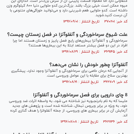
متفاوتی دارد اما معمولاً قسمت پایینی آن از سرش بزرگ‌تر است. اندازه‌ی این
میوه ممکن است خیلی بزرگ باشد. بزرگ‌ترین کدو حلوایی دنیا ۸۰۰ کیلوگرم وزن
داشته است. کدو حلوایی طعم شیرینی دارد و می‌توانید خوراکی‌های متنوعی با
آن درست کنید.شوید.
کد خبر: ۳۷۰۲۰۱ تاریخ انتشار : ۱۳۹۶/۰۹/۰۱
علت شیوع سرماخوردگی و آنفلوآنزا در فصل زمستان چیست؟
سرماخوردگی و آنفلوآنزا بیماری‌های رایج فصل پاییز و زمستان هستند اما چرا
افراد در این دو فصل بیشتر مستعد ابتلا به این بیماری‌ها هستند؟
کد خبر: ۳۶۹۱۴۵ تاریخ انتشار : ۱۳۹۶/۰۸/۲۹
آنفلوآنزا چطور خودش را نشان می‌دهد؟
از آنجایی که درمان خاصی برای سرماخوردگی و آنفلوآنزا وجود ندارد، پیشگیری
بهترین سلاح برای مقابله با این عوامل ویروسی است.
کد خبر: ۳۶۶۷۰۹ تاریخ انتشار : ۱۳۹۶/۰۸/۲۱
8 چای دارویی برای فصل سرماخوردگی و آنفلوآنزا
ملیسا که به نام بادرنجبویه نیز شناخته می شود، به واسطه اثرات ضد ویروسی
خود، به ویژه در برابر ویروس تبخال، شناخته شده است و پژوهش های جدید
آزمایش آن در برابر بیماری های ویروسی، از جمله آنفلوانزا را هدف گذاری کرده
اند.
کد خبر: ۳۶۲۷۳۶ تاریخ انتشار : ۱۳۹۶/۰۸/۰۸