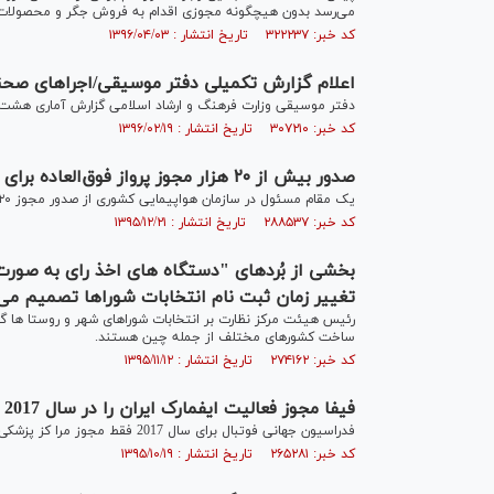
می‌رسد بدون هیچگونه مجوزی اقدام به فروش جگر و محصولات 
کد خبر: ۳۲۲۲۳۷ تاریخ انتشار : ۱۳۹۶/۰۴/۰۳
اعلام گزارش تکمیلی دفتر موسیقی/اجراهای صحنه
دفتر موسیقی وزارت فرهنگ و ارشاد اسلامی گزارش آماری هشت ساله (۱۳۸۸ - ۱۳۹۵) اجراهای صحنه‌ای و تعداد دفعات این اجرا‌ها 
کد خبر: ۳۰۷۲۱۰ تاریخ انتشار : ۱۳۹۶/۰۲/۱۹
صدور بیش از ۲۰ هزار مجوز پرواز فوق‌العاده برای نوروز ۹۶
یک مقام مسئول در سازمان هواپیمایی کشوری از صدور مجوز ۲۰ هزار و ۵۰۰ پرواز فوق العاده داخلی و خارجی در ایام نوروز ۹۶ خبر داد.
کد خبر: ۲۸۸۵۳۷ تاریخ انتشار : ۱۳۹۵/۱۲/۲۱
بخشی از بُردهای "دستگاه های اخذ رای به صورت
تغییر زمان ثبت نام انتخابات شوراها تصمیم می‌
رئیس هیئت مرکز نظارت بر انتخابات شوراهای شهر و روستا ها گ
ساخت کشورهای مختلف از جمله چین هستند.
کد خبر: ۲۷۴۱۶۲ تاریخ انتشار : ۱۳۹۵/۱۱/۱۲
فیفا مجوز فعالیت ایفمارک ایران را در سال 2017 صادر کرد
فدراسیون جهانی فوتبال برای سال 2017 فقط مجوز مرا کز پزشکی چهار کشور ایران، ژاپن ، قطر و امارات را در آسیا تایید کرد.
کد خبر: ۲۶۵۲۸۱ تاریخ انتشار : ۱۳۹۵/۱۰/۱۹