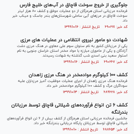
جلوگیری از خروج سوخت قاچاق در آب‌های خلیج فارس
فرمانده مرزبانی استان هرمزگان از دو عملیات موفق و کشف ۸۰ هزار لیتر
سوخت قاچاق در مرز‌های آبی ساحلی شهرستان‌های بندر جاسک و میناب خبر
داد.
کد خبر: ۶۹۰۲۷۱ تاریخ انتشار : ۱۳۹۹/۱۰/۱۶
شهادت دو مامور نیروی انتظامی در عملیات های مرزی
یکی از مرزبانان کشور به نام ستوان سوم علی معاوی در هنگ مرزی دشت
آزادگان و یکی از ماموران مبارزه با مواد مخدر استان خراسان جنوبی به نام
استوار سعید بنی اسدی شب گذشته به شهادت رسیدند.
کد خبر: ۶۹۰۲۶۷ تاریخ انتشار : ۱۳۹۹/۱۰/۱۶
کشف ۱۰۰ کیلوگرم موادمخدر در هنگ مرزی زاهدان
فرمانده هنگ مرزی زاهدان از اجرای عملیات موفقیت آمیز مرزداران علیه
سوداگران مرگ و کشف ۱۰۰ کیلوگرم موادمخدر خبر داد.
کد خبر: ۶۸۹۶۲۸ تاریخ انتشار : ۱۳۹۹/۱۰/۱۴
کشف ۶ تن انواع فرآورده‌های شیلاتی قاچاق توسط مرزبانان
بندرلنگه
جانشین فرمانده مرزبانی استان هرمزگان از کشف بیش از ۶ تن انواع فرآورده‌های
شیلاتی قاچاق توسط مرزبانان پایگاه دریابانی بندرلنگه خبر داد.
کد خبر: ۶۸۸۶۵۴ تاریخ انتشار : ۱۳۹۹/۱۰/۱۰