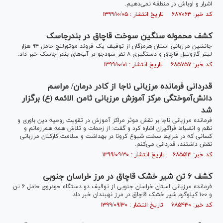
اشرار و اوباش در منطقه نمی‌دهیم.
کد خبر: ۶۸۷۰۶۳ تاریخ انتشار : ۱۳۹۹/۱۰/۰۵
کشف محموله سنگین سوخت قاچاق در بندرجاسک
جانشین مرزبانی استان هرمزگان از توقیف یک فروند موتورلنج حامل ۹۴ هزار
لیتر گازوئیل قاچاق و دستگیری ۸ نفر سودجو در آب‌های بندر جاسک خبر داد.
کد خبر: ۶۸۵۷۵۷ تاریخ انتشار : ۱۳۹۹/۱۰/۰۱
قدردانی فرمانده مرزبانی ناجا از کادر درمان/ مراسم
دانش‌آموختگی مرکز آموزش مرزبانی ثامن الائمه (ع) برگزار
شد
فرمانده مرزبانی ناجا بر نقش موثر مراکز آموزش در تقویت روحیه دین باوری و
نظم و انضباط فراگیران اشاره کرد و گفت: از زحمات و تلاش همه همرزمانم و
کسانی که در شرایط سخت شیوع کرونا در بهداشت و سلامت کارکنان مرزبانی
نقش داشتند، قدردانی می‌کنم.
کد خبر: ۶۸۵۵۱۳ تاریخ انتشار : ۱۳۹۹/۰۹/۳۰
کشف ۶ تن شیر خشک قاچاق در مرز خراسان جنوبی
فرمانده مرزبانی استان خراسان جنوبی از توقیف دو دستگاه خودروی حامل ۶ تن
و ۱۰۰ کیلوگرم شیر خشک قاچاق در مرز نهبندان خبر داد.
کد خبر: ۶۸۵۴۳۰ تاریخ انتشار : ۱۳۹۹/۰۹/۳۰