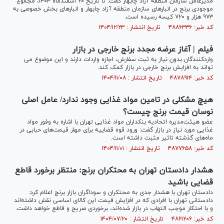
مدیرعامل سازمان منطقه آزاد چابهار گفت: تا تاریخ ۲۰ اسفندماه ۱۴۰۴، مجموع
موجودی برنج در انبارهای سازمان منطقه آزاد چابهار و انبارهای بخش خصوصی به
۹۷۳ هزار و ۷۲۰ کیسه رسیده است.
کد خبر: ۴۸۸۶۳۳۶ تاریخ انتشار : ۱۴۰۴/۱۲/۲۳
فیلم | آغاز عرضه مجدد برنج خارجی در بازار
واردکنندگان بدون نیاز به ثبت سفارش، اجازه واردات دارند و این موضوع می
تواند به افزایش برنج خارجی در بازار کمک کند.
کد خبر: ۴۸۷۸۹۱۴ تاریخ انتشار : ۱۴۰۴/۱۱/۰۸
هیچ مشکلی در تامین مواد غذایی وجود ندارد/ عامل اصلی
نوسان قیمت برنج چیست؟
عضو هیئت‌مدیره اتحادیه بنکداران مواد غذایی تهران با اشاره به وفور مواد
غذایی مورد نیاز در بازار گفت: ورود قوه قضاییه برای مهار قیمت‌های حبابی در
ماه‌های گذشته تاثیر مثبت داشته است.
کد خبر: ۴۸۷۷۶۵۸ تاریخ انتشار : ۱۴۰۴/۱۱/۰۱
هشدار دادستان تهران به محتکران برنج: منتظر برخورد قاطع
قضایی باشید
دادستان تهران با هشدار جدی به محتکران و سوداگران بازار برنج اعلام کرد:
دادستانی تهران با افرادی که در افزایش قیمت این کالای اساسی نقش داشته‌اند
و با احتکار موجب التهاب در بازار شده‌اند، برخوردی صریح و قاطع خواهد داشت.
کد خبر: ۴۸۶۱۲۰۶ تاریخ انتشار : ۱۴۰۴/۰۷/۲۰