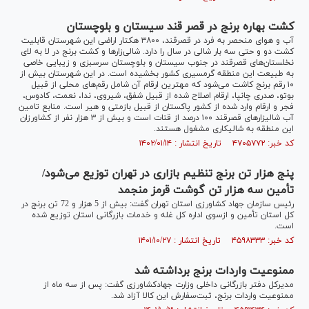
کشت بهاره برنج در قصر قند سیستان و بلوچستان
آب و هوای منحصر به فرد در قصرقند، ۳۸۰۰ هکتار اراضی این شهرستان قابلیت
کشت دو و حتی سه بار شالی در سال را دارد. شالی‌زار‌ها و کشت برنج در لا به لای
نخلستان‌های قصرقند در جنوب سیستان و بلوچستان سرسبزی و زیبایی خاصی
به طبیعت این منطقه گرمسیری کشور بخشیده است. در این شهرستان بیش از
۱۰ رقم برنج کاشت می‌شود که مهترین ارقام آن شامل رقم‌های محلی از قبیل
بوتو، صدری چانپا، ارقام اصلاح شده از قبیل شفق، شیروی، ندا، نعمت، کادوس،
فجر و ارقام وارد شده از کشور پاکستان از قبیل بازمتی و هیر است. منابع تامین
آب شالیزار‌های قصرقند ۱۰۰ درصد از قنات است و بیش از ۳ هزار نفر از کشاورزان
این منطقه به شالیکاری مشغول هستند.
کد خبر: ۴۷۰۵۷۷۲ تاریخ انتشار : ۱۴۰۲/۰۱/۱۴
پنج هزار تن برنج تنظیم بازاری در تهران توزیع می‌شود/
تأمین سه هزار تن گوشت قرمز منجمد
رئیس سازمان جهاد کشاورزی استان تهران گفت: بیش از 5 هزار و 72 تن برنج در
کل استان تأمین و ازسوی اداره کل غله و خدمات بازرگانی استان توزیع شده
است.
کد خبر: ۴۵۹۸۳۳۳ تاریخ انتشار : ۱۴۰۱/۱۰/۲۷
ممنوعیت واردات برنج برداشته شد
مدیرکل دفتر بازرگانی داخلی وزارت جهادکشاورزی گفت: پس از سه ماه از
ممنوعیت واردات برنج، ثبت‌سفارش این کالا آزاد شد.