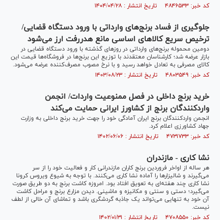
کد خبر: ۴۸۴۶۵۳۳ تاریخ انتشار : ۱۴۰۴/۰۴/۲۸
جلوگیری از فساد برنج‌های وارداتی با ورود دستگاه قضایی/
ترخیص سریع کالاهای اساسی مانع هدررفت ارز می‌شود
دومین محموله برنج‌های وارداتی در روزهای گذشته با ورود دستگاه قضایی در
بازار عرضه شد؛ کارشناسان معتقدند با توزیع این برنج‌ها در فروشگاه‌ها قیمت این
کالای مصرفی به تعادل خواهد رسید و با نرخ مصوب مصرف‌کننده عرضه می‌شود.
کد خبر: ۴۸۰۳۵۴۹ تاریخ انتشار : ۱۴۰۳/۰۸/۲۳
خرید برنج داخلی در فصل ممنوعیت واردات/ انجمن
واردکنندگان برنج از کشاورز ایرانی حمایت می‌کند
انجمن واردکنندگان برنج ایران آمادگی خود را جهت خرید برنج داخلی به وزارت
جهاد کشاورزی اعلام کرد.
کد خبر: ۴۷۳۱۷۳۳ تاریخ انتشار : ۱۴۰۲/۰۶/۰۶
نشا کاری - مازندران
هر ساله از اواخر فروردین برنج کاران مازندرانی کار و فعالیت خود را از سر
می‌گیرند و شالیزار‌ها را آماده نشا کاری می‌کنند. با توجه به شیوع ویروس کرونا
نشا کاری چند هفته‌ای به تعویق افتاد بود. امروزه کاشت برنج به دو طریق صورت
می‌گیرد؛ دستی و سنتی و مکانیزه و ماشینی. دیدن مزارع برنج و مراحل کاشت
آن خود به تنهایی می‌تواند یک جاذبه گردشگری باشد و تماشای آن خالی از لطف
نیست.
کد خبر: ۴۷۰۸۵۵۰ تاریخ انتشار : ۱۴۰۲/۰۱/۳۱