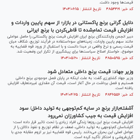
قیمت‌ها وجود داشت.
کد خبر: ۴۸۵۴۴۲۱ تاریخ انتشار : ۱۴۰۴/۰۶/۱۵
دلایل گرانی برنج پاکستانی در بازار؛ از سهم پایین واردات و
افزایش قیمت تمام‌شده تا قاطی‌کردن با برنج ایرانی
دبیر انجمن واردکنندگان برنج ایران افزایش قیمت برنج پاکستانی را حاصل عواملی
مانند سهم پایین واردات، زمینه‌های سوءاستفاده در فرآیند توزیع، شکاف میان
قیمت رسمی و نرخ واقعی در مبدا دانست و با استقبال از ورود قوه قضاییه به
موضوع، خواستار اصلاح سیاست‌ها برای پیشگیری از تکرار این وضعیت شد.
کد خبر: ۴۸۵۰۵۹۵ تاریخ انتشار : ۱۴۰۴/۰۵/۲۰
وزیر جهاد: قیمت برنج داخلی متعادل شود
وزیر جهاد کشاورزی گفت: به علت اینکه در پایان فصل موجودی برنج داخلی
هستیم و فصل برداشت در حال آغاز است، قیمت آن مقداری غیرمتعارف افزایش
یافته است.
کد خبر: ۴۸۴۶۵۵۶ تاریخ انتشار : ۱۴۰۴/۰۴/۲۵
آشفته‌بازار برنج در سایه کم‌توجهی به تولید داخل/ سود
افزایش قیمت به جیب کشاورزان نمی‌رود
افزایش قیمت برنج این روز‌ها زندگی افراد زیادی را تحت تاثیر قرار داده است؛
کارشناسان کم‌توجهی به تولید داخلی، ضعف در نظام توزیع و نفوذ دلالان را از
عوامل اصلی این بحران می‌دانند. رئیس قوه قضاییه نیز بر لزوم مقابله جدی با
گران‌فروشی و احتکار تأکید کرده است.