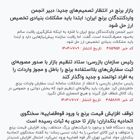
بازار برنج در انتظار تصمیم‌های جدید/ دبیر انجمن
واردکنندگان برنج ایران: ابتدا باید مشکلات بنیادی تخصیص
ارز حل شود
دبیر انجمن واردکنندگان برنج ایران با اشاره به اینکه شکل‌گیری رقابت سالم
به‌سود مصرف‌کننده است، گفت: اما رقابت سازنده پیش‌نیاز‌هایی دارد و ابتدا
باید مشکلات بنیادی تخصیص ارز حل شود.
کد خبر: ۴۸۵۹۱۵۶ تاریخ انتشار : ۱۴۰۴/۰۷/۰۹
رئیس سازمان بازرسی: ستاد تنظیم بازار با صدور مصوبه‌ای
ثبت سفارش‌های بلااستفاده برنج را باطل و مجوز واردات را
به افراد توانمند و جدید واگذار کند
رئیس سازمان بازرسی با انتقاد از مشکلات سامانه ثبت سفارش واردات برنج
خاطرنشان کرد: مقررات باید به‌گونه‌ای تنظیم شود که بخش دولتی و خصوصی در
یک کانال شفاف قرار گیرند و هیچ انحصاری شکل نگیرد.
کد خبر: ۴۸۵۸۸۷۱ تاریخ انتشار : ۱۴۰۴/۰۷/۰۷
توقف افزایش قیمت برنج با ورود قوه‌قضاییه/ سخنگوی
اتحادیه بنکداران: بازار تا حدی به ثبات رسیده است
ورود دستگاه قضا و برخورد با شرکت‌های بزرگ متخلف، روند افزایش قیمت برنج
را متوقف و این کالای اساسی را به ثبات نسبی رساند؛ به گفته سخنگوی اتحادیه
بنکداران مواد غذایی تهران اگر قوه قضاییه ورود نمی‌کرد، احتمال افزایش شدیدتر