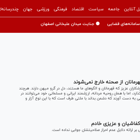
ل آنلاین
جامعه
سیاست
اقتصاد
فرهنگی
ورزشی
جهان
چندرسانه‌ا
سامانه‌های قضایی
🟡 جنایت میدان علیخانی اصفهان
رمانان از صحنه خارج نمی‌شوند
اران عزیز که قهرمانان و الگو‌های ما هستند، دل در گرو میهن دارند. هرچند
، اما با همان روحیه مردانه، ارزشمند ایرانی و مسلمانی خود می‌توانند در
 به دست آورند که دشمن بداند با ملتی طرف است که با این نوع آزار و
کفاشیان و عزیزی خادم
ر ارائه دلایل عدم احراز صلاحیتشان جوابی نداده است.