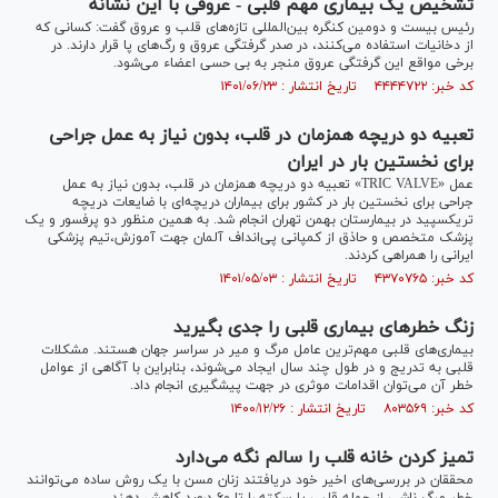
تشخیص یک بیماری مهم قلبی - عروقی با این نشانه
رئیس بیست و دومین کنگره بین‌المللی تازه‌های قلب و عروق گفت: کسانی که
از دخانیات استفاده می‌کنند، در صدر گرفتگی عروق و رگ‌های پا قرار دارند. در
برخی مواقع این گرفتگی عروق منجر به بی حسی اعضاء می‌شود.
کد خبر: ۴۴۴۴۷۲۲ تاریخ انتشار : ۱۴۰۱/۰۶/۲۳
تعبیه دو دریچه همزمان در قلب، بدون نیاز به عمل جراحی
برای نخستین بار در ایران
عمل «TRIC VALVE» تعبیه دو دریچه همزمان در قلب، بدون نیاز به عمل
جراحی برای نخستین بار در کشور برای بیماران دریچه‌ای با ضایعات دریچه
تریکسپید در بیمارستان بهمن تهران انجام شد. به همین منظور دو پرفسور و یک
پزشک متخصص و حاذق از کمپانی پی‌انداف آلمان جهت آموزش،تیم پزشکی
ایرانی را همراهی کردند.
کد خبر: ۴۳۷۰۷۶۵ تاریخ انتشار : ۱۴۰۱/۰۵/۰۳
زنگ خطر‌های بیماری قلبی را جدی بگیرید
بیماری‌های قلبی مهم‌ترین عامل مرگ و میر در سراسر جهان هستند. مشکلات
قلبی به تدریج و در طول چند سال ایجاد می‌شوند، بنابراین با آگاهی از عوامل
خطر آن می‌توان اقدامات موثری در جهت پیشگیری انجام داد.
کد خبر: ۸۰۳۵۶۹ تاریخ انتشار : ۱۴۰۰/۱۲/۲۶
تمیز کردن خانه قلب را سالم نگه می‌دارد
محققان در بررسی‌های اخیر خود دریافتند زنان مسن با یک روش ساده می‌توانند