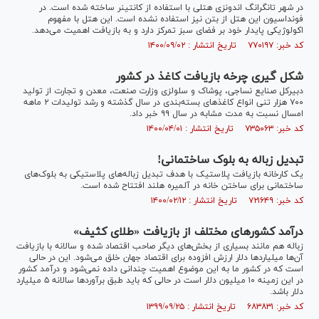
در شهر تانگرانگ اندونزی هتلی با استفاده از کانتینر ساخته شده است. در
فونداسیون این هتل از بتن نیز استفاده نشده است. این هتل با مفهوم
اکولوژیکی پایدار خود بر فضای سبز تمرکز دارد و به بازیافت اهمیت می‌دهد.
کد خبر: ۷۷۰۱۹۷ تاریخ انتشار : ۱۴۰۰/۰۹/۰۲
شکل گیری چرخه بازیافت کاغذ در کشور
دبیرکل صنایع نساجی، پوشاک و سلولزی وزارت صنعت، معدن و تجارت از تولید
۷۰۰ هزار تنی انواع کاغذ‌های بسته‌بندی در سال گذشته و رشد تولیدات ۲ ماهه
امسال نسبت به مدت مشابه در سال ۹۹ خبر داد.
کد خبر: ۷۳۵۰۶۳ تاریخ انتشار : ۱۴۰۰/۰۴/۰۱
تبدیل زباله به بلوک ساختمانی!
یک کارخانه بازیافت پلاستیک با هدف تبدیل زباله‌های پلاستیکی به بلوک‌های
ساختمانی برای ساختن خانه در آلمیره هلند افتتاح شده است.
کد خبر: ۷۲۱۶۴۹ تاریخ انتشار : ۱۴۰۰/۰۲/۱۲
درآمد کشور‌های مختلف از بازیافت «طلای کثیف»
زباله هم مانند بسیاری از بخش‌های دیگر صاحب اقتصاد شده و سالانه با بازیافت
آن‌ها میلیارد‌ها دلار ارزش افزوده برای اقتصاد جهان خلق می‌شود. این در حالی
است که در کشور ما به این موضوع اهمیت چندانی داده نمی‌شود و درآمد کشور
در این زمینه ۱۰ میلیون دلار است در حالی که باید طبق برآورد‌ها سالانه ۵ میلیارد
دلار باشد.
کد خبر: ۶۸۳۸۳۱ تاریخ انتشار : ۱۳۹۹/۰۹/۲۵