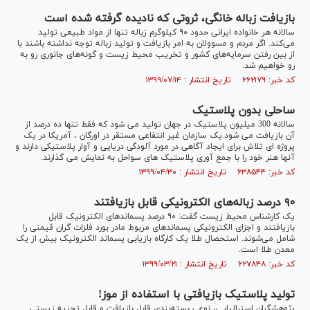
بازیافت زباله خانگی، ثروتی که نادیده گرفته شده است
سالانه هر خانواده ایرانی حدود ۹۰ کیلوگرم زباله تنها از مواد طبیعی تولید
می‌کند. اگر مردم و مسوولان به امر بازیافت و تولید زباله توجه نداشته باشند با
از بین رفتن سرمایه‌های کشور و تخریب محیط زیست و گونه‌های جانوری رو به
رو خواهیم شد.
کد خبر: ۶۶۲۱۷۹ تاریخ انتشار : ۱۳۹۹/۰۷/۱۴
ساحلی بدون پلاستیک
سالانه 300 میلیون پلاستیک در جهان تولید می شود که فقط تنها ده درصد از
آن بازیافت می شود.یک سازمان غیر انتفاعی مستقر در اورگان ، آمریکا در یک
پروژه ای تلاش برای ایجاد آگاهی در مورد آلودگی دریایی و آوار پلاستیکی دارند و
آنها هنر خود را با جمع آوری پلاستیک های سواحل به نمایش می گذارند.
کد خبر: ۶۳۸۵۴۴ تاریخ انتشار : ۱۳۹۹/۰۴/۳۰
۹۰ درصد زباله‌های الکترونیکی قابل بازیافتند
یک کارشناس محیط زیست گفت: ۹۰ درصد پسماند‌های الکترونیک قابل
بازیافتند و اجزای الکترونیکی پسماند‌های مربوط مادر بورد فلزات گران قیمتی را
شامل می‌شوند. استحصال طلا یک کارگاه بازیابی پسماند الکترونیک بیش از یک
معدن طلا است.
کد خبر: ۶۲۷۸۴۸ تاریخ انتشار : ۱۳۹۹/۰۳/۲۱
تولید پلاستیک بازیافتی با استفاده از موز!
پژوهشگران استرالیایی، نوعی بسته‌بندی قابل بازیافت و قابل تجزیه زیستی