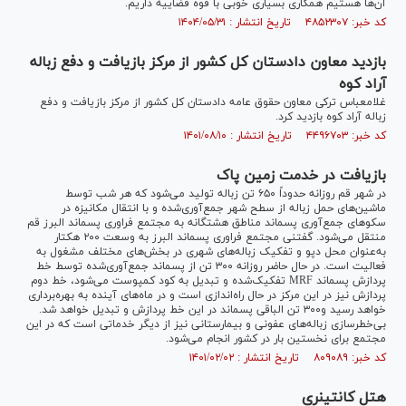
آن‌ها هستیم همکاری بسیاری خوبی با قوه قضاییه داریم.
کد خبر: ۴۸۵۲۳۰۷ تاریخ انتشار : ۱۴۰۴/۰۵/۳۱
بازدید معاون دادستان کل کشور از مرکز بازیافت و دفع زباله
آراد کوه
غلامعباس ترکی معاون حقوق عامه دادستان کل کشور از مرکز بازیافت و دفع
زباله آراد کوه بازدید کرد.
کد خبر: ۴۴۹۶۷۰۳ تاریخ انتشار : ۱۴۰۱/۰۸/۱۰
بازیافت در خدمت زمین پاک
در شهر قم روزانه حدوداً ۶۵۰ تن زباله تولید می‌شود که هر شب توسط
ماشین‌های حمل زباله از سطح شهر جمع‌آوری‌شده و با انتقال مکانیزه در
سکوهای جمع‌آوری پسماند مناطق هشتگانه به مجتمع فراوری پسماند البرز قم
منتقل می‌شود. گفتنی مجتمع فراوری پسماند البرز به وسعت ۲۰۰ هکتار
به‌عنوان محل دپو و تفکیک زباله‌های شهری در بخش‌های مختلف مشغول به
فعالیت است. در حال حاضر روزانه ۳۰۰ تن از پسماند جمع‌آوری‌شده توسط خط
پردازش پسماند MRF تفکیک‌شده و تبدیل به کود کمپوست می‌شود، خط دوم
پردازش نیز در این مرکز در حال راه‌اندازی است و در ماه‌های آینده به بهره‌برداری
خواهد رسید و۳۰۰ تن الباقی پسماند در این خط پردازش و تبدیل خواهد شد.
بی‌خطرسازی زباله‌های عفونی و بیمارستانی نیز از دیگر خدماتی است که در این
مجتمع برای نخستین بار در کشور انجام می‌شود.
کد خبر: ۸۰۹۰۸۹ تاریخ انتشار : ۱۴۰۱/۰۲/۰۲
هتل کانتینری