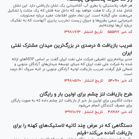
هر ظرف پلاستیکی یا بطری آب آشامیدنی یک نشان بازیافتی دارد. این نشان
شامل عدد از یک تا هفت خواهد بود که داخل سه فلش که یک مثلث را تشکیل
می‌دهند جای گرفته است. این نماد حاوی اطلاعات مفید درباره محتویات
شیمیایی سمی بطری‌ها و میزان زیست تخریب پذیری آنهاست که به تفکیک
درباره آن‌ها نوشته‌ایم.
کد خبر: ۵۵۵۶۱۷ تاریخ انتشار : ۱۳۹۸/۰۷/۱۳
ضریب بازیافت ۵ درصدی در بزرگ‌ترین میدان مشترک نفتی
ایران
مدیر برنامه‌ریزی تلفیقی شرکت ملی نفت ایران گفت: بر اساس MDP‌های ارائه
شده به شرکت ملی نفت ایران که مبنای توسعه میدان‌های آزادگان جنوبی و
شمالی قرار گرفت، ضریب بازیافت اولیه آزادگان جنوبی در لایه سروک ۵.۱ درصد
است.
کد خبر: ۵۴۰۹۱۰ تاریخ انتشار : ۱۳۹۸/۰۵/۲۰
طرح بازیافت لنز چشم برای اولین بار و رایگان
دولت انگلیس برای اولین بار خبر از بازیافت لنز چشم داده که به صورت رایگان
برای مصرف کنندگان انجام می‌شود.
کد خبر: ۴۸۶۱۸۲ تاریخ انتشار : ۱۳۹۷/۱۰/۲۷
دستگاهی که در عرض چند ثانیه لاستیک‌های کهنه را برای
بازیافت آماده می‌کند+فیلم