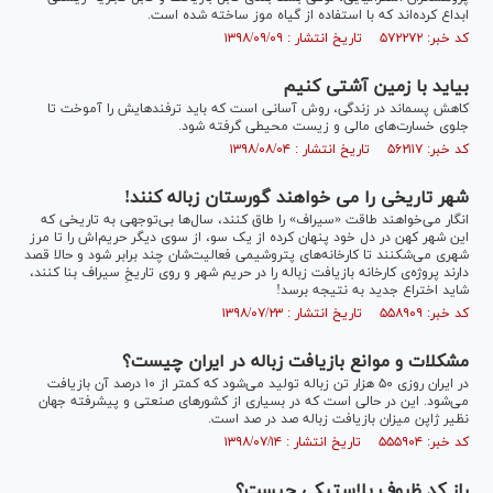
ابداع کرده‌اند که با استفاده از گیاه موز ساخته شده است.
کد خبر: ۵۷۲۲۷۲ تاریخ انتشار : ۱۳۹۸/۰۹/۰۹
بیاید با زمین آشتی کنیم
کاهش پسماند در زندگی، روش آسانی است که باید ترفندهایش را آموخت تا
جلوی خسارت‌های مالی و زیست محیطی گرفته شود.
کد خبر: ۵۶۲۱۱۷ تاریخ انتشار : ۱۳۹۸/۰۸/۰۴
شهر تاریخی را می خواهند گورستان زباله کنند!
انگار می‌خواهند طاقت «سیراف» را طاق کنند، سال‌ها بی‌توجهی به تاریخی که
این شهر کهن در دل خود پنهان کرده از یک سو، از سوی دیگر حریم‌اش را تا مرز
شهری می‌شکنند تا کارخانه‌های پتروشیمی فعالیت‌شان چند برابر شود و حالا قصد
دارند پروژه‌ی کارخانه بازیافت زباله را در حریم شهر و روی تاریخِ سیراف بنا کنند،
شاید اختراع جدید به نتیجه برسد!
کد خبر: ۵۵۸۹۰۹ تاریخ انتشار : ۱۳۹۸/۰۷/۲۳
مشکلات و موانع بازیافت زباله در ایران چیست؟
در ایران روزی ۵۰ هزار تن زباله تولید می‌شود که کمتر از ۱۰ درصد آن بازیافت
می‌شود. این در حالی است که در بسیاری از کشور‌های صنعتی و پیشرفته جهان
نظیر ژاپن میزان بازیافت زباله صد در صد است.
کد خبر: ۵۵۵۹۰۴ تاریخ انتشار : ۱۳۹۸/۰۷/۱۴
راز کد ظروف پلاستیکی چیست؟