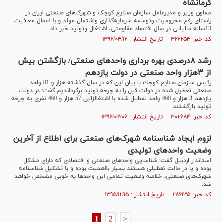
کرمانشاه
معاون وزیر و مدیرعامل سازمان صنایع کوچک و شهرک‌های صنعتی ایران در
راستای رفع محرومیت وتوسعه سرمایه‌گذاری واشتغال مولد و با اعمال معافیت
13ساله مالیاتی در سال اقتصاد مقاومتی، اشتغال وتولید خبر داد.
کد خبر: ۳۲۶۲۵۳ تاریخ انتشار : ۱۳۹۶/۰۴/۱۶
رشد ٨درصدى بهره بردارى واحدهاى صنعتى/ بازگشتن بيش
از ٣هزار واحد صنعتى در دولت يازدهم
رئيس سازمان صنايع كوچك با بيان اين كه در سال گذشته هزار و 81 واحد
صنعتی تعطیل شده در دولت قبل را به چرخه تولید برگرداندیم گفت: در دولت
یازدهم 3 هزار و 468 واحد تعطیل شده با اشتغالزایی 57 هزار و 460 نفری به چرخه
تولید بازگشتند.
کد خبر: ۳۰۲۶۸۴ تاریخ انتشار : ۱۳۹۶/۰۲/۰۶
لزوم ایجاد شناسنامه‌ شهرک‌های صنعتی برای اطلاع از آخرین
وضعیت واحدهای تولیدی
استاندار اردبیل گفت: شناسایی واحدهای صنعتی و اقتصادی که دارای مشکل
بوده و یا در حالت تعطیلی هستند بسیار بااهمیت بوده و با تشکیل شناسنامه
شهرک‌های صنعتی، خلاصه وضعیت تمامی این واحدها به خوبی مشخص خواهد
شد.
کد خبر: ۲۸۶۱۳۵ تاریخ انتشار : ۱۳۹۵/۱۲/۱۵
1
2
>