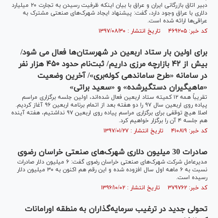
دبیر اتاق بازرگانی ایران و عراق با بیان اینکه ظرفیت رسیدن به تجارت ۲۰ میلیارد
دلاری با عراق وجود دارد، گفت: پیشنهاد ایجاد شهرک‌های صنعتی مشترک به
عراقی‌ها ارائه شده است.
کد خبر: ۴۶۹۲۰۵ تاریخ انتشار : ۱۳۹۷/۰۸/۳۰
برای اولین بار ستاد اربعین در شهرستان‌ها فعال می شود/
بیش از ۴۲ بازارچه مرزی داریم/ ثبت‌نام حدود ۴۵۰ هزار نفر
در سامانه «طرح ساماندهی کوله‌بری»/ آخرین وضعیت
«ماهیگیران دستگیرشده» و «سعید براتی»
تقریباً همه ۱۲ کمیته ستاد اربعین فعال شده‌اند، اولین جلسه برگزاری مراسم
پیاده روی اربعین سال ۹۷ را دو هفته بعد از اتمام برنامه اربعین ۹۶ آغاز کردیم.
اصلا هیچ توقفی برای برگزاری مراسم پیاده روی اربعین ۹۷ نداشتیم، هفته آینده
هم جلسه ۴ آن را برگزار خواهیم کرد.
کد خبر: ۴۱۰۸۱۹ تاریخ انتشار : ۱۳۹۷/۰۱/۲۷
صادرات 30 میلیون دلاری شهرک‌های صنعتی خراسان رضوی
مدیرعامل شرکت شهرک‌های صنعتی خراسان رضوی گفت: ۶ میلیون دلار صادرات
نسبت به ۶ ماهه اول سال افزوده شده و این رقم هم اکنون به ۳۰ میلیون دلار
رسیده است.
کد خبر: ۳۷۹۷۶۲ تاریخ انتشار : ۱۳۹۶/۱۰/۰۲
تحولی جدید در ترغیب سرمایه‌گذاران به منطقه اورامانات