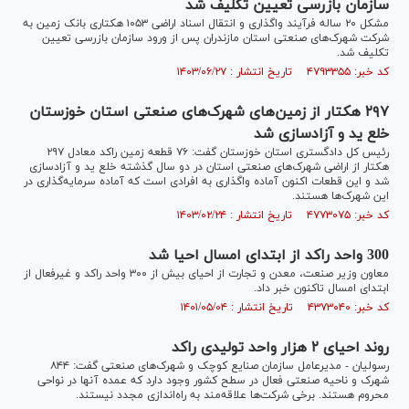
سازمان بازرسی تعیین تکلیف شد
مشکل ۲۰ ساله فرآیند واگذاری و انتقال اسناد اراضی ۱۰۵۳ هکتاری بانک زمین به
شرکت شهرک‌های صنعتی استان مازندران پس از ورود سازمان بازرسی تعیین
تکلیف شد.
کد خبر: ۴۷۹۳۳۵۵ تاریخ انتشار : ۱۴۰۳/۰۶/۲۷
۲۹۷ هکتار از زمین‌های شهرک‌های صنعتی استان خوزستان
خلع ید و آزادسازی شد
رئیس کل دادگستری استان خوزستان گفت: ۷۶ قطعه زمین راکد معادل ۲۹۷
هکتار از اراضی شهرک‌های صنعتی استان در دو سال گذشته خلع ید و آزادسازی
شد و این قطعات اکنون آماده واگذاری به افرادی است که آماده سرمایه‌گذاری در
این شهرک‌ها هستند.
کد خبر: ۴۷۷۳۰۷۵ تاریخ انتشار : ۱۴۰۳/۰۲/۲۴
300 واحد راکد از ابتدای امسال احیا شد
معاون وزیر صنعت، معدن و تجارت از احیای بیش از ۳۰۰ واحد راکد و غیرفعال از
ابتدای امسال تاکنون خبر داد.
کد خبر: ۴۳۷۳۰۴۰ تاریخ انتشار : ۱۴۰۱/۰۵/۰۴
روند احیای ۲ هزار واحد تولیدی راکد
رسولیان - مدیرعامل سازمان صنایع کوچک و شهرک‌های صنعتی گفت: ۸۴۴
شهرک و ناحیه صنعتی فعال در سطح کشور وجود دارد که عمده آنها در نواحی
محروم هستند. برخی شرکت‌ها علاقه‌مند به راه‌اندازی مجدد نیستند.