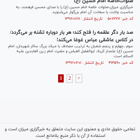
صلوات‌خاصه امام حسین (ع)
خبرگزاری میزان-صلوات خاصه امام حسین (ع) را با صدای محسن فرهمند، به
مناسبت ولادت با سعادت آن امام بزرگوار می‌شنوید.
کد خبر: ۵۰۷۲۷۷ تاریخ انتشار : ۱۳۹۸/۰۱/۱۸
صد بار دگر علقمه را فتح کند؛ هر بار دوباره تشنه بر می‌گردد/
در کلاس عاشقی عباس غوغا می‌کند!
سوم ،چهارم و پنجم شعبان به ترتیب مصادف با ميلاد بزرگ سالار شهيدان، امام
حسين (ع) علمدار كربلا، ابوالفضل العباس و حضرت امام زين‏ العابدين علیه
السلام است.
کد خبر: ۴۱۳۵۹۰ تاریخ انتشار : ۱۳۹۷/۰۲/۰۱
1
2
>
تمامی حقوق مادی و معنوی این سایت متعلق به خبرگزاری میزان است و
استفاده از آن با ذکر منبع بلامانع است.