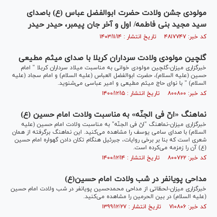
مولودی جشن ولادت حضرت ابوالفضل عباس (ع) باصدای
سید مجید بنی فاطمه/ اول و آخر جان پیمبر، حیدر حیدر
کد خبر: ۴۸۱۷۷۴۷ تاریخ انتشار : ۱۴۰۳/۱۱/۱۴
گلچین مولودی ولادت سرداران کربلا با صدای میثم مطیعی
خبرگزاری میزان-گلچین مولودی خوانی به مناسبت میلاد سرداران کربلا " امام
حسین (علیه السلام)، حضرت ابوالفضل العباس (علیه السلام) و امام سجاد (علیه
السلام) " با نوای حاج میثم مطیعی و امیر عباسی می‌شنوید.
کد خبر: ۸۰۰۸۰۰ تاریخ انتشار : ۱۴۰۰/۱۲/۱۵
نماهنگ «انّ فی الجنّه» به مناسبت ولادت امام حسین (ع)
خبرگزاری میزان-نماهنگ "انّ فی الجنّه" به مناسبت ولادت امام حسین (علیه
السلام) با صدای سامی یوسف را مشاهده می‌کنید. این نماهنگ برگرفته از همان
شعری است که بنا بر برخی روایات، جبرئیل هنگام تکان دادن گهواره امام حسین
(ع) آن را زمزمه می‌کرده است.
کد خبر: ۸۰۰۷۲۲ تاریخ انتشار : ۱۴۰۰/۱۲/۱۴
مداحی پویانفر در شب ولادت امام حسین(ع)
خبرگزاری میزان-لحظاتی از مداحی محمدحسین پویانفر در شب ولادت امام حسین
(علیه السلام) در بین الحرمین را مشاهده می‌کنید.
کد خبر: ۷۱۰۸۰۶ تاریخ انتشار : ۱۳۹۹/۱۲/۲۷