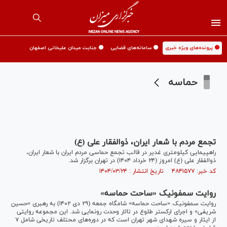
🟡 پرونده‌های ویژه خبری
🟡 سامانه‌های قضایی
🟡 جنایت میدان علیخانی اصفهان
حماسه
تجمع مردم با شعار ایران، ذوالفقار علی (ع)
راهپیمایی کیلومتری غدیر در قالب تجمع حماسی مردم ایران با شعار ایران،
ذوالفقار علی (ع) امروز (۲۴ خرداد ۱۴۰۴) در تهران برگزار شد.
کد خبر: ۴۸۴۱۵۷۷ تاریخ انتشار : ۱۴۰۴/۰۳/۲۴
روایت سمفونیک «ساحت حماسه»
روایت سمفونیک «ساحت حماسه» شامگاه جمعه (۲۹ دی ۱۴۰۲) به رهبری «حسین
شریفی» و اجرای ارکستر طلوع در تالار وحدت رونمایی شد. این مجموعه روایتی
از ایثار و سیره شهدای شهر تهران است که در دوره‌های محتلف تاریخی شامل ۷