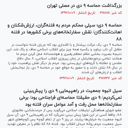
بزرگداشت حماسه ۹ دی در مصلی تهران
کد خبر: ۳۸۱۸۸۱ تاریخ انتشار : ۱۳۹۶/۱۰/۰۹
حماسه ۹ دی؛ سیلی محکم مردم به فتنه‌گران، ارزش‌شکنان و
اهانت‌کنندگان/ نقش سفارتخانه‌‌‌های برخی کشورها در فتنه
۸۸
حماسه ۹ دی، یک حرکت پیشتاز و با اقتداری بود که جریان فتنه نتوانست در
مقابل آن تاب بیاورد و یکسره همه چیز برای انقلاب اسلامی صاف و پاک شد، این
نتیجه بصیرت بخشی مقام معظم رهبری و هوشمندانه عمل کردن مردم ما
همانند تمامی برخوردهایشان در زمان پیروزی انقلاب اسلامی، ۸ سال دفاع
مقدس و مقابله با گروه‌های تروریستی بود. مردم بار دیگر نقش پراهمیت خود را
در سال ۸۸ نشان دادند و با حضور به موقع خود در حماسه ۹ دی، باز نجاتبخش
انقلاب و ارزش‌های آن شدند.
کد خبر: ۳۸۱۷۳۷ تاریخ انتشار : ۱۳۹۶/۱۰/۰۹
سیل انبوه جمعیت در راهپیمایی ٩ دی را پیش‌بینی
نمی‌کردیم/ ٩ دی حقیقتا حماسه‌ای فراجناحی بود/ برخی
سفارتخانه‌ها محل رفت و آمد عوامل سران فتنه بود
عضو شورای هماهنگی تبلیغات اسلامی می‌گوید پس از حرمت‌شکنی عاشورای
٨٨، واقعا کسی در این شورا پیش بینی نمی‌کرد که در راهپیمایی ٩ دی، آن سیل
انبوه جمعیت به خیابان‌ها بیایند. در روز ۹ دی از تمام کوچه پس کوچه‌های شهر
سیل جمعیت مردم روانه میدان انقلاب بود. فتنه ۸۸ که نظام را در معرض تهدید