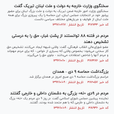
سخنگوی وزارت خارجه به دولت و ملت لبنان تبریک گفت
سخنگوی وزارت امور خارجه ضمن تبریک به دولت و ملت بزرگ لبنان برای حضور
پرشور خود در انتخابات مجلس لبنان، این حماسه را یک پیروزی بزرگ برای همه
ملت لبنان از طوایف و جریان‌های مختلف سیاسی دانست.
کد خبر: ۴۱۷۷۳۳ تاریخ انتشار : ۱۳۹۷/۰۲/۱۷
مردم در فتنه ٨٨ توانستند از پشتِ غبار، حق را به‌ درستی
تشخیص دهند
عضو شورای‌عالی انقلاب فرهنگی، گفت: وقتی شبهه ایجاد می‌کنند تشخیص حق
کار سختی می‌شود؛ بخصوص وقتی که بسیاری از خواص - که برای مردم مهم‌اند
و مردم آنها را شاخص اعتقادات می‌دانند - جلوی حق را می‌گیرند.
کد خبر: ۳۸۲۳۸۶ تاریخ انتشار : ۱۳۹۶/۱۰/۱۰
بزرگداشت حماسه ۹ دی - همدان
مراسم بزرگداشت حماسه ۹ دی صبح امروز در همدان برگزار شد.
کد خبر: ۳۸۲۰۵۷ تاریخ انتشار : ۱۳۹۶/۱۰/۰۹
مردم در ۹دی «نه» بزرگی به دشمنان داخلی و خارجی گفتند
نماینده پیشین مجلس شورای اسلامی گفت: در روز ۹ دی مردم یک «نه» بزرگ
به دشمنان داخلی و خارجی که با هم متحد شده بودند، گفتند.
کد خبر: ۳۸۱۹۴۶ تاریخ انتشار : ۱۳۹۶/۱۰/۰۹