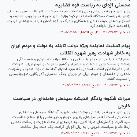
محسنی اژه‌ای به ریاست قوه قضاییه
وزیر امور خارجه در پیامی درپی انتصاب مجدد حجت‌الاسلام والمسلمین محسنی
اژه‌ای به ریاست دستگاه قضا، اعلام کرد: وزارت امور خارجه در چارچوب وظایف و
مسئولیت‌های خود، تعامل و همکاری نزدیک با قوه قضاییه را در حوزه‌های مرتبط،
با اهتمام دنبال خواهد کرد.
کد خبر: ۴۹۰۶۷۸۳ تاریخ انتشار : ۱۴۰۵/۰۴/۱۵
پیام تسلیت نماینده ویژه دولت تایلند به دولت و مردم ایران
به خاطر شهادت رهبر شهید انقلاب
مقام ارشد تایلندی در دیدار با عراقچی با ابلاغ مراتب همدردی و همبستگی
پادشاه و نخست‌وزیر و دولت و مردم این کشور با دولت و مردم ایران، شهادت
رهبر عظیم‌الشأن انقلاب اسلامی که مورد احترام آحاد ملت بود، همچنین شهادت
جمعی از مقام‌های و مردم ایران در جریان جنگ تحمیلی آمریکایی-صهیونیستی
را تسلیت گفت.
کد خبر: ۴۹۰۶۴۱۳ تاریخ انتشار : ۱۴۰۵/۰۴/۱۳
میراث شکوه؛ یادگار اندیشه سیدعلی خامنه‌ای در سیاست
خارجی
وزیر امور خارجه در یادداتی نوشت: رهبر شهید آیت‌الله سیدعلی خامنه‌ای
شخصیتی است که در سال‌های رهبری خویش، دیپلماسی را از سطح مناسبات
سرد قدرت و کنش‌های صرفا اداری، به مرتبه‌ای از معنا، هویت و رسالت تمدنی
ارتقا داد و سیاست خارجی را به زبان گویای کرامت یک ملت بدل ساخت.
کد خبر: ۴۹۰۶۳۶۴ تاریخ انتشار : ۱۴۰۵/۰۴/۱۳