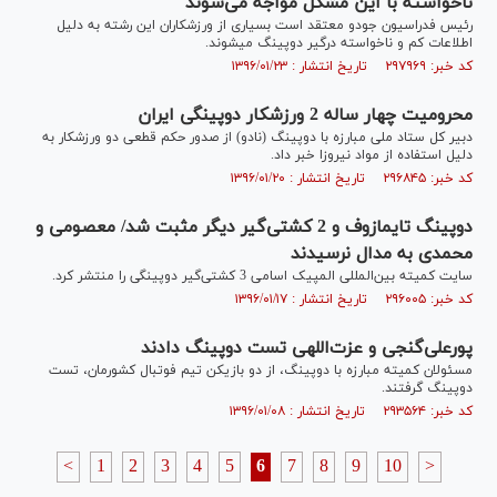
ناخواسته با این مشکل مواجه می‌شوند
رئیس فدراسیون جودو معتقد است بسیاری از ورزشکاران این رشته به دلیل
اطلاعات کم و ناخواسته درگیر دوپینگ میشوند.
کد خبر: ۲۹۷۹۶۹ تاریخ انتشار : ۱۳۹۶/۰۱/۲۳
محرومیت چهار ساله 2 ورزشکار دوپینگی ایران
دبیر کل ستاد ملی مبارزه با دوپینگ (نادو) از صدور حکم قطعی دو ورزشکار به
دلیل استفاده از مواد نیروزا خبر داد.
کد خبر: ۲۹۶۸۴۵ تاریخ انتشار : ۱۳۹۶/۰۱/۲۰
دوپینگ تایمازوف و 2 کشتی‌گیر دیگر مثبت شد/ معصومی و
محمدی به مدال نرسیدند
سایت کمیته بین‌المللی المپیک اسامی 3 کشتی‌گیر دوپینگی را منتشر کرد.
کد خبر: ۲۹۶۰۰۵ تاریخ انتشار : ۱۳۹۶/۰۱/۱۷
پورعلی‌گنجی و عزت‌اللهی تست دوپینگ دادند
مسئولان کمیته مبارزه با دوپینگ، از دو بازیکن تیم فوتبال کشورمان، تست
دوپینگ گرفتند.
کد خبر: ۲۹۳۵۶۴ تاریخ انتشار : ۱۳۹۶/۰۱/۰۸
<
1
2
3
4
5
6
7
8
9
10
>