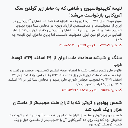
لایحه کاپیتولاسیون و شاهی که به خاطر زیر گرفتن سگ
آمریکایی بازخواست می‌شد!
سوم مرداد سال ۱۳۴۲ لایحه‌ای به نام «اجازه استفاده مستشاران آمریکایی در
ایران از مصونیت‌ها و معافیت‌های قرارداد وین» در مجلس سنا دوره پهلوی
تصویب شد. بر اساس این طرح مستشاران آمریکایی که در ایران بودند از نظر
قضایی در برابر قوانین ایران مصونیت داشتند، اما پایان ماجرای این لایحه چه
شد؟
کد خبر: ۷۴۴۱۰۹ تاریخ انتشار : ۱۴۰۰/۰۵/۰۳
سنگ بر شیشه سعادت ملت ایران از ۲۹ اسفند ۱۳۲۹ توسط
غرب
قانون ملی شدن صنعت نفت با امضای همه اعضای کمیسیون مخصوص نفت و
«به نام سعادت ملت ایران» در روز ۱۷ اسفند ۱۳۲۹ به مجلس ارائه شد و در ۲۴
اسفند ۱۳۲۹ به تصویب مجلس شورای ملی رسید و مجلس سنا نیز در ۲۹ اسفند
۱۳۲۹ این پیشنهاد را تصویب کرد.
کد خبر: ۷۱۱۱۷۸ تاریخ انتشار : ۱۳۹۹/۱۲/۲۹
شمس پهلوی و ثروتی که با تاراج ملت عجیب‌تر از داستان
هزار و یک شب شد
شمس پهلوی ثروتی عظیم از تاراج ملت ایران به دست آورده بود. این ثروت به
اندازه‌ای بود که یک روزنامه آمریکایی آن را «عجیب‌تر از داستان هزار و یک
شب» توصیف کرده بود.