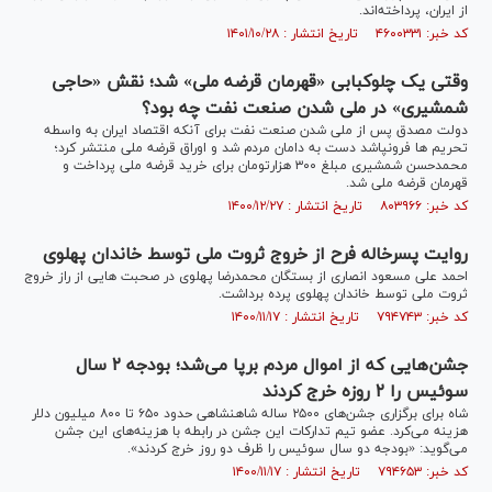
از ایران، پرداخته‌اند.
کد خبر: ۴۶۰۰۳۳۱ تاریخ انتشار : ۱۴۰۱/۱۰/۲۸
وقتی یک چلوکبابی «قهرمان قرضه ملی» شد؛ نقش «حاجی
شمشیری» در ملی شدن صنعت نفت چه بود؟
دولت مصدق پس از ملی شدن صنعت نفت برای آنکه اقتصاد ایران به واسطه
تحریم ها فرونپاشد دست به دامان مردم شد و اوراق قرضه ملی منتشر کرد؛
محمدحسن شمشیری مبلغ ۳۰۰ هزارتومان برای خرید قرضه ملی پرداخت و
قهرمان قرضه ملی شد.
کد خبر: ۸۰۳۹۶۶ تاریخ انتشار : ۱۴۰۰/۱۲/۲۷
روایت پسرخاله فرح از خروج ثروت ملی توسط خاندان پهلوی
احمد علی مسعود انصاری از بستگان محمدرضا پهلوی در صحبت هایی از راز خروج
ثروت ملی توسط خاندان پهلوی پرده برداشت.
کد خبر: ۷۹۴۷۴۳ تاریخ انتشار : ۱۴۰۰/۱۱/۱۷
جشن‌هایی که از اموال مردم برپا می‌شد؛ بودجه ۲ سال
سوئیس را ۲ روزه خرج کردند
شاه برای برگزاری جشن‌های ۲۵۰۰ ساله شاهنشاهی حدود ۶۵۰ تا ۸۰۰ میلیون دلار
هزینه می‌کرد. عضو تیم تدارکات این جشن در رابطه با هزینه‌های این جشن
می‌گوید: «بودجه دو سال سوئیس را ظرف دو روز خرج کردند».
کد خبر: ۷۹۴۶۵۳ تاریخ انتشار : ۱۴۰۰/۱۱/۱۷