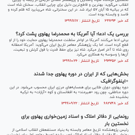
نخستین فرمانده سپاه پاسداران و پژوهشگر مسائل تاریخی در رابطه با چرایی
انقلاب می‌گوید: بهترین و قاطع‌ترین دلیل برای چرایی انقلاب، سخنان شاه است
که در بیانیه ۱۵ آبان ۵۷ ایراد شد. در این سخنرانی، شاه می‌پذیرد که ظلم کرده و
فاسد و وابسته بوده است.
کد خبر: ۶۹۹۲۹۴ تاریخ انتشار : ۱۳۹۹/۱۱/۱۷
بررسی یک ادعا؛ آیا آمریکا به محمدرضا پهلوی پشت کرد؟
برخی ادعا می‌کنند آمریکا در اواخر سلطنت محمدرضا پهلوی حمایت خود را از او
قطع کرده است. اما یک پژوهشگر معاصر تاریخ ایران می‌گوید: آمریکا احمقانه
روی شاه تا آخر اصرار میکرد. شاه نیز برای حفظ قدرت با قول کرنش و تبعیت،
آن‌ها را وسوسه به همکاری می‌کرد.
کد خبر: ۶۹۳۳۵۲ تاریخ انتشار : ۱۳۹۹/۱۰/۲۶
بخش‌هایی که از ایران در دوره پهلوی جدا شدند
+اینفوگرافیک
دوره پهلوی دوران طلایی برای همسایه‌های مرزی ایران محسوب می‌شود. در این
دوره مناطقی، چون رود «هیرمند» به افغانستان و کوه «آرارات» به ترکیه
بخشیده شد.
کد خبر: ۶۸۲۷۴۸ تاریخ انتشار : ۱۳۹۹/۰۹/۲۲
رونمایی از دفاتر املاک و اسناد زمین‌خواری پهلوی برای
نخستین بار
رئیس پژوهشکده تاریخ معاصر وابسته به بنیاد مستضعفان انقلاب اسلامی از
رونمایی ۳ دفتر از دفاتر اسناد املاک غصب شده توسط پهلوی اول برای نخستین