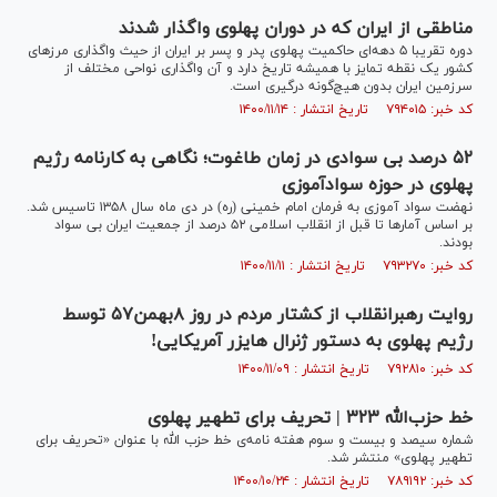
مناطقی از ایران که در دوران پهلوی واگذار شدند
دوره تقریبا ۵ دهه‌ای حاکمیت پهلوی پدر و پسر بر ایران از حیث واگذاری مرزهای
کشور یک نقطه تمایز با همیشه تاریخ دارد و آن واگذاری نواحی مختلف از
سرزمین ایران بدون هیچ‌گونه درگیری است.
کد خبر: ۷۹۴۰۱۵ تاریخ انتشار : ۱۴۰۰/۱۱/۱۴
۵۲ درصد بی سوادی در زمان طاغوت؛ نگاهی به کارنامه رژیم
پهلوی در حوزه سوادآموزی
نهضت سواد آموزی به فرمان امام خمینی (ره) در دی ماه سال ۱۳۵۸ تاسیس شد.
بر اساس آمار‌ها تا قبل از انقلاب اسلامی ۵۲ درصد از جمعیت ایران بی سواد
بودند.
کد خبر: ۷۹۳۲۷۰ تاریخ انتشار : ۱۴۰۰/۱۱/۱۱
روایت رهبرانقلاب از کشتار مردم در روز ۸بهمن۵۷ توسط
رژیم پهلوی به دستور ژنرال هایزر آمریکایی!
کد خبر: ۷۹۲۸۱۰ تاریخ انتشار : ۱۴۰۰/۱۱/۰۹
خط حزب‌الله ۳۲۳ | تحریف برای تطهیر پهلوی
شماره سیصد و بیست و سوم هفته نامه‌ی خط حزب الله با عنوان «تحریف برای
تطهیر پهلوی» منتشر شد.
کد خبر: ۷۸۹۱۹۲ تاریخ انتشار : ۱۴۰۰/۱۰/۲۴