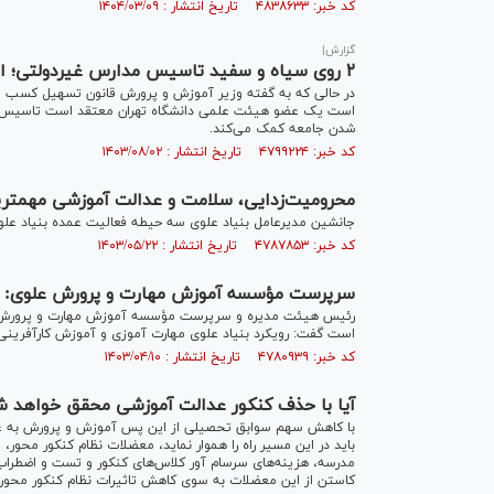
کد خبر: ۴۸۳۸۶۳۳ تاریخ انتشار : ۱۴۰۴/۰۳/۰۹
گزارش|
۲ روی سیاه و سفید تاسیس مدارس غیردولتی؛ اشتغال‌زا و عدالت‌گستر یا خطای بزرگ و عدالت‌ستیز ؟
در حالی که به گفته وزیر آموزش و پرورش قانون تسهیل کسب و 
است یک عضو هیئت علمی دانشگاه تهران معتقد است تاسیس ا
شدن جامعه کمک می‌کند.
کد خبر: ۴۷۹۹۲۲۴ تاریخ انتشار : ۱۴۰۳/۰۸/۰۲
محرومیت‌زدایی، سلامت و عدالت آموزشی مهمتر
جانشین مدیرعامل بنیاد علوی سه حیطه فعالیت عمده بنیاد عل
کد خبر: ۴۷۸۷۸۵۳ تاریخ انتشار : ۱۴۰۳/۰۵/۲۲
سرپرست مؤسسه آموزش مهارت و پرورش علوی: مه
رئیس هیئت مدیره و سرپرست مؤسسه آموزش مهارت و پرورش عل
است گفت: رویکرد بنیاد علوی مهارت آموزی و آموزش کارآفرینی
کد خبر: ۴۷۸۰۹۳۹ تاریخ انتشار : ۱۴۰۳/۰۴/۱۰
آیا با حذف کنکور عدالت آموزشی محقق خواهد ش
با کاهش سهم سوابق تحصیلی از این پس آموزش و پرورش به عنو
باید در این مسیر راه را هموار نماید، معضلات نظام کنکور محو
مدرسه، هزینه‌های سرسام آور کلاس‌های کنکور و تست و اضطراب
کاستن از این معضلات به سوی کاهش تاثیرات نظام کنکور محور ب