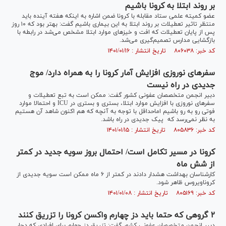
بر روند ابتلا به کرونا باشیم
عضو کمیته علمی ستاد مقابله با کرونا ضمن اشاره به اینکه هفته آینده باید
منتظر تاثیر تعطیلات بر روند ابتلا به این بیماری باشیم گفت: بهتر بود که ۱۰ روز
پس از پایان تعطیلات که افت و خیز‌های موارد ابتلا مشخص می‌شد در رابطه با
بازگشایی مدارس تصمیم‌گیری می‌شد.
کد خبر: ۸۰۶۰۳۸ تاریخ انتشار : ۱۴۰۱/۰۱/۱۶
سفرهای نوروزی افزایش آمار کرونا را به همراه دارد/ موج
جدیدی در راه نیست
دبیر انجمن متخصصان عفونی کشور گفت: ممکن است به تبع تعطیلات و
سفر‌های نوروزی با افزایش موارد ابتلا، بستری و بستری در ICU و احتمالا موارد
فوتی رو به رو باشیم اماحداقل با توجه به آنچه که هم اکنون شاهد آن هستیم
به نظر نمی‌رسد که پیک جدیدی در راه باشد.
کد خبر: ۸۰۵۸۳۶ تاریخ انتشار : ۱۴۰۱/۰۱/۱۵
کرونا در مسیر تکامل است/ احتمال بروز سویه جدید در کمتر
از شش ماه
کارشناسان بهداشت هشدار دادند در کمتر از ۶ ماه ممکن است سویه جدیدی از
کروناویروس ظاهر شود.
کد خبر: ۸۰۵۱۶۹ تاریخ انتشار : ۱۴۰۱/۰۱/۰۸
۲ گروهی که حتما باید دز چهارم واکسن کرونا را تزریق کنند
دبیر انجمن متخصصان عفونی کشور گفت: تزریق دز چهارم برای افرادی که دچار