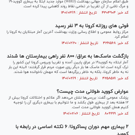
طبق اعلام سازمان جهانی بهداشت (WHO) موارد جدید ابتلا به بیماری کووید-۱۹
و مرگ ناشی از آن تقریبا در تمامی نقاط روند کاهشی پیدا کرده است.
کد خبر: ۴۳۰۴۹۰۴ تاریخ انتشار : ۱۴۰۱/۰۳/۱۹
فوتی های روزانه کرونا به ۳ نفر رسید
مرکز روابط عمومی و اطلاع رسانی وزارت بهداشت آخرین آمار مبتلایان به کرونا را
اعلام کرد.
کد خبر: ۴۲۶۱۵۶۸ تاریخ انتشار : ۱۴۰۱/۰۲/۲۰
بازگشت ماسک‌ها به عراق/ ۸۰۰ نفر راهی بیمارستان ها شدند
آمار ابتلاء به کووید۱۹ در عراق پایین آمده و تقریبا ویروس کرونا این کشور را
ترک کرده است اما ماسک ها بار دیگر روی صورت مردم قرار گرفتند؛ البته این بار
نه به خاطر کرونا، بلکه به خاطر ریزگردها است که مهمان ناخوانده هوا شدند.
کد خبر: ۴۲۵۸۵۷۱ تاریخ انتشار : ۱۴۰۱/۰۲/۱۹
عوارض کووید طولانی مدت چیست؟
پزشک عمومی گفت: بررسی‌ها نشان می‌دهد اگر علائم و اختلالات کرونا بیش از
۱۲ هفته بعد از بیماری طول بکشد و ما نتوانیم با بیماری دیگری آن را توجیه
کنیم همان کووید طولانی مدت است.
کد خبر: ۸۰۹۹۹۹ تاریخ انتشار : ۱۴۰۱/۰۲/۰۶
۲ بیماری مهم دوران پساکرونا/ ۶ نکته اساسی در رابطه با
کووید