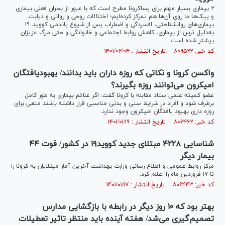
۲ بیماری بسیار مهم برای پساکرونا مطرح است که با عبور از بحران فعلی بیماری
و پیک‌ها ما روی آن‌ها هم تمرکز کرده‌ایم؛ اختلالات روحی و روانی و دیابت.
بیماری‌های روانشناختی، افسردگی و اضطراب پس از شیوع پاندمی کوویدـ ۱۹
به‌دلیل ترس از بیماری، کاهش روابط اجتماعی و خانوادگی و حتی مرگ عزیزان
بیشتر شده است.
کد خبر: ۸۰۹۵۲۲ تاریخ انتشار : ۱۴۰۱/۰۲/۰۴
واکسن کرونا و نکاتی که روزه داران باید بدانند/ بهبود‌یافتگان
امیکرون می‌توانند روزه بگیرند؟
عضو کمیته علمی ستاد مقابله با کرونا گفت: اگر علائم بیماری به طور کامل
برطرف شود و افراد در شرایط سنی و بدنی مناسبی قرار داشته باشند منعی برای
روزه داری بهبود یافتگان امیکرون وجود ندارد.
کد خبر: ۸۰۶۴۶۲ تاریخ انتشار : ۱۴۰۱/۰۱/۱۹
شناسایی ۴۲۲۸ مبتلای جدید کووید۱۹ در کشور/ فوت ۴۴
بیمار دیگر
مرکز روابط عمومی و اطلاع رسانی وزارت بهداشت آخرین آمار مبتلایان به کرونا را
تا ۱۷ فروردین ماه را اعلام کرد.
کد خبر: ۸۰۶۴۴۳ تاریخ انتشار : ۱۴۰۱/۰۱/۱۷
بهتر بود که ۱۰ روز دیگر در رابطه با بازگشایی مدارس
تصمیم‌گیری می‌شد/ هفته آینده باید منتظر تاثیر تعطیلات