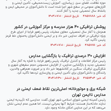
حوزه نظافت، فضای سبز، زیباسازی، آموزش زیست‌محیطی، تأمین ایمنی و
اکران‌های عمومی در سطح شهر اجرا شده است تا دانش‌آموزان در محیطی ایمن و
بانشاط سال تحصیلی جدید را آغاز کنند.
کد خبر: ۴۸۵۷۸۸۸ تاریخ انتشار : ۱۴۰۴/۰۷/۰۱
پوشش ترافیکی ۴۰ هزار مدرسه و مرکز آموزشی در کشور
همزمان با آغاز سال تحصیلی، معاون عملیات پلیس راهور فراجا از اجرای طرح
ویژه ترافیکی در اطراف مدارس خبر داد و بر ایمنی دانش‌آموزان به‌عنوان خط قرمز
پلیس تأکید کرد.
کد خبر: ۴۸۵۷۸۱۱ تاریخ انتشار : ۱۴۰۴/۰۷/۰۱
افزایش ۳۰ درصدی ترافیک با بازگشایی مدارس
رئیس مرکز اطلاعات و کنترل ترافیک پلیس راهور فراجا، با اشاره به آغاز سال
تحصیلی جدید و بازگشایی مدارس، از افزایش محسوس حجم سفر‌های شهری و
شکل‌گیری ترافیک سنگین در کلانشهر‌ها خبر داد و بر ضرورت همراهی والدین،
رانندگان و دانش‌آموزان برای تأمین ایمنی و روان‌سازی تردد‌ها تأکید کرد.
کد خبر: ۴۸۵۷۴۰۴ تاریخ انتشار : ۱۴۰۴/۰۶/۳۰
شبکه برق و موتورخانه؛ اصلی‌ترین نقاط ضعف ایمنی در
مدارس ناایمن تهران
رئیس کمیته ایمنی شورای اسلامی شهر تهران گفت: مدارسی که تأییدیه ایمنی
ندارند حادثه‌ساز هستند؛ شرایط آنها بحرانی نیست، اما همین عدم ایمنی نشان
می‌دهد که در این مدارس امکان حادثه وجود دارد.