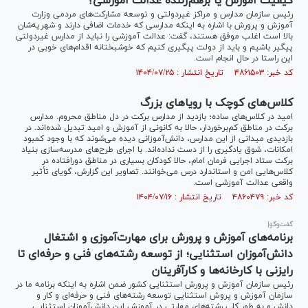
کیفیت آموزش یا برهم‌زننده عدالت آموزشی؟
رئیس سازمان مدارس و مراکز غیر‌دولتی و توسعه مشارکت‌های مردمی وزارت
آموزش و پرورش با اشاره به اینکه مدارسی که خدمات اضافی دارند و شهریه‌شان
بالا است اغلب موفق هستند، گفت: عدالت آموزشی را نباید از مدارس غیردولتی
پیگیر باشیم و باید از دولت پیگیری کنیم که خوشبختانه اقدام‌های خوبی در
این راستا در حال انجام است.
کد خبر: ۴۸۶۱۵۰۳ تاریخ انتشار : ۱۴۰۴/۰۷/۲۵
کلاس‌های کوچک با رویاهای بزرگ
امید در کلاس‌های ساده؛ بازدید از مدارس برکت در دل مناطق محروم. مدارس
برکت در مناطق کم‌برخوردار، حالا به کانونی از آموزش و امید تبدیل شده‌اند. در
بازدیدی میدانی از این مدارس، دانش‌آموزانی دیده می‌شوند که با وجود کمبود
امکانات، شوق یادگیری را از دست نداده‌اند. با اجرای طرح‌های مدرسه‌سازی بنیاد
برکت ستاد اجرایی فرمان امام، حالا کودکان بسیاری در مناطق دورافتاده در
کلاس‌هایی امن و استاندارد درس می‌خوانند. تصاویر این گزارش، گویای تأثیر
واقعی عدالت آموزشی است.
کد خبر: ۴۸۶۰۴۷۹ تاریخ انتشار : ۱۴۰۴/۰۷/۱۶
گفت‌وگو|
برنامه‌های آموزش و پرورش برای مهارت‌آموزی و اشتغال
دانش‌آموزان استثنایی؛ از توسعه رشته‌های فنی‌ و حرفه‌ای تا
رایزنی با کارخانه‌ها و کارآفرینان
رئیس سازمان آموزش و پرورش استثنایی کشور ضمن اشاره به اینکه برنامه ما در
سازمان آموزش و پروش استثنایی توسعه رشته‌های فنی و حرفه‌ای و کار و
دانش و به طور کلی رشته‌های مهارتی در آموزش این دانش‌آموزان استثنایی