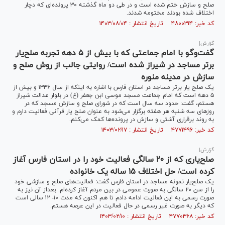
صلح و سازش ختم شده است و در طی دو ماه گذشته ۳۰ پرونده‌ای که دچار
اختلاف شده بودند مختومه شدند.
کد خبر: ۴۸۰۰۳۱۴ تاریخ انتشار : ۱۴۰۳/۰۸/۰۴
گزارش|
گفت‌وگو با امام جماعتی که با بیش از ۵ دهه تجربه صلح‌یار
برتر مساجد در شیراز شده است/ روایتی جالب از روش صلح و
سازش در مدینه منوره
یک صلح یار برتر مساجد در استان فارس با اشاره به اینکه از سال ۱۳۴۶ و بیش از
۵ دهه است که امام جماعت مسجد موسی ابن جعفر (ع) در بلوار عدالت شیراز
هستم، گفت: حدود سه سال است که در شورای صلح و سازش مسجد که در
روز‌های سه شنبه هر هفته برگزار می‌شود به عنوان صلح یار قرآنی فعالیت دارم و
به روند برقراری آشتی و سازش در پرونده‌ها کمک می‌کنم.
کد خبر: ۴۷۷۱۴۹۶ تاریخ انتشار : ۱۴۰۳/۰۲/۱۷
گزارش|
صلح‌یاری که از ۲۰ سالگی فعالیت خود را در استان فارس آغاز
کرده است/ حل اختلاف ۱۵ ساله یک خانواده
یک صلح‌یار نمونه مساجد در استان فارس گفت: فعالیت‌های صلح و سازشی خود
را از سن ۲۰ سالگی به صورت عمومی در بین مردم آغاز کرده‌ام. بعداز آن نیز به
صورت رسمی به این فعالیت ادامه دادم تا هم اکنون که مدت ۱۰- ۱۲ سالی است
که دیگر به صورت غیر رسمی در حال فعالیت در این عرصه هستم.
کد خبر: ۴۷۷۰۳۶۸ تاریخ انتشار : ۱۴۰۳/۰۲/۱۰