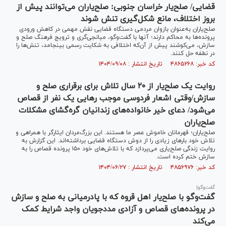
قضایی/ صلح‌یار خراسان جنوبی: صلح‌یاران می‌توانند پیش از
بروز اختلاف، مانع شکل‌گیری تنش شوند
صلح‌یاران به‌عنوان بازوان مردمی دستگاه قضایی نقش مهمی در کاهش ورودی
پرونده‌ها به محاکم دارند؛ آنها با گفت‌و‌گو، میانجی‌گری و ترویج فرهنگ صلح و
سازش، می‌کوشند پیش از آن‌که اختلافی به شکایت رسمی بینجامد، تنش‌ها را
در نطفه حل کنند.
کد خبر: ۴۸۶۵۲۶۸ تاریخ انتشار : ۱۴۰۴/۰۹/۰۸
روایت یک صلح‌یار از ۲۰ سال تلاش برای برقراری صلح و
سازش/وقتی اشعار فردوسی موجب رهایی یک نفر از قصاص
می‌شود/ دعای خیر خانواده‌های زندانیان گره‌گشای مشکلات
صلح‌یاران
صلح‌یاران؛ قهرمانان خاموش عصر ما هستند. این بزرگ‌مردان ایثارگر با همراهی و
تلاش خود بار‌های زیادی را از دوش دستگاه قضایی برداشته‌اند. این گزارش به
روایت زندگی صلح‌یاری می‌پردازد که با تلاش‌های خود ۱۵۰ پرونده قصاص را به
سازش ختم کرده است.
کد خبر: ۴۸۵۶۹۷۶ تاریخ انتشار : ۱۴۰۴/۰۶/۲۷
گفت‌و‌گو|
گفت‌و‌گو با صلح‌یار اهل قروه که با پادرمیانی به صلح و سازش
در پرونده‌های قصاص و آزادی مددجویان واجد شرایط کمک
می‌کند