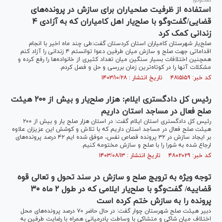
گفت‌وگو|
استفاده از ظرفیت صلحیاران برای سازش در پرونده‌های
قضایی/گفت‌و‌گو با صلح‌یار اهل کامیاران که به آزادی ۴
زندانی کمک کرد
صلح‌یار شهرستان کامیاران استان کردستان گفت:طی چند ماه اخیر با انجام
اقداماتی جهت صلح و سازش میان طرفین دعوا توانستم ۴ زندانی را آزاد کنم
همچنین اختلافات بسیار سنگین میان تعداد کثیری از خانواده‌ها را رفع کرده و
مشکلات آنها را در کوتاه‌ترین زمان بررسی و حل و فصل کردم.
کد خبر: ۴۸۱۵۱۵۹ تاریخ انتشار : ۱۴۰۳/۱۰/۲۸
رئیس کل دادگستری ایلام: هزار صلح‌یار و بیش از ۲۰۰ هیئت
صلح فعال در مساجد استان داریم
رئیس کل دادگستری استان ایلام گفت: در استان هزار صلح یار و بیش از ۲۰۰
هیئت صلح فعال در مساجد استان داریم که با تلاش و کوشش این عزیزان علاوه
بر ایجاد سازش در ۳۲ پرونده قصاص نفس، موفق شده ایم ۴۲ درصد پرونده‌های
ارجاع شده به شورا را با صلح و سازش مختومه کنیم.
کد خبر: ۴۸۰۲۰۲۹ تاریخ انتشار : ۱۴۰۳/۰۸/۱۳
توجه ویژه به ترویج صلح و سازش در سند تحول و تعالی قوه
قضاییه/ گفت‌وگو با صلح‌یار ایلامی که در طول ۲ ماه ۳۰
پرونده را به سازش ختم کرده است
دبیر هیئت صلح شهرستان چوار گفت: در حال حاضر ۷۰ درصد پرونده‌های محل
اختلاف میان شاکی و متشاکی با وساطت پادرمیانی همراه با رضایت طرفین به