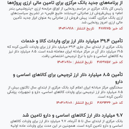
از برنامه‌های جدید بانک مرکزی برای تامین مالی ارزی پروژه‌ها
رئیس کل بانک مرکزی در مراسم رونمایی از اوراق مرابحه ارزی «پتروشیمی بندر
امام» و پیش‌فروش ارز صادراتی «بیدبلند خلیج فارس» در تشریح سیاست‌های
ارزی بانک مرکزی، گفت: پیش فروش ارز صادراتی به عنوان ابزار‌ جدید تأمین
مالی ارزی امروز رونمایی شد.
کد خبر: ۴۸۷۱۱۷۵ تاریخ انتشار : ۱۴۰۴/۰۹/۱۸
تأمین ۳۹.۴ میلیارد دلار ارز برای واردات کالا و خدمات
بانک مرکزی از ابتدای سال جاری ۳۹.۴ میلیارد دلار ارز برای واردات تأمین کرده که
۱۹.۵ میلیارد دلار آن در مرکز مبادله ایران معامله شده است. ۸.۵ میلیارد دلار نیز
به کالا‌های اساسی و دارو با نرخ ترجیحی اختصاص یافت.
کد خبر: ۴۸۶۹۷۵۷ تاریخ انتشار : ۱۴۰۴/۰۹/۱۰
تأمین ۸.۵ میلیارد دلار ارز ترجیحی برای کالا‌های اساسی و
دارو
سخنگوی مرکز مبادله ایران اعلام کرد بانک مرکزی از ابتدای سال تاکنون بیش از
۸.۵ میلیارد دلار ارز ترجیحی برای واردات کالا‌های اساسی، دارو و تجهیزات پزشکی
تأمین کرده است.
کد خبر: ۴۸۶۹۴۳۶ تاریخ انتشار : ۱۴۰۴/۰۹/۰۸
۹.۷ میلیارد دلار ارز کالا‌های اساسی و دارو تامین شد
بانک مرکزی از ابتدای سال تا ۵ آذرماه، ۹.۷ میلیارد دلار ارز برای واردات کالا‌های
اساسی و دارو تامین کرده است. همچنین در این مدت برای واردات ماده اولیه