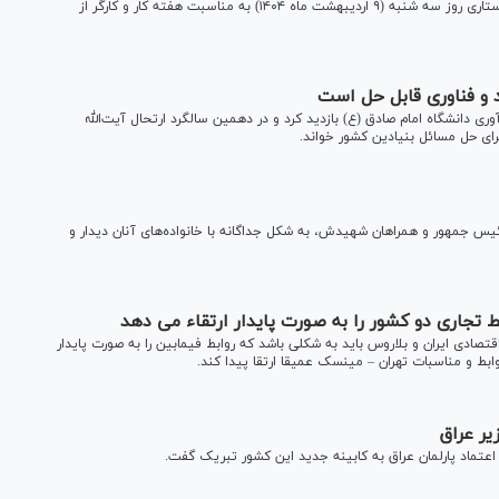
محمد مخبر مشاور و دستیار رهبر معظم انقلاب به همراه سورنا ستاری روز سه شنبه (۹ اردیبهشت ماه ۱۴۰۴) به مناسبت هفته کار و کارگر از
د و فناوری قابل حل است
ری دانشگاه امام صادق (ع) بازدید کرد و در دهمین سالگرد ارتحال آیت‌الله
رای حل مسائل بنیادین کشور خواند.
س جمهور و همراهان شهیدش، به شکل جداگانه با خانواده‌های آنان دیدار و
 تجاری دو كشور را به صورت پايدار ارتقاء می دهد
تصادی ايران و بلاروس بايد به شكلی باشد كه روابط فيمابين را به صورت پايدار
ط و مناسبات تهران – مينسک عميقا ارتقا پيدا كند.
یر عراق
تماد پارلمان عراق به کابینه جدید این کشور تبریک گفت.