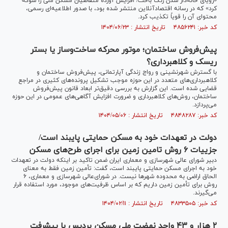
«رویای خانه‌دار شدن رنگ باخت/ افزایش آورده متقاضیان مسکن ملی را شوکه
کرد» که در رسانه اقتصادآنلاین منتشر شده بود، با صدور اطلاعیه‌ای رسمی،
محتوای آن را قویاً تکذیب کرد.
کد خبر: ۴۸۵۶۲۴۱ تاریخ انتشار : ۱۴۰۴/۰۶/۲۳
پیش‌فروش ساختمان؛ موتور محرکه ساخت‌وساز یا بستر
ریسک و کلاهبرداری؟
با گسترش شهرنشینی و رواج زندگی آپارتمانی، پیش‌فروش ساختمان و
کلاهبرداری‌های متعدد در این حوزه موجب تشکیل پرونده‌های کثیری در مراجع
قضایی شده است. این گزارش به بررسی دقیق‌تر ابعاد قانون پیش‌فروش
ساختمان، روش‌های کلاهبرداری و ضرورت افزایش آگاهی‌های عمومی در این حوزه
می‌پردازد.
کد خبر: ۴۸۴۸۲۸۷ تاریخ انتشار : ۱۴۰۴/۰۵/۰۶
دولت در تعهدات خود به مسکن حمایتی پایبند است/
جزییات ۶ روش تامین زمین برای اجرای طرح‌های مسکن
دبیر شورای عالی شهرسازی و معماری ایران ضمن تاکید بر اینکه دولت در تعهدات
خود به اجرای مسکن حمایتی پایبند است، گفت: تأمین زمین فقط به معنای
الحاق اراضی به محدوده شهر‌ها نیست. در شورای‌عالی شهرسازی و معماری، ۶
روش برای تأمین زمین داریم که بر اساس ظرفیت‌های موجود، مورد استفاده قرار
می‌گیرند.
کد خبر: ۴۸۳۳۵۰۵ تاریخ انتشار : ۱۴۰۴/۰۲/۱۱
۲ هزار و ۴۳ واحد نهضت ملی مسکن پردیس با پیشرفت