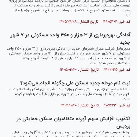
دادستان عمومی و انقلاب مرکز استان خراسان جنوبی در بازدید میدانی از پروژه
نهضت ملی مسکن (سایت زعفرانیه بیرجند) ضمن تأکید بر ضرورت صیانت از
حقوق عامه، دستور تسریع در تکمیل زیرساخت‌ها و رفع نواقص پروژه را صادر
کرد.
کد خبر: ۴۹۰۵۴۶۴ تاریخ انتشار : ۱۴۰۵/۰۴/۰۸
آمادگی بهره‌برداری از ۳ هزار و ۴۵۰ واحد مسکونی در ۷ شهر
جدید
مدیرعامل شرکت عمران شهر‌های جدید از آمادگی بهره‌برداری از ۳ هزار و ۴۵۰ واحد
مسکونی در ۷ شهر جدید خبر داد و گفت: بیش از ۱۴۲ هزار واحد مسکن حمایتی
در شهر‌های جدید در حال اجراست که برای بیش از ۹۸ درصد آنها پروانه
ساختمانی صادر شده است.
کد خبر: ۴۹۰۲۲۳۵ تاریخ انتشار : ۱۴۰۵/۰۳/۲۰
ثبت نام مرحله جدید مسکن ملی چگونه انجام می‌شود؟
سامانه جامع طرح‌های حمایتی مسکن وزارت راه و شهرسازی امکان استعلام ثبت
نام جدید در طرح نهضت ملی مسکن در شهر‌های دارای ظرفیت را فراهم کرده
است.
کد خبر: ۴۸۷۶۲۲۹ تاریخ انتشار : ۱۴۰۴/۱۰/۲۰
تکذیب افزایش سهم آورده متقاضیان مسکن حمایتی در
پردیس
روابط عمومی شرکت عمران شهر جدید پردیس، در واکنش به گزارشی با عنوان