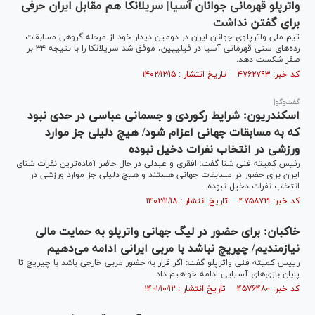
واترپلو قهرمانی جوانان آسیا| سریلانکا هم مقابل ایران حرفی
برای گفتن نداشت
تیم ملی واترپلوی جوانان ایران در دومین دیدار خود از مرحله گروهی مسابقات
رده‌های سنی قهرمانی آسیا در فیلیپین، موفق شد سریلانکا را با نتیجه ۳۴ بر
صفر شکست دهد.
کد خبر: ۴۷۶۲۷۹۳ تاریخ انتشار : ۱۴۰۲/۱۲/۱۵
گفت‌وگو|
اسکندریون: شرایط رکوردی و جسمانی عباسی در حدی نبود
که به مسابقات جهانی اعزام شود/ هیچ دلیلی جز موارد
ورزشی در انتخاب نفرات دخیل نبوده‌
رئیس کمیته فنی شنا گفت: افقری و عبدلی در حال حاضر آماده‌ترین نفرات شنای
ایران برای حضور در مسابقات جهانی هستند و هیچ دلیلی جز موارد ورزشی در
انتخاب نفرات دخیل نبوده‌.
کد خبر: ۴۷۵۸۷۲۱ تاریخ انتشار : ۱۴۰۲/۱۱/۱۸
خاکبان: برای حضور در لیگ جهانی واترپلو به حمایت مالی
نیازمندیم/ چیریچ نباشد با مربی ایرانی ادامه می‌دهیم
رییس کمیته فنی واترپلو گفت: اگر قرار به حضور مربی خارجی باشد با چیریچ تا
پایان بازی‌های آسیایی ادامه خواهیم داد.
کد خبر: ۴۵۷۶۴۸۰ تاریخ انتشار : ۱۴۰۱/۱۰/۱۲