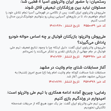
رستمیان: با حضور ایران واترپلوی آسیا 4 قطبی شد/
مسئولان نباید بین ورزشکاران تبعیض قائل شوند
ملی‌پوش واترپلوی ایران گفت: پس از ناکامی در قهرمانی آسیا تمام تلاش خود را
انجام خواهیم داد تا در بازی‎‌های آسیایی پیش رو بتوانیم خوشرنگ‌ترین مدال را
کسب کنیم.
کد خبر: ۴۵۵۰۰۳۹ تاریخ انتشار : ۱۴۰۱/۰۹/۲۰
ملی‌پوش واترپلو: بازیکنان فوتبال بر چه اساس حواله خودرو
پاداش می‌گیرند؟
ملی‌پوش واترپلوی ایران گفت: دلیل اینکه چرا با وجود نتایج ضعیف تیم ملی
فوتبال در جام جهانی از بازیکنان تقدیر و تشکر می‌کنند را نمی‌دانم.
کد خبر: ۴۵۴۴۹۷۰ تاریخ انتشار : ۱۴۰۱/۰۹/۱۶
آغاز مسابقات شنای جام ولایت در مشهد
مسابقات شنا مسافت کوتاه جام ولایت امام رضا (ع) صبح امروز (شنبه) به
میزبانی مشهد مقدس آغاز شد.
کد خبر: ۴۵۲۰۳۷۸ تاریخ انتشار : ۱۴۰۱/۰۸/۲۸
رضایی: چیریچ آماده ادامه همکاری با تیم ملی واترپلو است/
امیدوارم در ورلدگیم بازی کنیم
مربی تیم ملی واترپلو ایران گفت: جز یک مورد هیچ گاه از حریفات ضدحمله
تاکتیکی نخوردیم.