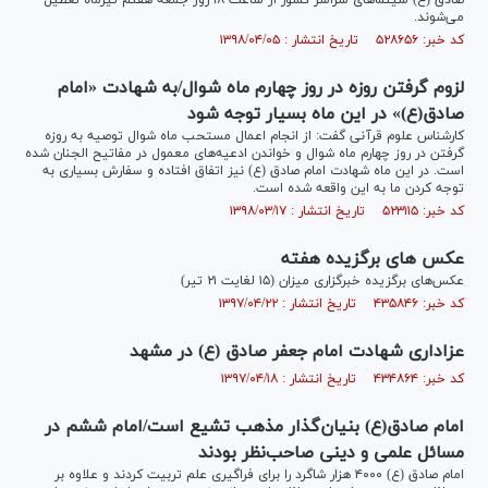
صادق (ع) سینماهای سراسر کشور از ساعت ۱۸ روز جمعه هفتم تیرماه تعطیل
می‌شوند.
کد خبر: ۵۲۸۶۵۶ تاریخ انتشار : ۱۳۹۸/۰۴/۰۵
لزوم گرفتن روزه در روز چهارم ماه شوال/به شهادت «امام
صادق(ع)» در این ماه بسیار توجه شود
کارشناس علوم قرآنی گفت: از انجام اعمال مستحب ماه شوال توصیه به روزه
گرفتن در روز چهارم ماه شوال و خواندن ادعیه‌های معمول در مفاتیح الجنان شده
است. در این ماه شهادت امام صادق (ع) نیز اتفاق افتاده و سفارش بسیاری به
توجه کردن ما به این واقعه شده است.
کد خبر: ۵۲۳۱۱۵ تاریخ انتشار : ۱۳۹۸/۰۳/۱۷
عکس های برگزیده هفته
عکس‌های برگزیده خبرگزاری میزان (۱۵ لغایت ۲۱ تیر)
کد خبر: ۴۳۵۸۴۶ تاریخ انتشار : ۱۳۹۷/۰۴/۲۲
عزاداری شهادت امام جعفر صادق (ع) در مشهد
کد خبر: ۴۳۴۸۶۴ تاریخ انتشار : ۱۳۹۷/۰۴/۱۸
امام صادق(ع) بنیان‌گذار مذهب تشیع است/امام ششم در
مسائل علمی و دینی صاحب‌نظر بودند
امام صادق (ع) ۴۰۰۰ هزار شاگرد را برای فراگیری علم تربیت کردند و علاوه بر