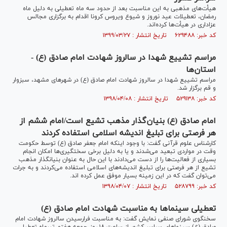
هیأت‌های مذهبی به این مناسبت بعد از حدود سه ماه تعطیلی به دلیل ماه
رمضان، تعطیلات عید نوروز و شیوع ویروس کرونا اقدام به برگزاری مجالس
عزاداری در هیأت‌ها کرده‌اند.
کد خبر: ۶۲۹۴۸۸ تاریخ انتشار : ۱۳۹۹/۰۳/۲۷
مراسم تشییع شهدا در سالروز شهادت امام صادق (ع) -
استان‌ها
مراسم تشییع شهدا در سالروز شهادت امام صادق (ع) در شهر‌های مشهد، سبزوار
و قم برگزار شد.
کد خبر: ۵۲۹۱۳۸ تاریخ انتشار : ۱۳۹۸/۰۴/۰۸
امام صادق (ع) بنیان‌گذار مذهب تشیع است/امام ششم از
هر فرصتی برای تبلیغ اندیشه اسلامی استفاده کردند
کارشناس علوم قرآنی گفت: با وجود اینکه امام جعفر صادق (ع) توسط حکومت
وقت در مواردی تبعید می‌شدند و یا به دلیل برخی سختگیری‌ها امکان انجام
بسیاری از فعالیت‌ها را از دست می‌دادند با این حال به عنوان بنیانگذار مذهب
تشیع از هر فرصتی برای تبلیغ اندیشه‌های اسلامی استفاده می‌کردند و به جرات
می‌توان گفت که در این زمینه بسیار موفق عمل کرده اند.
کد خبر: ۵۲۸۷۹۹ تاریخ انتشار : ۱۳۹۸/۰۴/۰۷
تعطیلی سینما‌ها به مناسبت شهادت امام صادق (ع)
سخنگوی شورای صنفی نمایش گفت: به مناسبت فرارسیدن سالروز شهادت امام