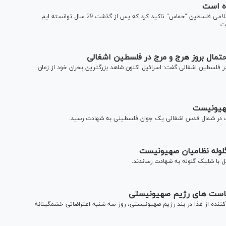
ه است
گردان های شهید عزالدین قسام شاخه نظامی جنبش مقاومت اسلامی فلسطین "حماس" تاکید کرد که پس از گذشت 29 سال توانسته ایم
ت.
تمال بروز هرج و مرج در فلسطین اشغالی
 فلسطین اشغالی گفت: اسرائیل اکنون شاهد بزرگترین بحران خود از زمان
هیونیست
یست در شمال قدس اشغالی یک جوان فلسطینی به شهادت رسید.
لوله نظامیان صهیونیست
 با شلیک گلوله به شهادت رساندند.
 کننده از غذا در بند رژیم صهیونیستی، روز سه شنبه اعتراضاتی خشمگینانه