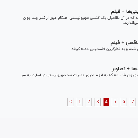
ی‌ها + فیلم
ند که در آن نظامیان یک گشتی صهیونیستی، هنگام عبور از کنار چند جوان
اندازند.
اقصی + فیلم
ده و به نمازگزاران فلسطینی حمله کردند.
ا + تصاویر
نیروهای اشغالگر قدس با یورش به منزل خانواده «مراد ادعیس» نوجوان ۱۵ ساله که به اتهام اجرای عملیات ضد صهیونیستی در اسارت به سر
<
1
2
3
4
5
6
7