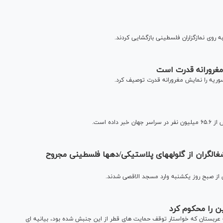
 روی نمازگزاران فلسطینی بازگشایی کردند.
مغرورانه قدرت است
ده است.
یورش صهیونیست‎ها به مسجد الاقصی/استفاده اشغالگران از گلوله‎های پلاستیکی/ده‎ها فلسطینی مجروح
ن را محکوم کرد
ربستان که خواستار توقف حمایت های قطر از این جنبش شده بود، بیانیه ای